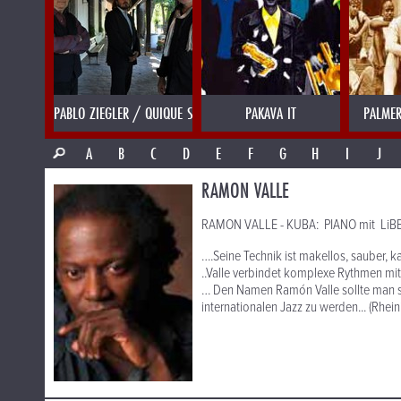
PABLO ZIEGLER / QUIQUE SINESI
PAKAVA IT
PALMER
A
B
C
D
E
F
G
H
I
J
RAMON VALLE
RAMON VALLE - KUBA: PIANO mit LiB
….Seine Technik ist makellos, sauber, k
..Valle verbindet komplexe Rythmen mit
… Den Namen Ramón Valle sollte man si
internationalen Jazz zu werden... (Rhein