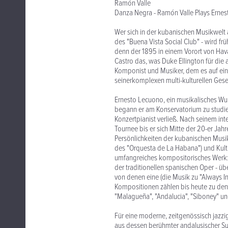
Ramón Valle
Danza Negra - Ramón Valle Plays Erne
Wer sich in der kubanischen Musikwelt
des "Buena Vista Social Club" - wird f
denn der 1895 in einem Vorort von Hav
Castro das, was Duke Ellington für die 
Komponist und Musiker, dem es auf ein
seinerkomplexen multi-kulturellen Gese
Ernesto Lecuono, ein musikalisches Wunde
begann er am Konservatorium zu studier
Konzertpianist verließ. Nach seinem in
Tournee bis er sich Mitte der 20-er Ja
Persönlichkeiten der kubanischen Musik
des "Orquesta de La Habana") und Kultu
umfangreiches kompositorisches Werk: 
der traditionellen spanischen Oper - ü
von denen eine (die Musik zu "Always In
Kompositionen zählen bis heute zu den
"Malagueña", "Andalucia", "Siboney" u
Für eine moderne, zeitgenössisch jazz
aus dessen berühmter andalusischer Sui