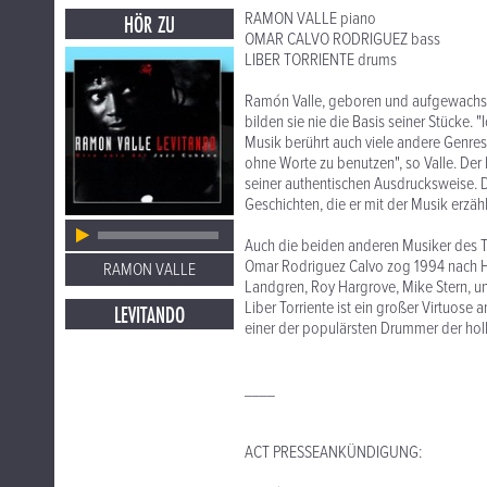
RAMON VALLE piano
HÖR ZU
OMAR CALVO RODRIGUEZ bass
LIBER TORRIENTE drums
Ramón Valle, geboren und aufgewachsen
bilden sie nie die Basis seiner Stücke. "
Musik berührt auch viele andere Genres
ohne Worte zu benutzen", so Valle. De
seiner authentischen Ausdrucksweise. D
Geschichten, die er mit der Musik erzäh
Auch die beiden anderen Musiker des Tr
Omar Rodriguez Calvo zog 1994 nach Ham
RAMON VALLE
Landgren, Roy Hargrove, Mike Stern, und 
Liber Torriente ist ein großer Virtuos
LEVITANDO
einer der populärsten Drummer der hol
____
ACT PRESSEANKÜNDIGUNG: