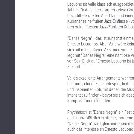
Lecuono ist Valle klassisch ausgebildete
Jahren für Aufsehen sorgten - etwa Gon
hochdifferenzierten Anschlag und einen
Kubaner seine frühen Jazz-Einflüsse - 
den bekanntesten Jazz-Pianisten Kubas -
"Danza Negra" - das ist zunächst einma
Ernesto Lecuonos. Aber Valle wäre kein 
sich mit reinen Cover-Versionen vor Le
legt mit "Danza Negra" eine nahtlose 
vor. Sein Blick auf Ernesto Lecuono ist
Zukunft.
Valle’s exzellente Arrangements wahre
Leuonos, einem Ensemblespiel, in dem V
und inspirierten Soli, mit denen die M
Intensität zu finden - bevor sie sich 
Kompositionen einfinden.
Rhythmisch ist "Danza Negra" ein Fes
auch ganz plötzlich in offene, moder
"Danza Negra" wird gleichermaßen die 
auch das Interesse an Ernesto Lecuono