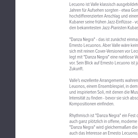
Lecuono ist Valle klassisch ausgebildete
Jahren für Aufsehen sorgten - etwa Gon
hochdifferenzierten Anschlag und einen
Kubaner seine frühen Jazz-Einflüsse - 
den bekanntesten Jazz-Pianisten Kubas -
"Danza Negra" - das ist zunächst einma
Ernesto Lecuonos. Aber Valle wäre kein 
sich mit reinen Cover-Versionen vor Le
legt mit "Danza Negra" eine nahtlose 
vor. Sein Blick auf Ernesto Lecuono ist
Zukunft.
Valle’s exzellente Arrangements wahre
Leuonos, einem Ensemblespiel, in dem V
und inspirierten Soli, mit denen die M
Intensität zu finden - bevor sie sich 
Kompositionen einfinden.
Rhythmisch ist "Danza Negra" ein Fes
auch ganz plötzlich in offene, moder
"Danza Negra" wird gleichermaßen die 
auch das Interesse an Ernesto Lecuono