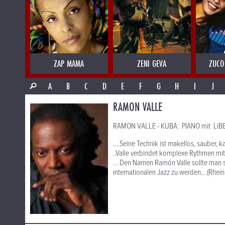
ZAP MAMA
ZENI GEVA
ZUCO
A
B
C
D
E
F
G
H
I
J
RAMON VALLE
RAMON VALLE - KUBA: PIANO mit LiB
….Seine Technik ist makellos, sauber, k
..Valle verbindet komplexe Rythmen mit
… Den Namen Ramón Valle sollte man si
internationalen Jazz zu werden... (Rhein