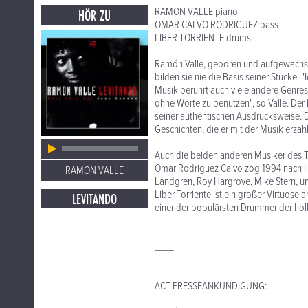
RAMON VALLE piano
HÖR ZU
OMAR CALVO RODRIGUEZ bass
LIBER TORRIENTE drums
Ramón Valle, geboren und aufgewachsen
bilden sie nie die Basis seiner Stücke. "
Musik berührt auch viele andere Genres
ohne Worte zu benutzen", so Valle. De
seiner authentischen Ausdrucksweise. D
Geschichten, die er mit der Musik erzäh
Auch die beiden anderen Musiker des Tr
Omar Rodriguez Calvo zog 1994 nach Ham
RAMON VALLE
Landgren, Roy Hargrove, Mike Stern, und 
Liber Torriente ist ein großer Virtuos
LEVITANDO
einer der populärsten Drummer der hol
____
ACT PRESSEANKÜNDIGUNG: