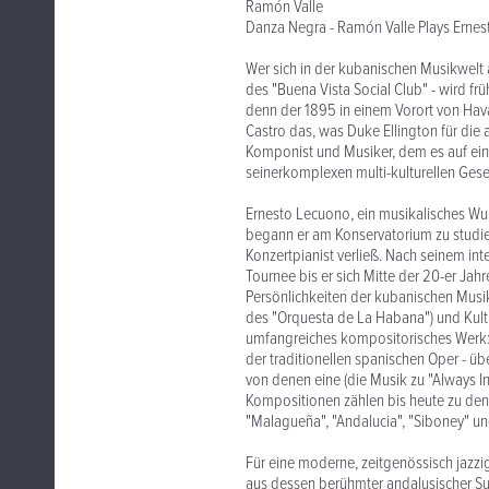
Ramón Valle
Danza Negra - Ramón Valle Plays Erne
Wer sich in der kubanischen Musikwelt
des "Buena Vista Social Club" - wird f
denn der 1895 in einem Vorort von Hav
Castro das, was Duke Ellington für die 
Komponist und Musiker, dem es auf ein
seinerkomplexen multi-kulturellen Gese
Ernesto Lecuono, ein musikalisches Wunde
begann er am Konservatorium zu studier
Konzertpianist verließ. Nach seinem in
Tournee bis er sich Mitte der 20-er Ja
Persönlichkeiten der kubanischen Musik
des "Orquesta de La Habana") und Kultu
umfangreiches kompositorisches Werk: 
der traditionellen spanischen Oper - ü
von denen eine (die Musik zu "Always In
Kompositionen zählen bis heute zu den
"Malagueña", "Andalucia", "Siboney" u
Für eine moderne, zeitgenössisch jazz
aus dessen berühmter andalusischer Sui