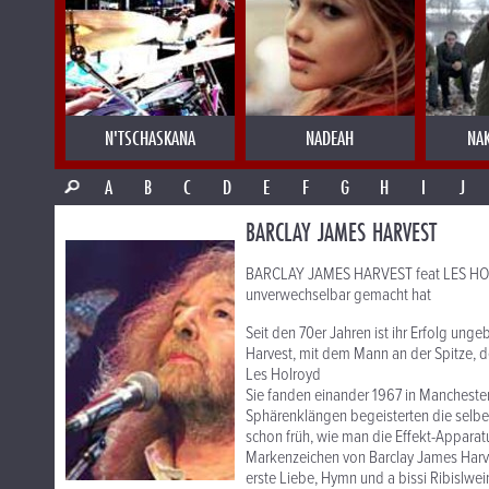
N'TSCHASKANA
NADEAH
NA
A
B
C
D
E
F
G
H
I
J
BARCLAY JAMES HARVEST
BARCLAY JAMES HARVEST feat LES HOLR
unverwechselbar gemacht hat
Seit den 70er Jahren ist ihr Erfolg un
Harvest, mit dem Mann an der Spitze, 
Les Holroyd
Sie fanden einander 1967 in Mancheste
Sphärenklängen begeisterten die selbe
schon früh, wie man die Effekt-Apparat
Markenzeichen von Barclay James Harves
erste Liebe, Hymn und a bissi Ribislwei