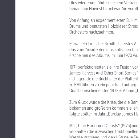
Dies wiederum führte zu einem Vertrag
benannten Harvest Label war. Sie veröffe
Von Anfang an experimentierten BJH mit
Drums und benutzten Holzbläser, Streic
Orchesters nachzuahmen.
Es war ein logischer Schritt, ihr erste
das vom "residenten musikalischen Dire
Erscheinen des Albums im Juni 1970 wur
1971 perfektionierten sie ihre Fusion 
James Harvest And Other Short Stories“
nicht gerade die Buchhalter der Platten
zu EMI führten zu ein paar bald aufge
Qualität erscheinenden 1972er Album „B
Zum Glück wurde die Krise, die die Ban
bekamen und größeren kommerziellen E
folgte später im Jahr „Barclay James Ha
Mit „Time Honoured Ghosts“ (1975) und
verkauften die inzwischen traditionell
Westdeutschland und den USA neue Terr