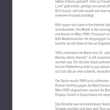
hätten Schluss gemacht. Sehr zur Freu
Love" gebrochen, gefolgt von einem Al
BJH-Sound, und dies wurde auf einer w
mehrerer Festivals bestätigt.
BJH zogen sich dann in ihre Heimat Sad
vorzubereiten, ihre Musik in die neunz
erschienen im März 1990. Produziert v
BJH-Markenzeichen mit eingängigen 
brachte sie mit State-of-the-art Digital
1992 unternahm die Band eine 25. Jubi
Barclay James Harvest“ in GB zusammen
worden war. Die nächste Studioaufnahme
bei der Plattenfirma nicht so gut anka
sich das Album eher schlecht, woraufhin
Die Sache wurde 1994 noch schlimmer, al
Robert Godfrey gegen die Band hervorg
März 1995 abgewiesen, worauf die Ban
Polydor GmbH in Deutschland ein neuer
Das Resultat war ein brandneues Studi
Schweiz erschien und dem eine Tour nu