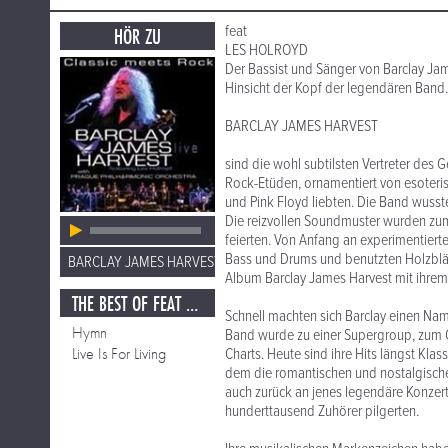
feat
HÖR ZU
LES HOLROYD
Der Bassist und Sänger von Barclay Jam
Hinsicht der Kopf der legendären Band. 
BARCLAY JAMES HARVEST
sind die wohl subtilsten Vertreter des
Rock-Etüden, ornamentiert von esoteri
und Pink Floyd liebten. Die Band wusste
Die reizvollen Soundmuster wurden zum
feierten. Von Anfang an experimentierte
Bass und Drums und benutzten Holzbläser
BARCLAY JAMES HARVEST
Album Barclay James Harvest mit ihre
THE BEST OF FEAT LES HOLROYD
Schnell machten sich Barclay einen Name
Hymn
Band wurde zu einer Supergroup, zum G
Live Is For Living
Charts. Heute sind ihre Hits längst Klas
dem die romantischen und nostalgische
auch zurück an jenes legendäre Konzert
hunderttausend Zuhörer pilgerten.