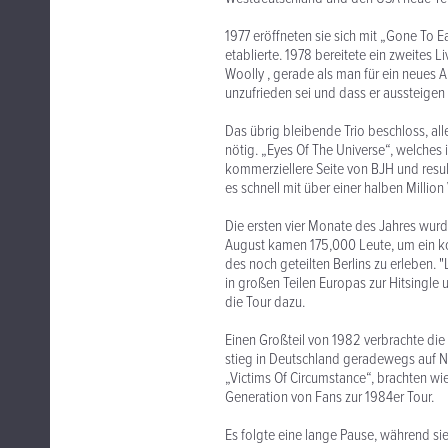
1977 eröffneten sie sich mit „Gone To E
etablierte. 1978 bereitete ein zweites 
Woolly , gerade als man für ein neues 
unzufrieden sei und dass er aussteigen 
Das übrig bleibende Trio beschloss, a
nötig. „Eyes Of The Universe“, welches
kommerziellere Seite von BJH und resul
es schnell mit über einer halben Million
Die ersten vier Monate des Jahres wu
August kamen 175,000 Leute, um ein ko
des noch geteilten Berlins zu erleben. "
in großen Teilen Europas zur Hitsingle
die Tour dazu.
Einen Großteil von 1982 verbrachte die
stieg in Deutschland geradewegs auf N
„Victims Of Circumstance“, brachten w
Generation von Fans zur 1984er Tour.
Es folgte eine lange Pause, während si