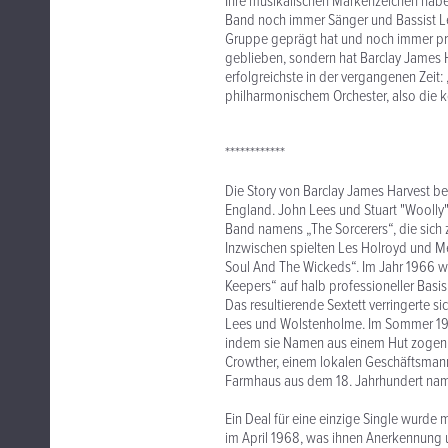
Ihre musikalischen Markenzeichen haben
Band noch immer Sänger und Bassist Le
Gruppe geprägt hat und noch immer präg
geblieben, sondern hat Barclay James Ha
erfolgreichste in der vergangenen Zeit
philharmonischem Orchester, also die
************
Die Story von Barclay James Harvest b
England. John Lees und Stuart "Woolly
Band namens „The Sorcerers“, die sich 
Inzwischen spielten Les Holroyd und M
Soul And The Wickeds“. Im Jahr 1966 w
Keepers“ auf halb professioneller Basis
Das resultierende Sextett verringerte si
Lees und Wolstenholme. Im Sommer 196
indem sie Namen aus einem Hut zogen, 
Crowther, einem lokalen Geschäftsmann
Farmhaus aus dem 18. Jahrhundert na
Ein Deal für eine einzige Single wurde
im April 1968, was ihnen Anerkennung 