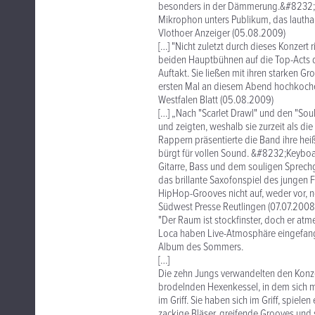
besonders in der Dämmerung.&#8232;"L
Mikrophon unters Publikum, das lauthals
Vlothoer Anzeiger (05.08.2009)
[…] "Nicht zuletzt durch dieses Konzer
beiden Hauptbühnen auf die Top-Acts 
Auftakt. Sie ließen mit ihren starken 
ersten Mal an diesem Abend hochkoch
Westfalen Blatt (05.08.2009)
[…] „Nach "Scarlet Drawl" und den "So
und zeigten, weshalb sie zurzeit als d
Rappern präsentierte die Band ihre hei
bürgt für vollen Sound. &#8232;Keyboar
Gitarre, Bass und dem souligen Sprech
das brillante Saxofonspiel des junge
HipHop-Grooves nicht auf, weder vor, n
Südwest Presse Reutlingen (07.07.2008
"Der Raum ist stockfinster, doch er at
Loca haben Live-Atmosphäre eingefange
Album des Sommers.
[…]
Die zehn Jungs verwandelten den Konze
brodelnden Hexenkessel, in dem sich m
im Griff. Sie haben sich im Griff, spiele
zackige Bläser, greifende Grooves und s