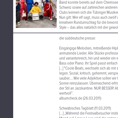
Band konnte bereits auf dem Chiemsee
Schweiz sowie auf zahlreichen anderen 
Clubs kennen sich die Tübinger Musiker
Nun gilt: Wer elf sagt, muss auch zwöl
kreativen Rundumschlag für die bevors
Style – das alles natürlich mit der gewoh
die süddeutsche presse:
Eingängige Melodien, mitreißende HipH
anmutende Lieder. Alle Stücke professio
und variantenreich, hin und wieder ein
Bass oder Piano: Ihr Spiel passt einfa
[...] "Coole Beats, wechseln sich ab mi
legen. Sozial, kritisch, gehemmt, verspielt
sauber…. Wie viele Adjektive sollen wir 
Sonne reinzulassen. Überraschend erfr
der Stil an Jazzkantine. NUR BESSER! A
wertvoll”.
albumcheck.de (26.03.2011)
Schwäbisches Tagblatt (11.03.2011)
[…] „Während die Festivalbesucher inst