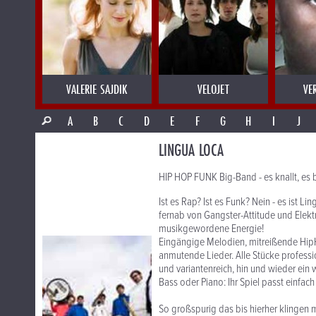
VALERIE SAJDIK
VELOJET
VE
A
B
C
D
E
F
G
H
I
J
LINGUA LOCA
HIP HOP FUNK Big-Band - es knallt, es bre
Ist es Rap? Ist es Funk? Nein - es ist 
fernab von Gangster-Attitude und Elektr
musikgewordene Energie!
Eingängige Melodien, mitreißende HipH
anmutende Lieder. Alle Stücke professio
und variantenreich, hin und wieder ein
Bass oder Piano: Ihr Spiel passt einfa
So großspurig das bis hierher klingen 