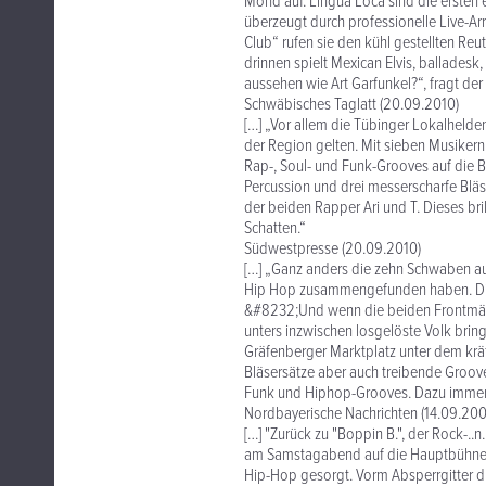
Mond auf. Lingua Loca sind die erste
überzeugt durch professionelle Live-
Club“ rufen sie den kühl gestellten Reut
drinnen spielt Mexican Elvis, ballades
aussehen wie Art Garfunkel?“, fragt der
Schwäbisches Taglatt (20.09.2010)
[…] „Vor allem die Tübinger Lokalhelde
der Region gelten. Mit sieben Musiker
Rap-, Soul- und Funk-Grooves auf die 
Percussion und drei messerscharfe Blä
der beiden Rapper Ari und T. Dieses bri
Schatten.“
Südwestpresse (20.09.2010)
[…] „Ganz anders die zehn Schwaben au
Hip Hop zusammengefunden haben. Dies
&#8232;Und wenn die beiden Frontmänne
unters inzwischen losgelöste Volk brin
Gräfenberger Marktplatz unter dem krä
Bläsersätze aber auch treibende Grooves
Funk und Hiphop-Grooves. Dazu immer 
Nordbayerische Nachrichten (14.09.200
[…] "Zurück zu "Boppin B.", der Rock-..
am Samstagabend auf die Hauptbühne br
Hip-Hop gesorgt. Vorm Absperrgitter dr