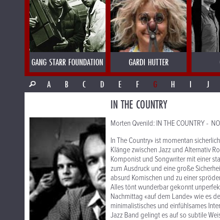
GANG STARR FOUNDATION
GARDI HUTTER
A
B
C
D
E
F
G
H
I
J
IN THE COUNTRY
Morten Qvenild: IN THE COUNTRY - NOR
In The Country» ist momentan sicherlic
Klänge zwischen Jazz und Alternativ Roc
Komponist und Songwriter mit einer sta
zum Ausdruck und eine große Sicherhei
absurd Komischen und zu einer spröden 
Alles tönt wunderbar gekonnt unperfekt
Nachmittag «auf dem Lande» wie es der
minimalistisches und einfühlsames Inter
Jazz Band gelingt es auf so subtile Wei