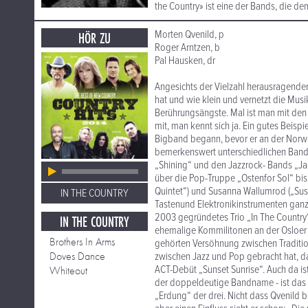
the Country» ist eine der Bands, die de
Morten Qvenild, p
HÖR ZU
Roger Arntzen, b
Pal Hausken, dr
Angesichts der Vielzahl herausragende
hat und wie klein und vernetzt die Musi
Berührungsängste. Mal ist man mit den
mit, man kennt sich ja. Ein gutes Beispi
Bigband begann, bevor er an der Norweg
bemerkenswert unterschiedlichen Bands
„Shining“ und den Jazzrock- Bands „Ja
über die Pop-Truppe „Ostenfor Sol“ bis
Quintet“) und Susanna Wallumrod („Susan
IN THE COUNTRY
Tastenund Elektronikinstrumenten ganz a
2003 gegründetes Trio „In The Country
IN THE COUNTRY
ehemalige Kommilitonen an der Osloer M
Brothers In Arms
gehörten Versöhnung zwischen Traditio
Doves Dance
zwischen Jazz und Pop gebracht hat, da
ACT-Debüt „Sunset Sunrise“. Auch da is
Whiteout
der doppeldeutige Bandname - ist das L
„Erdung“ der drei. Nicht dass Qvenild 