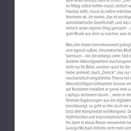
aber einen Einfluss sieht er schon: „D
im Alltag selbst treffen musst, einfach
Haustür steht, musst du selbst entschei
Vermieter ab. Ich denke, das ist wichtige
autodidaktische Gesellschaft, und das 
einfach unser eigenes Ding gemacht – 
gute Musik aus dem zu machen, was du b
Was den dreien bemerkenswert gelingt:
vom typisch süßen, chromatischen Moll
Svensson – bis die anfangs zarte, fast
dunklen Akkordgewittern durchzogene, sc
nicht nur für Birke, sondern auch für d
heiter anmerkt. Auch „Derrick“, das nur 
mechanistisch eingeführtes Thema mit e
Akkordschlägen befeuerten Groove umki
auf Konzerten installiert er gerne eine
Laptops ansteuern lassen -, wenn er ei
flirrende Ergänzungen aus der digital
beschleunigt, so geht es ihm doch nie u
trotz aller Komplexität wohlklingend. Q
rhythmischen und improvisatorischen S
ihn dann in etwas Neues verwandeln 
George Michael definitiv nicht mehr anh