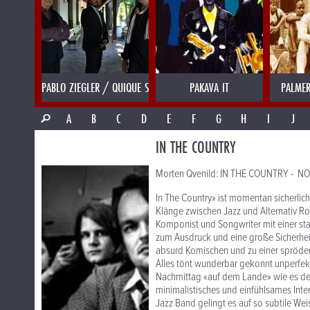
PABLO ZIEGLER / QUIQUE SINESI
PAKAVA IT
PALMER
A
B
C
D
E
F
G
H
I
J
IN THE COUNTRY
Morten Qvenild: IN THE COUNTRY - NOR
In The Country» ist momentan sicherlic
Klänge zwischen Jazz und Alternativ Roc
Komponist und Songwriter mit einer sta
zum Ausdruck und eine große Sicherhei
absurd Komischen und zu einer spröden 
Alles tönt wunderbar gekonnt unperfekt
Nachmittag «auf dem Lande» wie es der
minimalistisches und einfühlsames Inter
Jazz Band gelingt es auf so subtile Wei