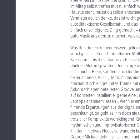
aber einen Einfluss sieht er schon: „D
im Alltag selbst treffen musst, einfach
Haustür steht, musst du selbst entschei
Vermieter ab. Ich denke, das ist wichtige
autodidaktische Gesellschaft, und das 
einfach unser eigenes Ding gemacht – 
gute Musik aus dem zu machen, was du b
Was den dreien bemerkenswert gelingt:
vom typisch süßen, chromatischen Moll
Svensson – bis die anfangs zarte, fast
dunklen Akkordgewittern durchzogene, sc
nicht nur für Birke, sondern auch für d
heiter anmerkt. Auch „Derrick“, das nur 
mechanistisch eingeführtes Thema mit e
Akkordschlägen befeuerten Groove umki
auf Konzerten installiert er gerne eine
Laptops ansteuern lassen -, wenn er ei
flirrende Ergänzungen aus der digital
beschleunigt, so geht es ihm doch nie u
trotz aller Komplexität wohlklingend. Q
rhythmischen und improvisatorischen S
ihn dann in etwas Neues verwandeln 
George Michael definitiv nicht mehr anh