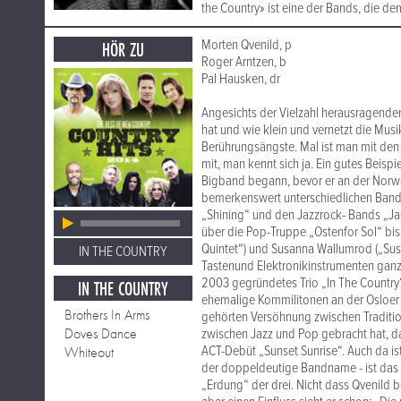
the Country» ist eine der Bands, die de
Morten Qvenild, p
HÖR ZU
Roger Arntzen, b
Pal Hausken, dr
Angesichts der Vielzahl herausragende
hat und wie klein und vernetzt die Musi
Berührungsängste. Mal ist man mit den
mit, man kennt sich ja. Ein gutes Beispi
Bigband begann, bevor er an der Norweg
bemerkenswert unterschiedlichen Bands
„Shining“ und den Jazzrock- Bands „Ja
über die Pop-Truppe „Ostenfor Sol“ bis
Quintet“) und Susanna Wallumrod („Susan
IN THE COUNTRY
Tastenund Elektronikinstrumenten ganz a
2003 gegründetes Trio „In The Country
IN THE COUNTRY
ehemalige Kommilitonen an der Osloer M
Brothers In Arms
gehörten Versöhnung zwischen Traditio
Doves Dance
zwischen Jazz und Pop gebracht hat, da
ACT-Debüt „Sunset Sunrise“. Auch da is
Whiteout
der doppeldeutige Bandname - ist das L
„Erdung“ der drei. Nicht dass Qvenild 