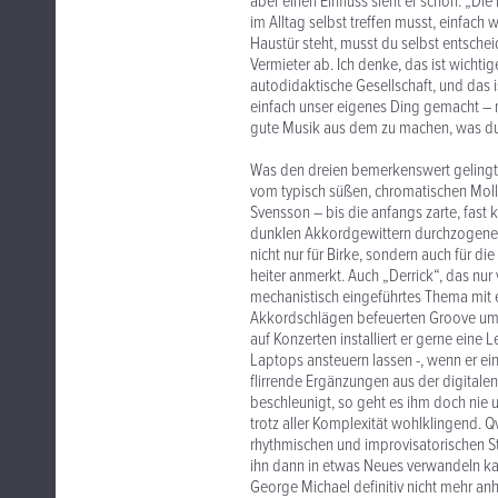
aber einen Einfluss sieht er schon: „D
im Alltag selbst treffen musst, einfach
Haustür steht, musst du selbst entschei
Vermieter ab. Ich denke, das ist wichtige
autodidaktische Gesellschaft, und das 
einfach unser eigenes Ding gemacht – 
gute Musik aus dem zu machen, was du b
Was den dreien bemerkenswert gelingt:
vom typisch süßen, chromatischen Moll
Svensson – bis die anfangs zarte, fast
dunklen Akkordgewittern durchzogene, sc
nicht nur für Birke, sondern auch für d
heiter anmerkt. Auch „Derrick“, das nur 
mechanistisch eingeführtes Thema mit e
Akkordschlägen befeuerten Groove umki
auf Konzerten installiert er gerne eine
Laptops ansteuern lassen -, wenn er ei
flirrende Ergänzungen aus der digital
beschleunigt, so geht es ihm doch nie u
trotz aller Komplexität wohlklingend. Q
rhythmischen und improvisatorischen S
ihn dann in etwas Neues verwandeln 
George Michael definitiv nicht mehr anh