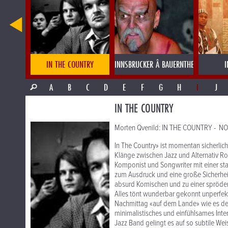
SL AM WOLFGANGSEE
IN THE COUNTRY
INNSBRUCKER Â BAUERNTHEATER & RITT
I
A
B
C
D
E
F
G
H
I
J
IN THE COUNTRY
Morten Qvenild: IN THE COUNTRY - NOR
In The Country» ist momentan sicherlic
Klänge zwischen Jazz und Alternativ Roc
Komponist und Songwriter mit einer sta
zum Ausdruck und eine große Sicherhei
absurd Komischen und zu einer spröden 
Alles tönt wunderbar gekonnt unperfekt
Nachmittag «auf dem Lande» wie es der
minimalistisches und einfühlsames Inter
Jazz Band gelingt es auf so subtile Wei