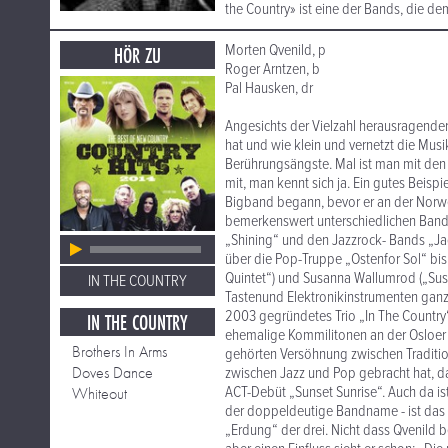
the Country» ist eine der Bands, die de
Morten Qvenild, p
HÖR ZU
Roger Arntzen, b
Pal Hausken, dr
Angesichts der Vielzahl herausragende
hat und wie klein und vernetzt die Musi
Berührungsängste. Mal ist man mit den
mit, man kennt sich ja. Ein gutes Beispi
Bigband begann, bevor er an der Norweg
bemerkenswert unterschiedlichen Bands
„Shining“ und den Jazzrock- Bands „Ja
über die Pop-Truppe „Ostenfor Sol“ bis
Quintet“) und Susanna Wallumrod („Susan
IN THE COUNTRY
Tastenund Elektronikinstrumenten ganz a
2003 gegründetes Trio „In The Country
IN THE COUNTRY
ehemalige Kommilitonen an der Osloer M
Brothers In Arms
gehörten Versöhnung zwischen Traditio
Doves Dance
zwischen Jazz und Pop gebracht hat, da
ACT-Debüt „Sunset Sunrise“. Auch da is
Whiteout
der doppeldeutige Bandname - ist das L
„Erdung“ der drei. Nicht dass Qvenild 