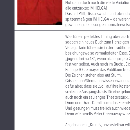
Not dann doch noch die vierte Variatio
alle entzückte: IM HELGA!
Das hat Pfiff, Diskurswucht und obendr
spitzenmäßigen IM HELGA – da waren wi
gewinnen, die Lesungen normalerweise m
Was für ein perfektes Timing aber auch
soeben ein neues Buch zum Herzeigen i
Verlag. Darin führen sie in der Traditio
beziehungsweise vermaledeiten Esse.
„jugendfrei ab 18“, wenn nicht gar „ab
fast von selbst. Auch noch im Buch: „Eli
Edlinger/Ostermayer das Publikum berei
Die Zeichen stehen also auf Sturm.
Grissemann/Stermann wissen zwar noch 
dafür aber, dass sie „voll auf ihre K
schlechte Ausgangsbasis für eine gelung
auch noch ein saulanges Theaterstück, st
Drum und Dran. Damit auch das Fremd
Und gesungen muss freilich auch wied
Denn wie bereits Peter Greenaway wusste
Ah, das noch: „Kreativ, unvorstellbar w