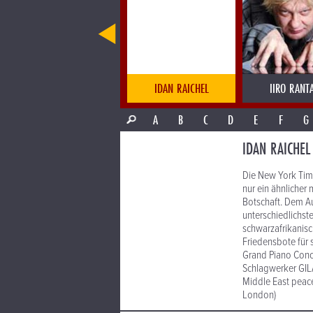
IAMX / SNEAKER PIMPS
IDAN RAICHEL
IIRO RANT
A
B
C
D
E
F
G
IDAN RAICHEL
Die New York Time
nur ein ähnlicher 
Botschaft. Dem A
unterschiedlichst
schwarzafrikanisc
Friedensbote für 
Grand Piano Conc
Schlagwerker GIL
Middle East peace 
London)