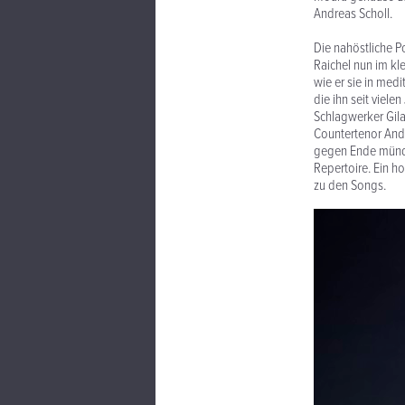
Andreas Scholl.
Die nahöstliche P
Raichel nun im kl
wie er sie in med
die ihn seit viele
Schlagwerker Gil
Countertenor Andr
gegen Ende münde
Repertoire. Ein h
zu den Songs.