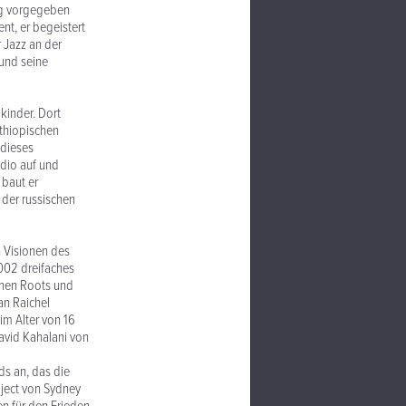
ung vorgegeben
nt, er begeistert
 Jazz an der
 und seine
kinder. Dort
äthiopischen
 dieses
udio auf und
 baut er
 der russischen
 Visionen des
002 dreifaches
chen Roots und
an Raichel
im Alter von 16
Ravid Kahalani von
ds an, das die
oject von Sydney