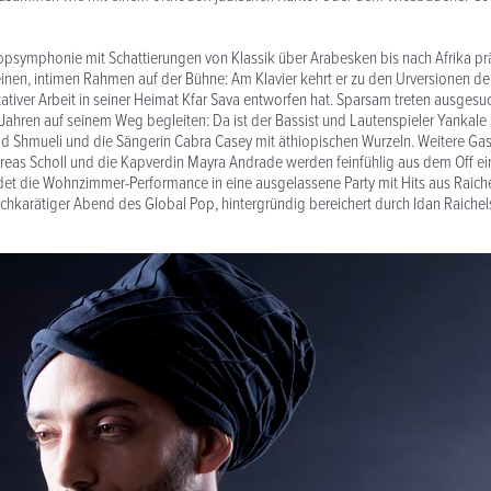
opsymphonie mit Schattierungen von Klassik über Arabesken bis nach Afrika prä
einen, intimen Rahmen auf der Bühne: Am Klavier kehrt er zu den Urversionen de
itativer Arbeit in seiner Heimat Kfar Sava entworfen hat. Sparsam treten ausgesu
n Jahren auf seinem Weg begleiten: Da ist der Bassist und Lautenspieler Yankale 
ad Shmueli und die Sängerin Cabra Casey mit äthiopischen Wurzeln. Weitere Ga
eas Scholl und die Kapverdin Mayra Andrade werden feinfühlig aus dem Off ei
t die Wohnzimmer-Performance in eine ausgelassene Party mit Hits aus Raiche
ochkarätiger Abend des Global Pop, hintergründig bereichert durch Idan Raich