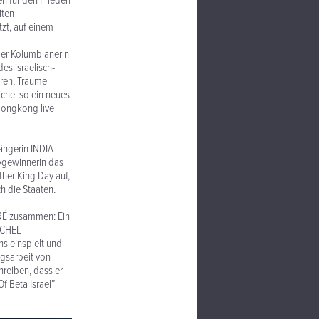
n für den Frieden
iten
zt, auf einem
der Kolumbianerin
es israelisch-
eren, Träume
ichel so ein neues
Hongkong live
ängerin INDIA
mygewinnerin das
her King Day auf,
h die Staaten.
URÉ zusammen: Ein
ICHEL
s einspielt und
agsarbeit von
reiben, dass er
f Beta Israel”