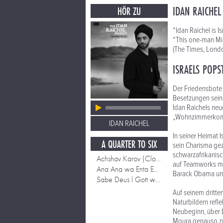
IDAN RAICHEL
HÖR ZU
“Idan Raichel is 
“This one-man Mid
(The Times, Lond
ISRAELS POPS
Der Friedensbote 
Besetzungen seine
Idan Raichels ne
„Wohnzimmerkonz
IDAN RAICHEL
In seiner Heimat I
A QUARTER TO SIX
sein Charisma geze
schwarzafrikanis
Achshav Karov (Closer Now)
auf Teamworks mit
Ana Ana wa Enta Enta (I Am What I Am)
Barack Obama und
Sabe Deus l Gott weiß
Auf seinem dritte
Naturbildern refl
Neubeginn, über L
Moura genauso zu