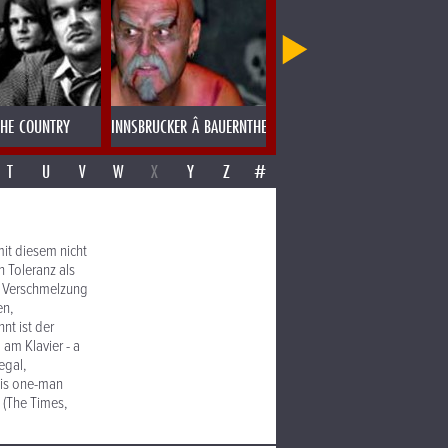
E
THE COUNTRY
INNSBRUCKER Â BAUERNTHEATER & RITTERSPIELE
INSINGIZI
T
U
V
W
X
Y
Z
#
mit diesem nicht
n Toleranz als
e Verschmelzung
en,
nt ist der
am Klavier - a
egal,
his one-man
 (The Times,