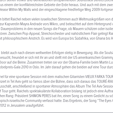
durch seinen Völker und Generationen umspannenden Soundtrack bereits Zeiche
aus einem der konfliktreichsten Gebiete der Erde heraus. Und auch mit dem zwe
elease Within My Walls wird der eingeschlagene friedfertige Weg 2009 fortgeset
 bittet Raichel neben vielen israelischen Stimmen auch Weltmusikgrößen von 
ur Kapverdin Mayra Andrade vors Mikro, und beleuchtet auf dem Hintergrund d
n Dauerproblems in den neuen Songs die Frage, ob Mauern schützen oder isoli
tören. Zwischen Pop-Appeal, Streichorchester und nahöstlichem Flair gelingt Ra
t philosophischem Anstrich. Es wird von Europa bis Südafrika, von Ghana bis 
 bleibt auch nach diesen weltweiten Erfolgen stetig in Bewegung: Als die Souls
besucht, freundet er sich mit ihr an und stellt mit der US-amerikanischen Gram
or auf die Beine. Zusammen treten sie vor der Obama-Familie beim Martin Lut
belpreis-Gala 2010 in Oslo. Im Jahr darauf gehen die beiden auf eine Tour durc
chel für eine spontane Session mit dem malischen Gitarristen VIEUX FARKA TO
ert in Tel Aviv geht so famos über die Bühne, dass sich daraus das TOURÉ-RA
sschält, anschließend in spontaner Atmosphäre das Album The Tel Aviv Session
f Tour geht. Raichels spektakulärste Kollaboration bislang ist jedoch eine Auftr
hen Rang: Präsident SHIMON PERES bat ihn, einen Song zu einem Gedicht zu sch
iopisch-israelische Community verfasst hatte. Das Ergebnis, der Song “The Eyes O
012 in Jerusalem uraufgeführt.