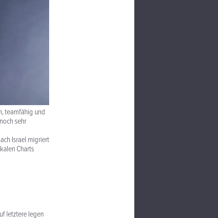
en, teamfähig und
 noch sehr
ach Israel migriert
okalen Charts
uf letztere legen