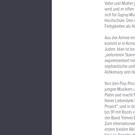
Vater und Mutter 
wird und er offen 
sich für Gypsy-Mu
Hochschule. Den o
Fertigkeiten als 
Aus der Armee ent
kommt er in Konta
Juden. Idan ist b
„verlorenen Stamme
experimentiert m
sephardische und 
Ashkenazy und der 
Von den Pop-Prod
jungen Musikers u
Platin und macht 
feiner Liebeslyrik
Project”, und in 
bis 91 mit Roots 
der Band Yemen B
Zum international
ersten beiden Alb