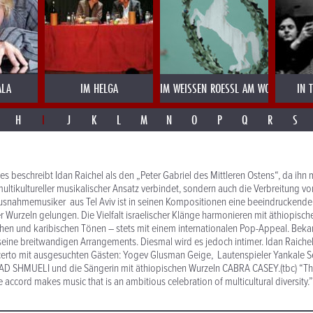
ALA
IM HELGA
IM WEISSEN ROESSL AM WOLFGANGSE
IN 
H
I
J
K
L
M
N
O
P
Q
R
S
s beschreibt Idan Raichel als den „Peter Gabriel des Mittleren Ostens“, da ihn 
multikultureller musikalischer Ansatz verbindet, sondern auch die Verbreitung vo
usnahmemusiker aus Tel Aviv ist in seinen Kompositionen eine beeindruckend
er Wurzeln gelungen. Die Vielfalt israelischer Klänge harmonieren mit äthiopisch
hen und karibischen Tönen – stets mit einem internationalen Pop-Appeal. Bekan
seine breitwandigen Arrangements. Diesmal wird es jedoch intimer. Idan Raichel 
erto mit ausgesuchten Gästen: Yogev Glusman Geige, Lautenspieler Yankale S
AD SHMUELI und die Sängerin mit äthiopischen Wurzeln CABRA CASEY.(tbc) “T
accord makes music that is an ambitious celebration of multicultural diversity.”