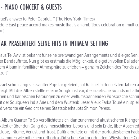
 - PIANO CONCERT & GUESTS
Israel’s answer to Peter Gabriel…” (The New York Times)
dle East peace accord makes music that is an ambitious celebration of multicult
on)
TAR PRÄSENTIERT SEINE HITS IN INTIMEM SETTING
aus Tel Aviv ist bekannt für seine breitwandigen Arrangements und die großen,
r Bandauftritte. Nun gibt es erstmals die Möglichkeit, die gefühlvollen Balla
uem Album in familiärer Atmosphäre zu erleben – ganz im Zeichen des Trends z
ert“.
srael schon lange als sanfter Popstar gefeiert, hat Raichel in den letzten Jahren 
igt: Mit drei Alben stellte er eine Songkunst vor, die israelische Sounds mit äth
chen und karibischen Färbungen zu einer weltumspannenden Popsprache schmied
 der Soulqueen India.Arie und dem Wüstenblueser Vieux Farka Touré ein, spielt
 vertonte ein Gedicht seines Staatsoberhaupts Shimon Peress.
n Album Quarter To Six verpflichtete sich Idan zunehmend akustischeren Klängen.
ektiert er über den Gang des menschlichen Lebens und sein Ende, über Abschie
iebe, Träume, Verlust und Trost. Dafür arbeitete er mit der portugiesischen Fa
sammen wie mit einem orthodox-jüdischen Kantor oder dem Wiesbadener Cou