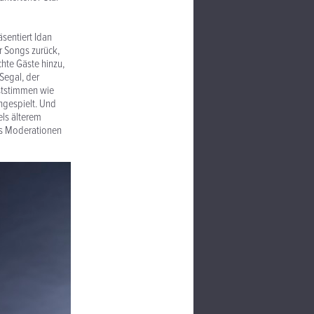
sentiert Idan
r Songs zurück,
chte Gäste hinzu,
Segal, der
ststimmen wie
ngespielt. Und
ls älterem
els Moderationen