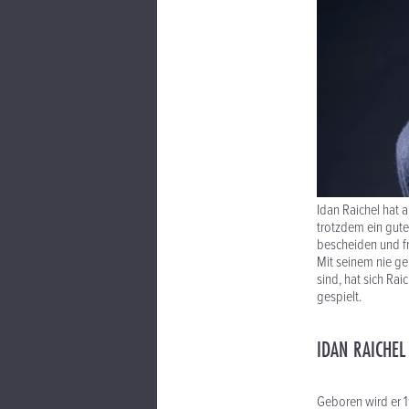
Idan Raichel hat a
trotzdem ein guter
bescheiden und fr
Mit seinem nie geh
sind, hat sich Rai
gespielt.
IDAN RAICHEL
Geboren wird er 19