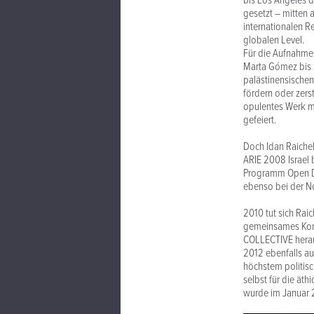
bis Los Angeles 
gesetzt – mitten 
internationalen R
globalen Level.
Für die Aufnahmen
Marta Gómez bis z
palästinensische
fördern oder zers
opulentes Werk mi
gefeiert.
Doch Idan Raichel
ARIE 2008 Israel 
Programm Open Do
ebenso bei der No
2010 tut sich Rai
gemeinsames Konz
COLLECTIVE herau
2012 ebenfalls au
höchstem politisc
selbst für die äth
wurde im Januar 2