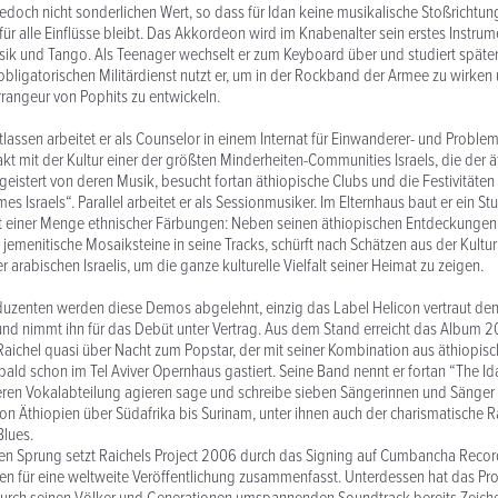
jedoch nicht sonderlichen Wert, so dass für Idan keine musikalische Stoßricht
für alle Einflüsse bleibt. Das Akkordeon wird im Knabenalter sein erstes Instrume
sik und Tango. Als Teenager wechselt er zum Keyboard über und studiert später
bligatorischen Militärdienst nutzt er, um in der Rockband der Armee zu wirken
Arrangeur von Pophits zu entwickeln.
lassen arbeitet er als Counselor in einem Internat für Einwanderer- und Problem
kt mit der Kultur einer der größten Minderheiten-Communities Israels, die der 
egeistert von deren Musik, besucht fortan äthiopische Clubs und die Festivitäten
s Israels“. Parallel arbeitet er als Sessionmusiker. Im Elternhaus baut er ein St
it einer Menge ethnischer Färbungen: Neben seinen äthiopischen Entdeckungen
jemenitische Mosaiksteine in seine Tracks, schürft nach Schätzen aus der Kultur
arabischen Israelis, um die ganze kulturelle Vielfalt seiner Heimat zu zeigen.
uzenten werden diese Demos abgelehnt, einzig das Label Helicon vertraut den
nd nimmt ihn für das Debüt unter Vertrag. Aus dem Stand erreicht das Album 2
Raichel quasi über Nacht zum Popstar, der mit seiner Kombination aus äthiopis
 bald schon im Tel Aviver Opernhaus gastiert. Seine Band nennt er fortan “The Id
deren Vokalabteilung agieren sage und schreibe sieben Sängerinnen und Sänger 
von Äthiopien über Südafrika bis Surinam, unter ihnen auch der charismatische 
lues.
en Sprung setzt Raichels Project 2006 durch das Signing auf Cumbancha Recor
en für eine weltweite Veröffentlichung zusammenfasst. Unterdessen hat das Pr