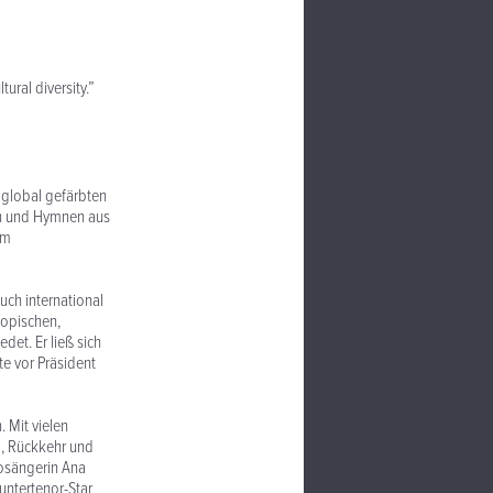
ural diversity.”
 global gefärbten
den und Hymnen aus
um
auch international
iopischen,
et. Er ließ sich
e vor Präsident
 Mit vielen
d, Rückkehr und
dosängerin Ana
ntertenor-Star