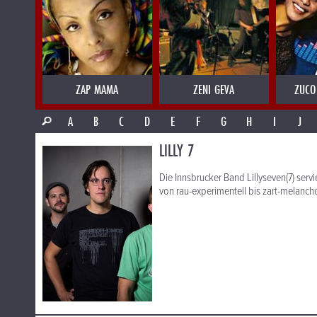
ZAP MAMA
ZENI GEVA
ZUCO
A
B
C
D
E
F
G
H
I
J
LILLY 7
Die Innsbrucker Band Lillyseven(7) servi
von rau-experimentell bis zart-melancho