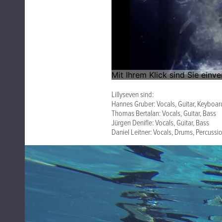
Lillyseven sind:
Hannes Gruber: Vocals, Guitar, Keyboar
Thomas Bertalan: Vocals, Guitar, Bass
Jürgen Denifle: Vocals, Guitar, Bass
Daniel Leitner: Vocals, Drums, Percussi