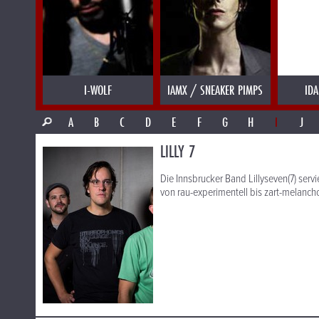
I-WOLF
IAMX / SNEAKER PIMPS
IDA
A
B
C
D
E
F
G
H
I
J
LILLY 7
Die Innsbrucker Band Lillyseven(7) servi
von rau-experimentell bis zart-melancho