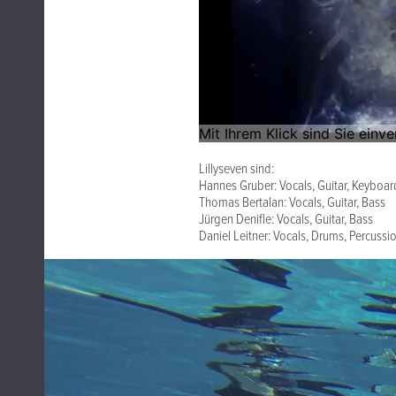
Lillyseven sind:
Hannes Gruber: Vocals, Guitar, Keyboar
Thomas Bertalan: Vocals, Guitar, Bass
Jürgen Denifle: Vocals, Guitar, Bass
Daniel Leitner: Vocals, Drums, Percussi