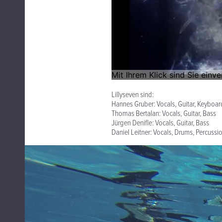
Lillyseven sind:
Hannes Gruber: Vocals, Guitar, Keyboar
Thomas Bertalan: Vocals, Guitar, Bass
Jürgen Denifle: Vocals, Guitar, Bass
Daniel Leitner: Vocals, Drums, Percussi