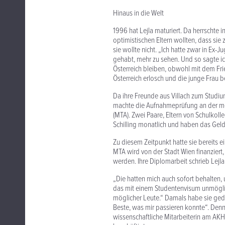
Hinaus in die Welt
1996 hat Lejla maturiert. Da herrschte
optimistischen Eltern wollten, dass sie
sie wollte nicht. „Ich hatte zwar in Ex
gehabt, mehr zu sehen. Und so sagte ich
Österreich bleiben, obwohl mit dem Fr
Österreich erlosch und die junge Frau b
Da ihre Freunde aus Villach zum Studi
machte die Aufnahmeprüfung an der med
(MTA). Zwei Paare, Eltern von Schulkoll
Schilling monatlich und haben das Geld n
Zu diesem Zeitpunkt hatte sie bereits e
MTA wird von der Stadt Wien finanziert
werden. Ihre Diplomarbeit schrieb Lej
„Die hatten mich auch sofort behalten, 
das mit einem Studentenvisum unmöglich
möglicher Leute.“ Damals habe sie geda
Beste, was mir passieren konnte“. Den
wissenschaftliche Mitarbeiterin am AKH