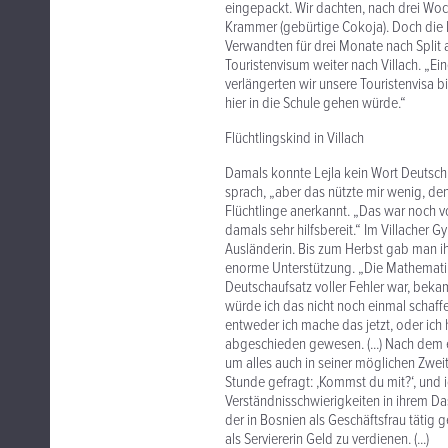
eingepackt. Wir dachten, nach drei Woch
Krammer (gebürtige Cokoja). Doch die Fa
Verwandten für drei Monate nach Split 
Touristenvisum weiter nach Villach. „Ein
verlängerten wir unsere Touristenvisa bi
hier in die Schule gehen würde.“
Flüchtlingskind in Villach
Damals konnte Lejla kein Wort Deutsch.
sprach, „aber das nützte mir wenig, den
Flüchtlinge anerkannt. „Das war noch v
damals sehr hilfsbereit.“ Im Villacher 
Ausländerin. Bis zum Herbst gab man ihr
enorme Unterstützung. „Die Mathemati
Deutschaufsatz voller Fehler war, bekam
würde ich das nicht noch einmal schaffe
entweder ich mache das jetzt, oder ich h
abgeschieden gewesen. (...) Nach dem 
um alles auch in seiner möglichen Zwei
Stunde gefragt: ,Kommst du mit?‘, und i
Verständnisschwierigkeiten in ihrem Da
der in Bosnien als Geschäftsfrau tätig
als Serviererin Geld zu verdienen. (...)