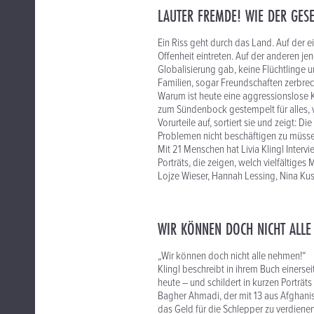
LAUTER FREMDE! WIE DER GESE
Ein Riss geht durch das Land. Auf der ei
Offenheit eintreten. Auf der anderen jen
Globalisierung gab, keine Flüchtlinge 
Familien, sogar Freundschaften zerbre
Warum ist heute eine aggressionslose
zum Sündenbock gestempelt für alles, was
Vorurteile auf, sortiert sie und zeigt: D
Problemen nicht beschäftigen zu müsse
Mit 21 Menschen hat Livia Klingl Inter
Porträts, die zeigen, welch vielfältiges
Lojze Wieser, Hannah Lessing, Nina Kus
WIR KÖNNEN DOCH NICHT ALLE
„Wir können doch nicht alle nehmen!“
Klingl beschreibt in ihrem Buch einerse
heute – und schildert in kurzen Porträts
Bagher Ahmadi, der mit 13 aus Afghanist
das Geld für die Schlepper zu verdienen