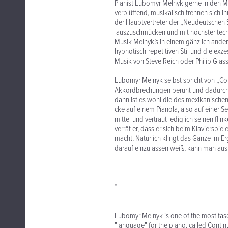
Pia­nist Lubo­myr Melnyk gerne in den Medi
ver­blüf­fend, musi­ka­lisch tren­nen sich
der Haupt­ver­tre­ter der „Neu­deut­schen 
aus­zu­schmü­cken und mit höchs­ter tech­n
Musik Melnyk’s in einem gänz­lich ande­r
hypnotisch-repetitiven Stil und die exze
Musik von Steve Reich oder Phi­lip Glas
Lubo­myr Melnyk selbst spricht von „Con­ti
Akkord­bre­chun­gen beruht und dadurch
dann ist es wohl die des mexi­ka­ni­sche
cke auf einem Pia­nola, also auf einer Selbst
mit­tel und ver­traut ledig­lich sei­nen fl
ver­rät er, dass er sich beim Kla­vier­spi
macht. Natür­lich klingt das Ganze im Er
dar­auf ein­zu­las­sen weiß, kann man aus
*
Lubomyr Melnyk is one of the most fasc
"language" for the piano, called Contin