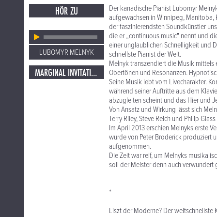
Der kanadische Pianist Lubomyr Melnyk
HÖR ZU
aufgewachsen in Winnipeg, Manitoba, Ka
der faszinierendsten Soundkünstler unse
die er „continuous music" nennt und d
einer unglaublichen Schnelligkeit und 
LUBOMYR MELNYK
schnellste Pianist der Welt.
Melnyk transzendiert die Musik mittel
MARGINAL INVITATION
Obertönen und Resonanzen. Hypnotisch
Seine Musik lebt vom Livecharakter. Ko
während seiner Auftritte aus dem Klavie
abzugleiten scheint und das Hier und Je
Von Ansatz und Wirkung lässt sich Meln
Terry Riley, Steve Reich und Philip Glass
Im April 2013 erschien Melnyks erste V
wurde von Peter Broderick produziert u
aufgenommen.
Die Zeit war reif, um Melnyks musikali
soll der Meister denn auch verwundert 
*
Liszt der Moderne? Der welt­schnellste Ko