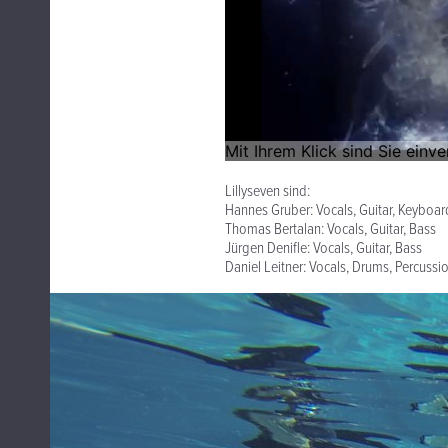
Lillyseven sind:
Hannes Gruber: Vocals, Guitar, Keyboar
Thomas Bertalan: Vocals, Guitar, Bass
Jürgen Denifle: Vocals, Guitar, Bass
Daniel Leitner: Vocals, Drums, Percussi