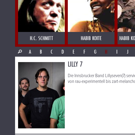
H.C. SCHMITT
HABIB KOITE
HABIB KO
A
B
C
D
E
F
G
H
I
J
LILLY 7
Die Innsbrucker Band Lillyseven(7) servi
von rau-experimentell bis zart-melancho