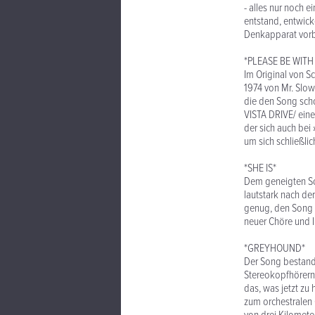
- alles nur noch e
entstand, entwick
Denkapparat vorb
*PLEASE BE WITH
Im Original von S
1974 von Mr. Slo
die den Song sch
VISTA DRIVE/ eine
der sich auch bei
um sich schließli
*SHE IS*
Dem geneigten Sor
lautstark nach de
genug, den Song n
neuer Chöre und 
*GREYHOUND*
Der Song bestand 
Stereokopfhörern 
das, was jetzt zu 
zum orchestralen 