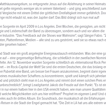
atthäusevangelium, so entgegnete Jesus auf die Ablehnung in seiner Heimats
het gelte nirgends weniger als in seinem Vaterland -- und ging anschließend z
nd Vergleiche mit einem Drittel der göttlichen Dreifaltigkeit immer gefährlich. 
e nicht erlaubt ist, was der Jupiter darf: Das Bild drängt sich nun mal auf!
 Sorgente im April 2009 in Los Angeles. Drei Wochen, die genügten, um nicht
gie und Leidenschaft der Band zu überzeugen, sondern auch und vor allem die
 Industrie. "Das Feedback auf die Shows war Wahnsinn", sagt Sänger Fabio. "
ten, Plattenfirmen, Medien -- alle sind zu uns geströmt, weil sie so etwas nac
oder gesehen haben."
d Stadt war ein groß angelegter Energieaustausch entstanden. Was der eine g
e auf -- eine gegenseitige Befruchtung, die schließlich in der zweifachen Nomin
elte. Am 12. November wurden Sorgente schließlich als »International Rock Per
t -- im Rock-Capital der Welt! Sie sind die ersten Deutschen, die das bislang e
der Pubertät eine Band, um besser bei Frauen anzukommen, beginnt dann irgen
seines musikalischen Schaffens zu konzentrieren, spielt und kämpft sich jahrela
 und plötzlich steht man in Los Angeles und nimmt dort einen solchen Preis e
 unbeschreiblich", bringt Leadgitarrist Jakob die Freude auf den Punkt. "Es ist ei
r in nur einem halben hier in den USA erreicht haben, wie man unsere Qualitäten 
d welche Möglichkeiten sich uns hier eröffnen!" Prophet im eigenen Land! Und
es auch ihr drittes Album. Ein Soundtrack, der musikalisch all die Erfahrungen in
 Reisen in die Stadt der Engel gemacht hat. "Die Zeit in LA hat uns alle extrem v