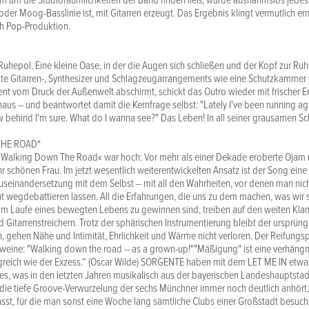
rn um die Studioräumlichkeiten der Band finden ließ, wurde ausnahmslos jedes
oder Moog-Basslinie ist, mit Gitarren erzeugt. Das Ergebnis klingt vermutlich e
ch Pop-Produktion.
n Ruhepol. Eine kleine Oase, in der die Augen sich schließen und der Kopf zur 
te Gitarren-, Synthesizer und Schlagzeugarrangements wie eine Schutzkammer w
nt vom Druck der Außenwelt abschirmt, schickt das Outro wieder mit frischer 
inaus -- und beantwortet damit die Kernfrage selbst: "Lately I've been running a
 behind I'm sure. What do I wanna see?" Das Leben! In all seiner grausamen Sc
THE ROAD*
»Walking Down The Road« war hoch: Vor mehr als einer Dekade eroberte Ojam m
hr schönen Frau. Im jetzt wesentlich weiterentwickelten Ansatz ist der Song eine
seinandersetzung mit dem Selbst -- mit all den Wahrheiten, vor denen man nic
ht wegdebattieren lassen. All die Erfahrungen, die uns zu dem machen, was wir si
e im Laufe eines bewegten Lebens zu gewinnen sind, treiben auf den weiten Kl
 Gitarrenstreichern. Trotz der sphärischen Instrumentierung bleibt der ursprüng
n, gehen Nähe und Intimität, Ehrlichkeit und Wärme nicht verloren. Der Reifungs
tweine: "Walking down the road -- as a grown-up!""Mäßigung" ist eine verhängn
olgreich wie der Exzess.“ (Oscar Wilde) SORGENTE haben mit dem LET ME IN etwa
lles, was in den letzten Jahren musikalisch aus der bayerischen Landeshauptstad
ie tiefe Groove-Verwurzelung der sechs Münchner immer noch deutlich anhört,
sst, für die man sonst eine Woche lang sämtliche Clubs einer Großstadt besu