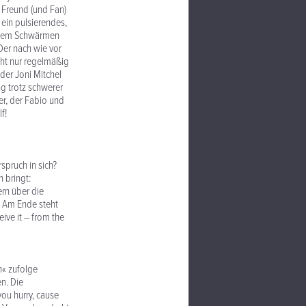
r Freund (und Fan)
ein pulsierendes,
 dem Schwärmen
Der nach wie vor
cht nur regelmäßig
der Joni Mitchel
ng trotz schwerer
er, der Fabio und
f!
rspruch in sich?
 bringt:
rn über die
. Am Ende steht
ive it -- from the
« zufolge
n. Die
you hurry, cause