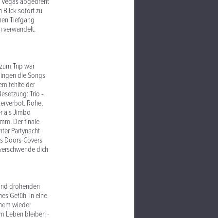
as Vegas abgedreht
 Blick sofort zu
chen Tiefgang
n verwandelt.
 zum Trip war
klingen die Songs
em fehlte der
esetzung: Trio -
izerverbot. Rohe,
er als Jimbo
mm. Der finale
er Partynacht
es Doors-Covers
d verschwende dich
 und drohenden
nes Gefühl in eine
inem wieder
am Leben bleiben -