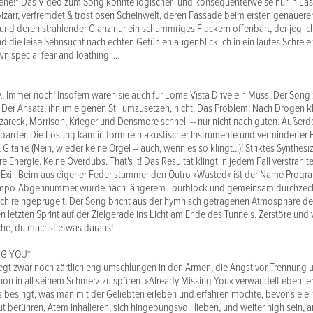
 scene!" Das Video zum Song konnte logischer- und konsequenterweise nur in L
bizarr, verfremdet & trostlosen Scheinwelt, deren Fassade beim ersten genaueren
und deren strahlender Glanz nur ein schummriges Flackern offenbart, der jegli
nd die leise Sehnsucht nach echten Gefühlen augenblicklich in ein lautes Schreie
n special fear and loathing ....
. Immer noch! Insofern waren sie auch für Loma Vista Drive ein Muss. Der Song
 Der Ansatz, ihn im eigenen Stil umzusetzen, nicht. Das Problem: Nach Drogen 
areck, Morrison, Krieger und Densmore schnell -- nur nicht nach guten. Außerd
boarder. Die Lösung kam in form rein akustischer Instrumente und verminderter B
Gitarre (Nein, wieder keine Orgel -- auch, wenn es so klingt...)! Striktes Synthes
Energie. Keine Overdubs. That's it! Das Resultat klingt in jedem Fall verstrahlt
r Exil. Beim aus eigener Feder stammenden Outro »Wasted« ist der Name Progra
empo-Abgehnummer wurde nach längerem Tourblock und gemeinsam durchzecht
sch reingeprügelt. Der Song bricht aus der hymnisch getragenen Atmosphäre d
en letzten Sprint auf der Zielgerade ins Licht am Ende des Tunnels. Zerstöre un
che, du machst etwas daraus!
NG YOU*
iegt zwar noch zärtlich eng umschlungen in den Armen, die Angst vor Trennung
schon in all seinem Schmerz zu spüren. »Already Missing You« verwandelt eben je
s besingt, was man mit der Geliebten erleben und erfahren möchte, bevor sie e
t berühren, Atem inhalieren, sich hingebungsvoll lieben, und weiter high sein, 