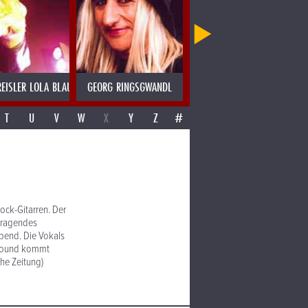
EISLER LOLA BLAU
GEORG RINGSGWANDL
GEORGE TABORI
T
U
V
W
X
Y
Z
#
ock-Gitarren. Der
 tragendes
ebend. Die Vokals
 Sound kommt
he Zeitung)