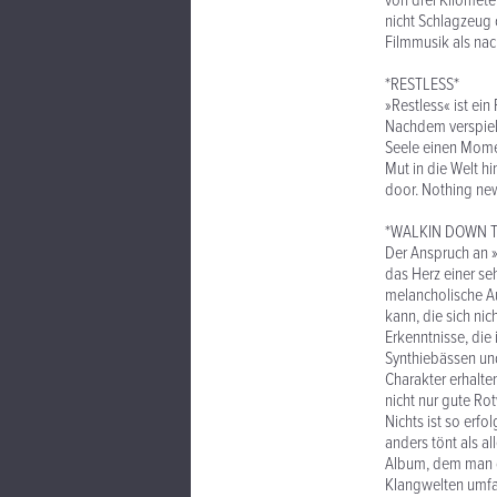
von drei Kilomete
nicht Schlagzeug 
Filmmusik als na
*RESTLESS*
»Restless« ist ei
Nachdem verspiel
Seele einen Mome
Mut in die Welt h
door. Nothing new
*WALKIN DOWN 
Der Anspruch an 
das Herz einer se
melancholische Au
kann, die sich nic
Erkenntnisse, di
Synthiebässen und
Charakter erhalte
nicht nur gute Ro
Nichts ist so erf
anders tönt als a
Album, dem man d
Klangwelten umfa