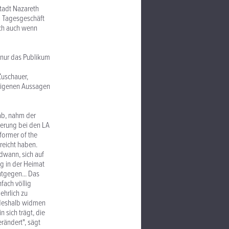
tadt Nazareth
um Tagesgeschäft
Doch auch wenn
 nur das Publikum
Zuschauer,
h eigenen Aussagen
ab, nahm der
ierung bei den LA
former of the
rreicht haben.
dwann, sich auf
ng in der Heimat
ntgegen... Das
nfach völlig
ehrlich zu
 deshalb widmen
 sich trägt, die
erändert", sägt