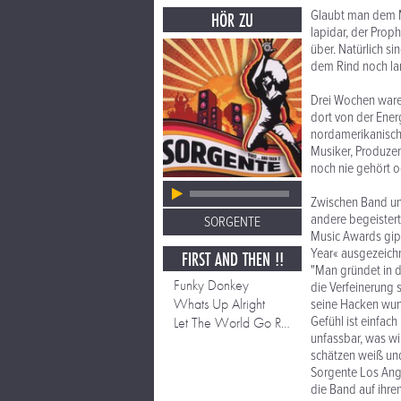
Glaubt man dem M
HÖR ZU
lapidar, der Prop
über. Natürlich si
dem Rind noch lang
Drei Wochen waren
dort von der Ener
nordamerikanische
Musiker, Produzen
noch nie gehört 
Zwischen Band un
andere begeistert
SORGENTE
Music Awards gipf
Year« ausgezeichne
FIRST AND THEN !!
"Man gründet in 
Funky Donkey
die Verfeinerung 
Whats Up Alright
seine Hacken wund
Gefühl ist einfach
Let The World Go Round
unfassbar, was wi
schätzen weiß un
Sorgente Los Angel
die Band auf ihren