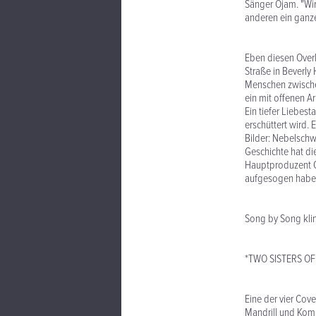
Sänger Ojam. "Wi
anderen ein ganze
Eben diesen Over
Straße in Beverly 
Menschen zwischen
ein mit offenen 
Ein tiefer Liebes
erschüttert wird.
Bilder: Nebelschw
Geschichte hat di
Hauptproduzent Oj
aufgesogen haben.
Song by Song klin
*TWO SISTERS O
Eine der vier Cov
Mandrill und Komp