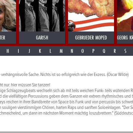
TER
GARISH
GEBRUEDER MOPED
GEORG KR
H
I
J
K
L
M
N
O
P
Q
R
S
verhängnisvolle Sache. Nichts ist so erfolgreich wie der Exzess. (Oscar Wilde)
cht nur: hier müssen Sie tanzen!
kige Schlagzeugbeats wechseln sich ab mit teils weichen Funk- teils wütenden R
d die vielfältigen Percussions geben dem Ganzen ein extrem rhythmisches und
ys reichen in ihrer Bandbreite von Space bis Funk und von percussiv bis schw
n souligen vierstimmigen Chören, harten Raps und sanften Soloeinlagen. "Der
hmeichelnd, um dann im nächsten Moment mächtig loszubrettern." (Süddeutsc