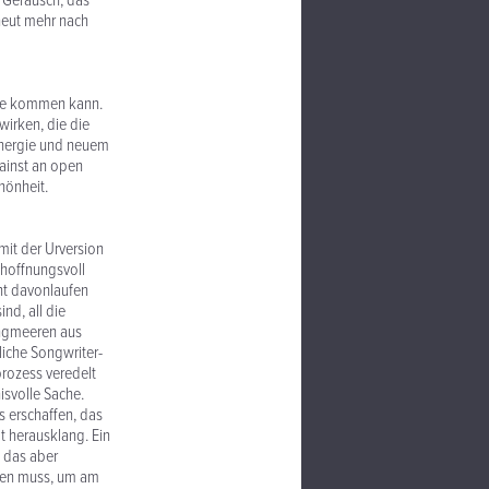
 Geräusch, das
rneut mehr nach
Ruhe kommen kann.
irken, die die
Energie und neuem
gainst an open
hönheit.
it der Urversion
 hoffnungsvoll
ht davonlaufen
nd, all die
angmeeren aus
liche Songwriter-
prozess veredelt
isvolle Sache.
s erschaffen, das
t herausklang. Ein
 das aber
chen muss, um am