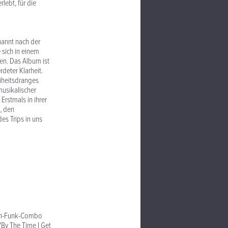
ebt, für die
nannt nach der
e sich in einem
en. Das Album ist
eter Klarheit.
eiheitsdranges
musikalischer
rstmals in ihrer
, den
es Trips in uns
atin-Funk-Combo
By The Time I Get