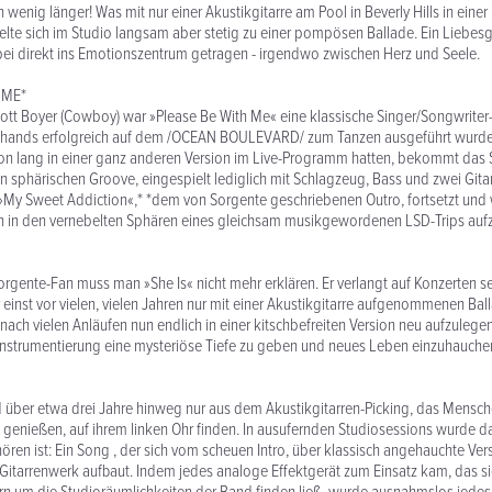
in wenig länger! Was mit nur einer Akustikgitarre am Pool in Beverly Hills in einer
elte sich im Studio langsam aber stetig zu einer pompösen Ballade. Ein Liebe
ei direkt ins Emotionszentrum getragen - irgendwo zwischen Herz und Seele.
 ME*
cott Boyer (Cowboy) war »Please Be With Me« eine klassische Singer/Songwrite
whands erfolgreich auf dem /OCEAN BOULEVARD/ zum Tanzen ausgeführt wurde.
on lang in einer ganz anderen Version im Live-Programm hatten, bekommt das 
n sphärischen Groove, eingespielt lediglich mit Schlagzeug, Bass und zwei Gitar
 »My Sweet Addiction«,* *dem von Sorgente geschriebenen Outro, fortsetzt und w
ch in den vernebelten Sphären eines gleichsam musikgewordenen LSD-Trips auf
gente-Fan muss man »She Is« nicht mehr erklären. Er verlangt auf Konzerten se
r einst vor vielen, vielen Jahren nur mit einer Akustikgitarre aufgenommenen Bal
ach vielen Anläufen nun endlich in einer kitschbefreiten Version neu aufzulege
Instrumentierung eine mysteriöse Tiefe zu geben und neues Leben einzuhauche
über etwa drei Jahre hinweg nur aus dem Akustikgitarren-Picking, das Mensch
genießen, auf ihrem linken Ohr finden. In ausufernden Studiosessions wurde 
hören ist: Ein Song , der sich vom scheuen Intro, über klassisch angehauchte Ver
Gitarrenwerk aufbaut. Indem jedes analoge Effektgerät zum Einsatz kam, das s