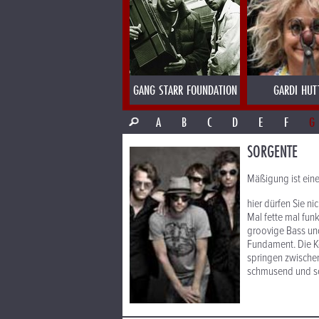
GANG STARR FOUNDATION
GARDI HUT
A
B
C
D
E
F
G
SORGENTE
Mäßigung ist eine 
hier dürfen Sie ni
Mal fette mal fun
groovige Bass un
Fundament. Die Ke
springen zwische
schmusend und sc