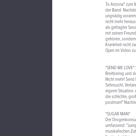
To Arizona" zum M
der Band. Nachdem
ungnädig voranma
nicht mehr heraus
als gefragter Ses
mit seinen Freund
gehören, sondern i
Krankheit nicht z
Ojam im Video zu T
*SEND ME LOVE*:
Breitbeinig und do
Nicht mehr! Send 
Sehnsucht, Verlan
eigene Situation.
die schlichte, gro
postman!" Nachr
*SUGAR MAN*
Der Drogenkonsum
umfassend: "Jumpe
musikalischen Zut