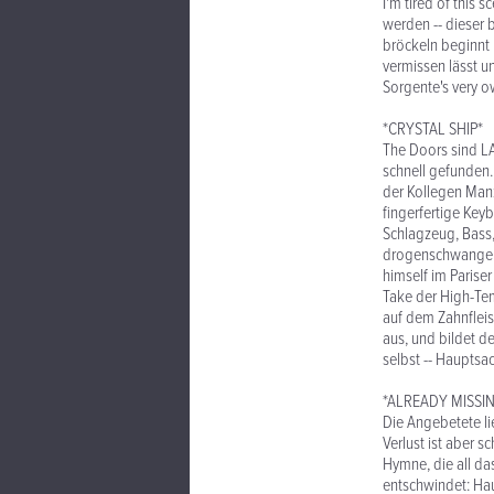
I'm tired of this
werden -- dieser 
bröckeln beginnt 
vermissen lässt u
Sorgente's very ow
*CRYSTAL SHIP*
The Doors sind LA
schnell gefunden.
der Kollegen Manz
fingerfertige Key
Schlagzeug, Bass, 
drogenschwangere 
himself im Parise
Take der High-T
auf dem Zahnflei
aus, und bildet d
selbst -- Hauptsa
*ALREADY MISSI
Die Angebetete l
Verlust ist aber 
Hymne, die all da
entschwindet: Hau