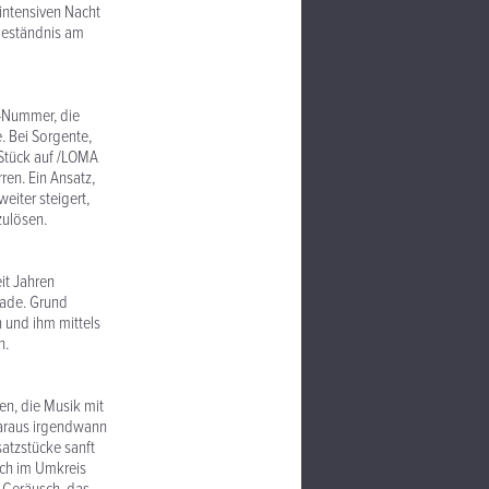
 intensiven Nacht
sgeständnis am
r-Nummer, die
 Bei Sorgente,
Stück auf /LOMA
ren. Ein Ansatz,
eiter steigert,
zulösen.
it Jahren
lade. Grund
n und ihm mittels
n.
en, die Musik mit
daraus irgendwann
satzstücke sanft
ich im Umkreis