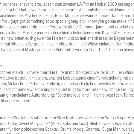
illionenseller avancierte, ist seit dem zweiten LA-Trip im Herbst 2009 ein enge
 er gehört hatte, wie Sorgente seine ursprünglich puristische Funk-Nummer in 
rschierendes Psychedelic-Funk-Rock-Monster verwandelt haben, kam er aus
: "You guys got something sooo special going on! I know you gonna make it!" 
sionmusiker und erfolgreicher Produzent tätige Drummer, jammt und arbeitet ni
en, zu denen Musiklegenden unterschiedlichster Genres wie Kayne West, Flea o
st inzwischen auch geweihter Priester - und so ließ er sich in seiner Begeisteru
weimal bitten, als Sorgente ihn zum Videodreh in die Wüste einluden. Der Predig
wo Sisters of Mystery die letzte Ruhe zuteil werden lässt: That's the man himsel
**
ch verletzlich -- unvereinbar? Ein Hilferuf mit stolzgeschwellter Brust -- ein Wide
Me Love ist gefüllt mit allem, was der Liebestaumel einer Fernbeziehung mit sich
gen, Melancholie, Schmerz, Ratlosigkeit und auch ein humorvolles Augenzwinke
 Auf schimmernde Orientierungslosigkeit folgt kompromisslos wuchtige Erdung
ßartig nonchalante Aufforderung: "Send me love, and I'll try the best I can. To rece
icht angekommen?!
 des 60er Jahre Straßenpoeten Sixto Rodrigues war seinem Song »Sugar Man
rs, Coke, Sweet Mary Jane!" (Pillen, Koks und Gras). Bleiben wenig Fragen offe
aten für den politoxischen Cocktail: Drums, Moog, Gitarren. "Sugar Man, won't 