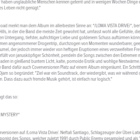
r haben unglaubliche Menschen kennen gelernt und in wenigen Wochen Dinge erl
s Leben nicht genügt."
load merkt man dem Album im allerbesten Sinne an: */LOMA VISTA DRIVE/*, be
Hills, in der die Band die meiste Zeit gewohnt hat, umfasst wohl alle Gefühle, di
 Untergang, tiefster, aufrichtiger Liebe und goldenem Schuss auftürmen könn
Armen angenommener Drogentrip, durchzogen von Momenten wunderbarer, geerd
taumel, der jedoch immer wieder von heftigen Eruptionen eines verzweifelten Fr
 Erfüllt von janusköpfiger Schönheit, pendeln die Songs zwischen den Extremen 
aden in gleißend buntem Licht, kalte, pornoide Erotik und wohlige Nestwärme. E
e Band dafür auch Coverversionen Platz auf einem Album eingeräumt. Ein Schritt
am so begründet: "Ziel war ein Soundtrack, der wiedergibt, was wir während d
 Dass dazu auch fremde Musik gehört, ist einfach nur logisch."
gt das so:
F MYSTERY*
erversionen auf /Loma Vista Drive/. Neftali Santiago, Schlagzeuger der Über-L
onist des Songs, welcher zuletzt 1991 durch Public Enemy gesampled und als "