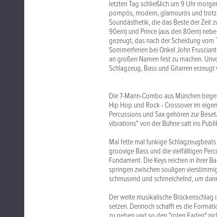
letzten Tag schließlich um 9 Uhr morg
pompös, modern, glamourös und trotzde
Soundästhetik, die das Beste der Zeit z
90ern) und Prince (aus den 80ern) neb
gezeugt, das nach der Scheidung vom 
Sommerferien bei Onkel John Frusciant
an großen Namen fest zu machen. Unvor
Schlagzeug, Bass und Gitarren erzeugt
Die 7-Mann-Combo aus München begeist
Hip Hop und Rock - Crossover im eigent
Percussions und Sax gehören zur Bes
vibrations" von der Bühne satt ins Publ
Mal fette mal funkige Schlagzeugbeats 
groovige Bass und die vielfältigen Pe
Fundament. Die Keys reichen in ihrer B
springen zwischen souligen vierstimm
schmusend und schmeichelnd, um dann 
Der weite musikalische Brückenschlag i
setzen. Dennoch schafft es die Formatio
zu geben und so den "roten Faden" nicht