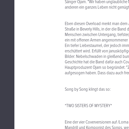
Sänger Ojam. "Wir haben unglaubliche 
anderen ein ganzes Leben nicht genügt
Eben diesen Overload merkt man dem A
Straße in Beverly Hills, in der die Band
Menschen zwischen Untergang, tiefster
ein mit offenen Armen angenommener D
Ein tiefer Liebestaumel, der jedoch im
erschüttert wird. Erfüllt von janusköp
Bilder: Nebelschwaden in gleißend bunt
Geschichte hat die Band dafür auch Cov
Hauptproduzent Ojam so begründet: "Zie
aufgesogen haben. Dass dazu auch fremd
Song by Song klingt das so:
*TWO SISTERS OF MYSTERY*
Eine der vier Coverversionen auf /Loma
Mandrill und Komponist des Songs, wel