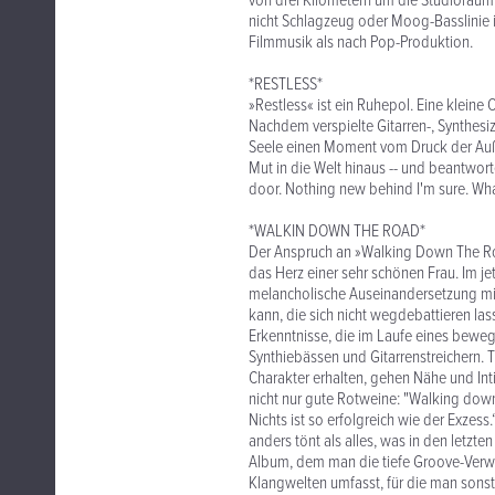
von drei Kilometern um die Studioräum
nicht Schlagzeug oder Moog-Basslinie is
Filmmusik als nach Pop-Produktion.
*RESTLESS*
»Restless« ist ein Ruhepol. Eine klein
Nachdem verspielte Gitarren-, Synthes
Seele einen Moment vom Druck der Auße
Mut in die Welt hinaus -- und beantwort
door. Nothing new behind I'm sure. Wha
*WALKIN DOWN THE ROAD*
Der Anspruch an »Walking Down The Roa
das Herz einer sehr schönen Frau. Im je
melancholische Auseinandersetzung mit
kann, die sich nicht wegdebattieren las
Erkenntnisse, die im Laufe eines bewe
Synthiebässen und Gitarrenstreichern. T
Charakter erhalten, gehen Nähe und Inti
nicht nur gute Rotweine: "Walking down
Nichts ist so erfolgreich wie der Exze
anders tönt als alles, was in den letzt
Album, dem man die tiefe Groove-Verwu
Klangwelten umfasst, für die man sons