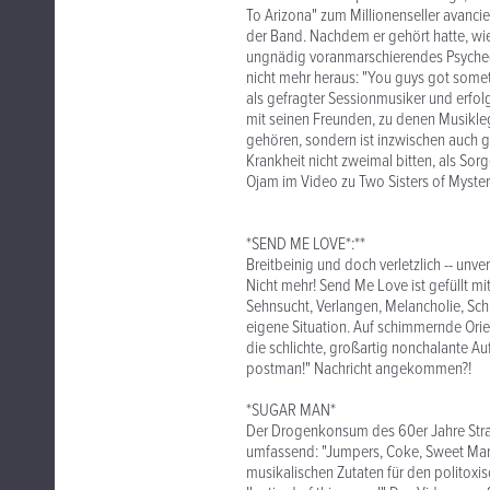
To Arizona" zum Millionenseller avancie
der Band. Nachdem er gehört hatte, wie
ungnädig voranmarschierendes Psyche
nicht mehr heraus: "You guys got somet
als gefragter Sessionmusiker und erfol
mit seinen Freunden, zu denen Musikleg
gehören, sondern ist inzwischen auch gew
Krankheit nicht zweimal bitten, als Sor
Ojam im Video zu Two Sisters of Mystery
*SEND ME LOVE*:**
Breitbeinig und doch verletzlich -- unver
Nicht mehr! Send Me Love ist gefüllt mi
Sehnsucht, Verlangen, Melancholie, Sc
eigene Situation. Auf schimmernde Ori
die schlichte, großartig nonchalante Auff
postman!" Nachricht angekommen?!
*SUGAR MAN*
Der Drogenkonsum des 60er Jahre Str
umfassend: "Jumpers, Coke, Sweet Mary 
musikalischen Zutaten für den politoxi