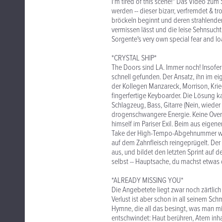
I'm tired of this scene!" Das Video zu
werden -- dieser bizarr, verfremdet & t
bröckeln beginnt und deren strahlender
vermissen lässt und die leise Sehnsucht
Sorgente's very own special fear and loa
*CRYSTAL SHIP*
The Doors sind LA. Immer noch! Insofer
schnell gefunden. Der Ansatz, ihn im e
der Kollegen Manzareck, Morrison, Krie
fingerfertige Keyboarder. Die Lösung ka
Schlagzeug, Bass, Gitarre (Nein, wieder 
drogenschwangere Energie. Keine Overdub
himself im Pariser Exil. Beim aus eig
Take der High-Tempo-Abgehnummer wu
auf dem Zahnfleisch reingeprügelt. De
aus, und bildet den letzten Sprint auf 
selbst -- Hauptsache, du machst etwas 
*ALREADY MISSING YOU*
Die Angebetete liegt zwar noch zärtli
Verlust ist aber schon in all seinem Sc
Hymne, die all das besingt, was man mi
entschwindet: Haut berühren, Atem inhal