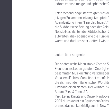
jedoch ebenso ruhige und sphärische So
Entsprechend begeistert zeigten sich d
jetzigen Zusammensetzung live spielt: "H
Abendzeitung ihren "Tipp des Tages". 
die Süddeutsche Zeitung nach der Rel
Neuste Nachrichten der Süddeutschen 
aufwarten, die - ebenso wie die Funk- 
waren und dadurch sehr kraftvoll wirkte
laut.de über sorgente
Die später sechs Mann starke Combo So
Freunden ins Leben gerufen. Geprägt v
bestimmten Musikrichtung verschrieben
Vor allem (Elektro-)Funk findet ebenf
die sich nach dem italienischen Wort f
Liveband einen Namen. Der Wunsch, ni
Album "First & Then...?!".
Pink, Lenny Kravitz und Xavier Naidoo e
2007 durchkreuzt ein Equipment-Diebsta
bremst das nur kurzfristig aus. In New