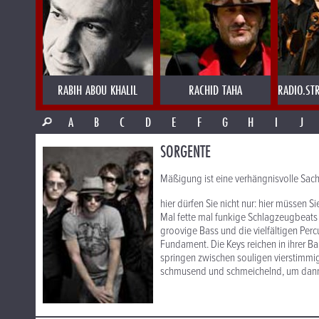
RABIH ABOU KHALIL
RACHID TAHA
RADIO.ST
A
B
C
D
E
F
G
H
I
J
SORGENTE
Mäßigung ist eine verhängnisvolle Sache.
hier dürfen Sie nicht nur: hier müssen Si
Mal fette mal funkige Schlagzeugbeats 
groovige Bass und die vielfältigen Pe
Fundament. Die Keys reichen in ihrer B
springen zwischen souligen vierstimm
schmusend und schmeichelnd, um dann 