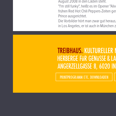
August 2008 in den Läden steht.
"I'm still funky", heißt es im Opener "Al
frühen Red Hot Chili Peppers-Zeiten g
Prince ausgerichtet.
Die Vorbilder hört man zwar gut heraus,
in Los Angeles, er ist auch in München 
PRINTPROGRAMM ETC. DOWNLOADEN