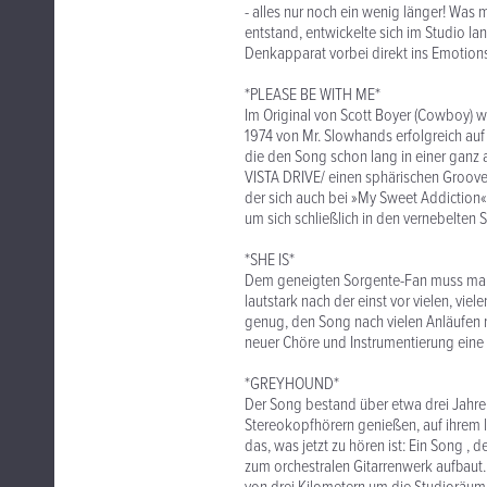
- alles nur noch ein wenig länger! Was mi
entstand, entwickelte sich im Studio l
Denkapparat vorbei direkt ins Emotion
*PLEASE BE WITH ME*
Im Original von Scott Boyer (Cowboy) w
1974 von Mr. Slowhands erfolgreich a
die den Song schon lang in einer gan
VISTA DRIVE/ einen sphärischen Groove, 
der sich auch bei »My Sweet Addiction«
um sich schließlich in den vernebelte
*SHE IS*
Dem geneigten Sorgente-Fan muss man »S
lautstark nach der einst vor vielen, vi
genug, den Song nach vielen Anläufen n
neuer Chöre und Instrumentierung eine
*GREYHOUND*
Der Song bestand über etwa drei Jahre
Stereokopfhörern genießen, auf ihrem 
das, was jetzt zu hören ist: Ein Song ,
zum orchestralen Gitarrenwerk aufbaut