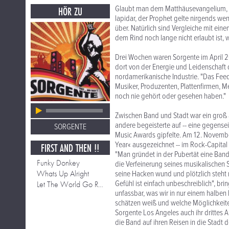
Glaubt man dem Matthäusevangelium, s
HÖR ZU
lapidar, der Prophet gelte nirgends we
über. Natürlich sind Vergleiche mit eine
dem Rind noch lange nicht erlaubt ist, w
Drei Wochen waren Sorgente im April 2
dort von der Energie und Leidenschaft
nordamerikanische Industrie. "Das Fee
Musiker, Produzenten, Plattenfirmen, M
noch nie gehört oder gesehen haben."
Zwischen Band und Stadt war ein groß 
andere begeisterte auf -- eine gegensei
SORGENTE
Music Awards gipfelte. Am 12. November
Year« ausgezeichnet -- im Rock-Capital 
FIRST AND THEN !!
"Man gründet in der Pubertät eine Ban
Funky Donkey
die Verfeinerung seines musikalischen S
Whats Up Alright
seine Hacken wund und plötzlich steht 
Gefühl ist einfach unbeschreiblich", bri
Let The World Go Round
unfassbar, was wir in nur einem halben 
schätzen weiß und welche Möglichkeite
Sorgente Los Angeles auch ihr drittes Al
die Band auf ihren Reisen in die Stadt d