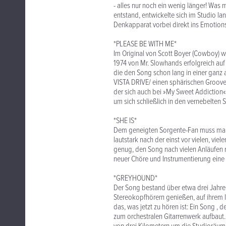
- alles nur noch ein wenig länger! Was mi
entstand, entwickelte sich im Studio l
Denkapparat vorbei direkt ins Emotion
*PLEASE BE WITH ME*
Im Original von Scott Boyer (Cowboy) w
1974 von Mr. Slowhands erfolgreich a
die den Song schon lang in einer gan
VISTA DRIVE/ einen sphärischen Groove, 
der sich auch bei »My Sweet Addiction«
um sich schließlich in den vernebelte
*SHE IS*
Dem geneigten Sorgente-Fan muss man »S
lautstark nach der einst vor vielen, vi
genug, den Song nach vielen Anläufen n
neuer Chöre und Instrumentierung eine
*GREYHOUND*
Der Song bestand über etwa drei Jahre
Stereokopfhörern genießen, auf ihrem 
das, was jetzt zu hören ist: Ein Song ,
zum orchestralen Gitarrenwerk aufbaut