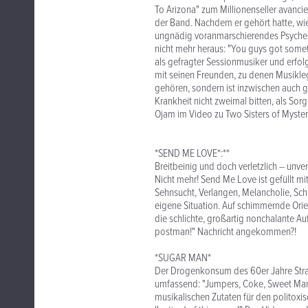
To Arizona" zum Millionenseller avancie
der Band. Nachdem er gehört hatte, wie
ungnädig voranmarschierendes Psyche
nicht mehr heraus: "You guys got somet
als gefragter Sessionmusiker und erfol
mit seinen Freunden, zu denen Musikleg
gehören, sondern ist inzwischen auch gew
Krankheit nicht zweimal bitten, als Sor
Ojam im Video zu Two Sisters of Mystery
*SEND ME LOVE*:**
Breitbeinig und doch verletzlich -- unver
Nicht mehr! Send Me Love ist gefüllt mi
Sehnsucht, Verlangen, Melancholie, Sc
eigene Situation. Auf schimmernde Ori
die schlichte, großartig nonchalante Auff
postman!" Nachricht angekommen?!
*SUGAR MAN*
Der Drogenkonsum des 60er Jahre Str
umfassend: "Jumpers, Coke, Sweet Mary 
musikalischen Zutaten für den politoxi