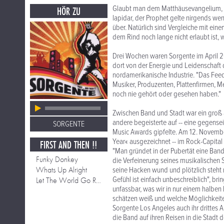
Glaubt man dem Matthäusevangelium, s
HÖR ZU
lapidar, der Prophet gelte nirgends we
über. Natürlich sind Vergleiche mit eine
dem Rind noch lange nicht erlaubt ist, w
Drei Wochen waren Sorgente im April 2
dort von der Energie und Leidenschaft
nordamerikanische Industrie. "Das Fee
Musiker, Produzenten, Plattenfirmen, M
noch nie gehört oder gesehen haben."
Zwischen Band und Stadt war ein groß 
andere begeisterte auf -- eine gegensei
SORGENTE
Music Awards gipfelte. Am 12. November
Year« ausgezeichnet -- im Rock-Capital 
FIRST AND THEN !!
"Man gründet in der Pubertät eine Ban
Funky Donkey
die Verfeinerung seines musikalischen S
Whats Up Alright
seine Hacken wund und plötzlich steht 
Gefühl ist einfach unbeschreiblich", bri
Let The World Go Round
unfassbar, was wir in nur einem halben 
schätzen weiß und welche Möglichkeite
Sorgente Los Angeles auch ihr drittes Al
die Band auf ihren Reisen in die Stadt d