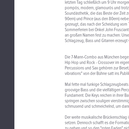
letzten Tag schließlich um 9 Uhr morg
pompös, modern, glamourös und trotzde
Soundästhetik, die das Beste der Zeit z
90ern) und Prince (aus den 80ern) neb
gezeugt, das nach der Scheidung vom 
Sommerferien bei Onkel John Frusciant
an großen Namen fest zu machen. Unvor
Schlagzeug, Bass und Gitarren erzeugt
Die 7-Mann-Combo aus München begeist
Hip Hop und Rock - Crossover im eigent
Percussions und Sax gehören zur Bes
vibrations" von der Bühne satt ins Publ
Mal fette mal funkige Schlagzeugbeats 
groovige Bass und die vielfältigen Pe
Fundament. Die Keys reichen in ihrer B
springen zwischen souligen vierstimm
schmusend und schmeichelnd, um dann 
Der weite musikalische Brückenschlag i
setzen. Dennoch schafft es die Formatio
zu geben und so den "roten Faden" nicht