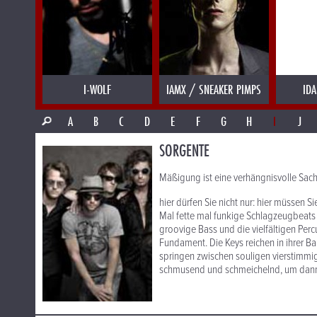
I-WOLF
IAMX / SNEAKER PIMPS
IDA
A
B
C
D
E
F
G
H
I
J
SORGENTE
Mäßigung ist eine verhängnisvolle Sache.
hier dürfen Sie nicht nur: hier müssen Si
Mal fette mal funkige Schlagzeugbeats 
groovige Bass und die vielfältigen Pe
Fundament. Die Keys reichen in ihrer B
springen zwischen souligen vierstimm
schmusend und schmeichelnd, um dann 