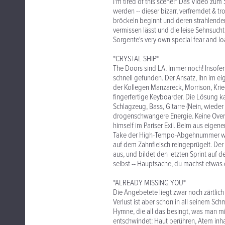
I'm tired of this scene!" Das Video zu
werden -- dieser bizarr, verfremdet & t
bröckeln beginnt und deren strahlender
vermissen lässt und die leise Sehnsucht
Sorgente's very own special fear and loa
*CRYSTAL SHIP*
The Doors sind LA. Immer noch! Insofer
schnell gefunden. Der Ansatz, ihn im e
der Kollegen Manzareck, Morrison, Krie
fingerfertige Keyboarder. Die Lösung ka
Schlagzeug, Bass, Gitarre (Nein, wieder 
drogenschwangere Energie. Keine Overdub
himself im Pariser Exil. Beim aus eig
Take der High-Tempo-Abgehnummer wu
auf dem Zahnfleisch reingeprügelt. De
aus, und bildet den letzten Sprint auf 
selbst -- Hauptsache, du machst etwas 
*ALREADY MISSING YOU*
Die Angebetete liegt zwar noch zärtli
Verlust ist aber schon in all seinem Sc
Hymne, die all das besingt, was man mi
entschwindet: Haut berühren, Atem inhal