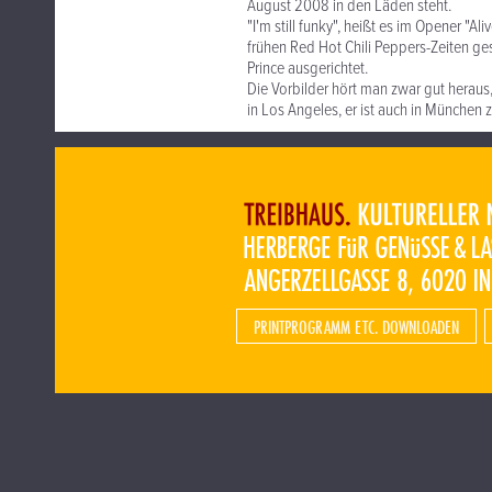
August 2008 in den Läden steht.
"I'm still funky", heißt es im Opener "Al
frühen Red Hot Chili Peppers-Zeiten g
Prince ausgerichtet.
Die Vorbilder hört man zwar gut heraus,
in Los Angeles, er ist auch in München 
PRINTPROGRAMM ETC. DOWNLOADEN