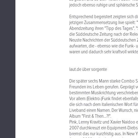
jedoch ebenso ruhige und sphärische So
Entsprechend begeistert zeigten sich d
jetzigen Zusammensetzung live spielt: "H
Abendzeitung ihren "Tipp des Tages". 
die Süddeutsche Zeitung nach der Rel
Neuste Nachrichten der Süddeutschen 
aufwarten, die - ebenso wie die Funk- 
waren und dadurch sehr kraftvoll wirkte
laut.de über sorgente
Die später sechs Mann starke Combo So
Freunden ins Leben gerufen. Geprägt v
bestimmten Musikrichtung verschrieben
Vor allem (Elektro-)Funk findet ebenf
die sich nach dem italienischen Wort f
Liveband einen Namen. Der Wunsch, ni
Album "First & Then...?!".
Pink, Lenny Kravitz und Xavier Naidoo e
2007 durchkreuzt ein Equipment-Diebsta
bremst das nur kurzfristig aus. In New