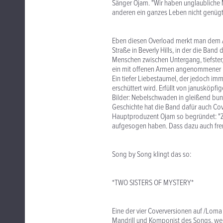
Sänger Ojam. "Wir haben unglaubliche 
anderen ein ganzes Leben nicht genügt
Eben diesen Overload merkt man dem A
Straße in Beverly Hills, in der die Band
Menschen zwischen Untergang, tiefster
ein mit offenen Armen angenommener D
Ein tiefer Liebestaumel, der jedoch im
erschüttert wird. Erfüllt von janusköp
Bilder: Nebelschwaden in gleißend bunt
Geschichte hat die Band dafür auch Cov
Hauptproduzent Ojam so begründet: "Zie
aufgesogen haben. Dass dazu auch fremd
Song by Song klingt das so:
*TWO SISTERS OF MYSTERY*
Eine der vier Coverversionen auf /Loma
Mandrill und Komponist des Songs, wel