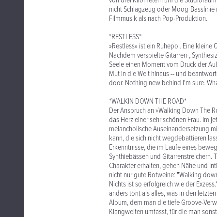
von drei Kilometern um die Studioräum
nicht Schlagzeug oder Moog-Basslinie is
Filmmusik als nach Pop-Produktion.
*RESTLESS*
»Restless« ist ein Ruhepol. Eine klein
Nachdem verspielte Gitarren-, Synthes
Seele einen Moment vom Druck der Auße
Mut in die Welt hinaus -- und beantwort
door. Nothing new behind I'm sure. Wha
*WALKIN DOWN THE ROAD*
Der Anspruch an »Walking Down The Roa
das Herz einer sehr schönen Frau. Im je
melancholische Auseinandersetzung mit
kann, die sich nicht wegdebattieren las
Erkenntnisse, die im Laufe eines bewe
Synthiebässen und Gitarrenstreichern. T
Charakter erhalten, gehen Nähe und Inti
nicht nur gute Rotweine: "Walking down
Nichts ist so erfolgreich wie der Exze
anders tönt als alles, was in den letzt
Album, dem man die tiefe Groove-Verwu
Klangwelten umfasst, für die man sons