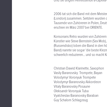
Und sie singen! Hinreissende a-capella-
2006 tat sich die Band mit dem Meister
(London) zusammen. Seitdem wurden di
Tausende von Zuhöreren in Polen, Deuts
erschien im März 2007 bei ORIENTE.
Konsonans Retro wurden von Zuhörern 
Künstler wie Steve Bernstein (Sex Mob)
(Russendisko) loben die Band in den 
Band) nannte sie sogar ‘die beste Klezm
schwerlich reduzieren... und so macht K
Christian Dawid Klarinette, Saxophon
Vasily Baranovsky Trompete, Bayan
Volodymyr Voronyuk Trompete
Volodymyr Baranovsky Akkordeon
Vitaly Baranovsky Posaune
Oleksandr Voronyuk Tuba
Vyatcheslav Baranovsky Baraban
Guy Schalom Schlagzeug