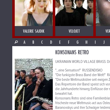
VALERIE SAJDIK
VELOJET
VE
A
B
C
D
E
F
G
H
I
J
KONSONANS RETRO
UKRAINIAN WORLD VILLAGE BRASS: Die 
"...eine Sensation!" RUSSENDISKO
"Die funkigste Brass Band der Welt!"
"Die beste Weltmusikidee seit ewigen
Das Repertoire der Band speist sich vo
die Jahrhunderte hinweg Einflüsse de
bewahrt hat.
Konsonans Retro sind eine Familienblas
frischeste neue Weltmusic-act aus Osteu
Baranovskys und ihre Schwäger leidensc