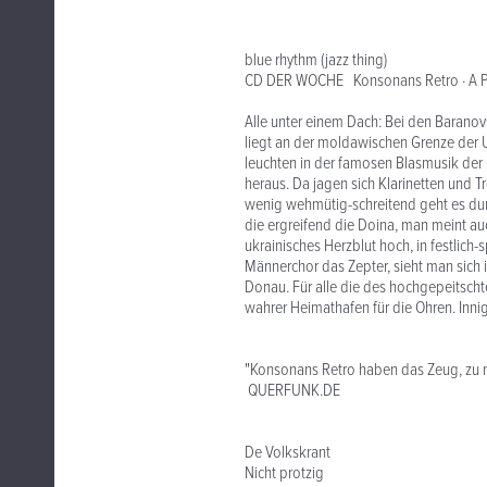
blue rhythm (jazz thing)
CD DER WOCHE Konsonans Retro · A Po
Alle unter einem Dach: Bei den Baranovs
liegt an der moldawischen Grenze der U
leuchten in der famosen Blasmusik der
heraus. Da jagen sich Klarinetten und 
wenig wehmütig-schreitend geht es dur
die ergreifend die Doina, man meint au
ukrainisches Herzblut hoch, in festlich
Männerchor das Zepter, sieht man sich 
Donau. Für alle die des hochgepeitscht
wahrer Heimathafen für die Ohren. Inn
"Konsonans Retro haben das Zeug, zu n
QUERFUNK.DE
De Volkskrant
Nicht protzig