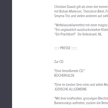
Christian Dawid gilt als einer der beme
mit Boban Markovic, Theodore Bikel, F
Smyrna Trio und vielen anderen auf za
“Weltklasseklarinettist mit einer magis
“Ein unglaublich ausdrucksstarker Klar
“Ein Prachtkerl!” De Volkskrant, NL
::::::: PRESSE ::::::::
Zur CD
"Eine hinreißende CD."
BÜCHERGILDE
"Eine im besten Sinn rohe und wilde M
JÜDISCHE ALLGEMEINE
"Mit ihrer kraftvollen, groovigen Blec
Baranovskys auftreten, zucken die Bei