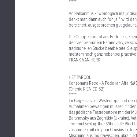
*****
An Balkanmusik, womöglich mit jiddisch
denkt man dann auch "oh ja!", wird dan
bereichert, ausgesprochen gut gelaunt.
Die Gruppe kommt aus Podolien, einem 
den vier Gebrüdern Baranovsky, verschw
traditionellen Stücke bearbeitete. Sie 
meistern noch ganz nebenbei prachtvo
FRANK VAN HERK
HET PAROOL
Konsonans Retro - A Podolian Affair&#
(Oriente RIEN CD 62)
*****
Im Gegensatz zu Westeuropa und den US
Aufnahmen bewältigen müssen, finden s
das jiddische Festrepertoire mit der Mut
Baranovsky aus Zagnitkiv (Ukraine). Vat
Trommel schlug. Ihre Söhne, die Blechbl
zusammen mit ein paar Cousins in der Fo
Mischung aus moldawischen, ukrainisc