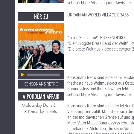
sehnsüchtige Mischung moldawischer, uk
UKRAINIAN WORLD VILLAGE BRASS
HÖR ZU
"...eine Sensation!" RUSSENDISKO
"Die funkigste Brass Band der Welt!"
"Die beste Weltmusikidee seit ewigen
Konsonans Retro sind eine Familienblas
frischeste neue Weltmusic-act aus Osteu
KONSONANS RETRO
Baranovskys und ihre Schwäger leidensc
sehnsüchtige Mischung moldawischer, uk
A PODOLIAN AFFAIR
Moldavskiy Dans & Sirba
Konsonans Retro sind eine der letzten 
18 Khasitsky Tanets & Horo
Volksgruppen zählt. Man stelle sich di
an der moldawischen Grenze auf und sp
Meer. Vater Moise Baranovskys lebensla
unbekannter Melodien, die seine Söhne 