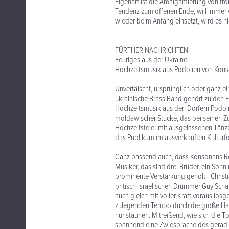
Eigenart ist die Amalgamierung von frö
Tendenz zum offenen Ende, will immer w
wieder beim Anfang einsetzt, wird es 
FÜRTHER NACHRICHTEN
Feuriges aus der Ukraine
Hochzeitsmusik aus Podolien von Kons
Unverfälscht, ursprünglich oder ganz e
ukrainische Brass Band gehört zu den E
Hochzeitsmusik aus den Dörfern Podolien
moldawischer Stücke, das bei seinen Zuh
Hochzeitsfeier mit ausgelassenen Tänze
das Publikum im ausverkauften Kulturfor
Ganz passend auch, dass Konsonans Retr
Musiker, das sind drei Brüder, ein Sohn
prominente Verstärkung geholt - Christ
britisch-israelischen Drummer Guy Sch
auch gleich mit voller Kraft voraus lo
zulegenden Tempo durch die große Hall
nur staunen. Mitreißend, wie sich die 
spannend eine Zwiesprache des geradlin