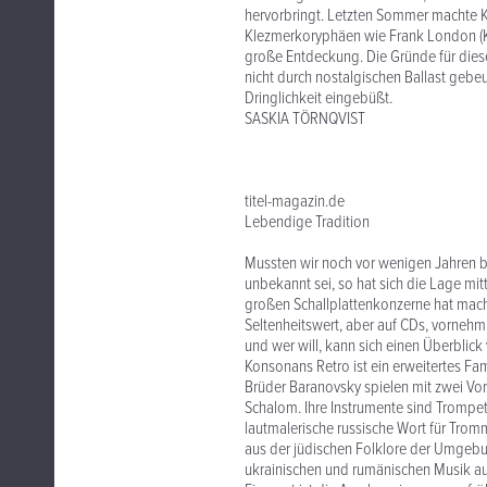
hervorbringt. Letzten Sommer machte Ko
Klezmerkoryphäen wie Frank London (Kle
große Entdeckung. Die Gründe für dies
nicht durch nostalgischen Ballast gebeug
Dringlichkeit eingebüßt.
SASKIA TÖRNQVIST
titel-magazin.de
Lebendige Tradition
Mussten wir noch vor wenigen Jahren b
unbekannt sei, so hat sich die Lage mit
großen Schallplattenkonzerne hat mache
Seltenheitswert, aber auf CDs, vornehml
und wer will, kann sich einen Überblick 
Konsonans Retro ist ein erweitertes F
Brüder Baranovsky spielen mit zwei Vo
Schalom. Ihre Instrumente sind Trompe
lautmalerische russische Wort für Trom
aus der jüdischen Folklore der Umgebun
ukrainischen und rumänischen Musik au