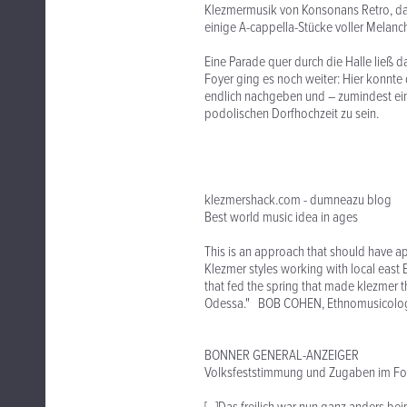
Klezmermusik von Konsonans Retro, das 
einige A-cappella-Stücke voller Melanch
Eine Parade quer durch die Halle ließ
Foyer ging es noch weiter: Hier konnt
endlich nachgeben und – zumindest ein 
podolischen Dorfhochzeit zu sein.
klezmershack.com - dumneazu blog
Best world music idea in ages
This is an approach that should have
Klezmer styles working with local east 
that fed the spring that made klezmer 
Odessa." BOB COHEN, Ethnomusicologi
BONNER GENERAL-ANZEIGER
Volksfeststimmung und Zugaben im Fo