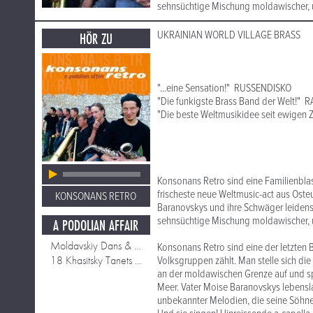
sehnsüchtige Mischung moldawischer, uk
UKRAINIAN WORLD VILLAGE BRASS
HÖR ZU
"...eine Sensation!" RUSSENDISKO
"Die funkigste Brass Band der Welt!"
"Die beste Weltmusikidee seit ewigen
Konsonans Retro sind eine Familienblas
frischeste neue Weltmusic-act aus Osteu
KONSONANS RETRO
Baranovskys und ihre Schwäger leidensc
sehnsüchtige Mischung moldawischer, uk
A PODOLIAN AFFAIR
Moldavskiy Dans & Sirba
Konsonans Retro sind eine der letzten 
18 Khasitsky Tanets & Horo
Volksgruppen zählt. Man stelle sich di
an der moldawischen Grenze auf und sp
Meer. Vater Moise Baranovskys lebensla
unbekannter Melodien, die seine Söhne 