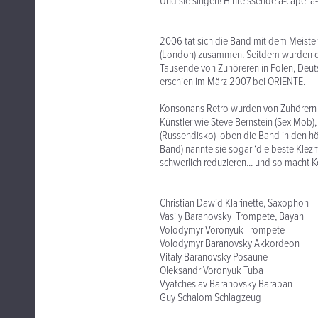
Und sie singen! Hinreissende a-capella-
2006 tat sich die Band mit dem Meister
(London) zusammen. Seitdem wurden di
Tausende von Zuhöreren in Polen, Deuts
erschien im März 2007 bei ORIENTE.
Konsonans Retro wurden von Zuhörern 
Künstler wie Steve Bernstein (Sex Mob)
(Russendisko) loben die Band in den 
Band) nannte sie sogar ‘die beste Klezm
schwerlich reduzieren... und so macht K
Christian Dawid Klarinette, Saxophon
Vasily Baranovsky Trompete, Bayan
Volodymyr Voronyuk Trompete
Volodymyr Baranovsky Akkordeon
Vitaly Baranovsky Posaune
Oleksandr Voronyuk Tuba
Vyatcheslav Baranovsky Baraban
Guy Schalom Schlagzeug