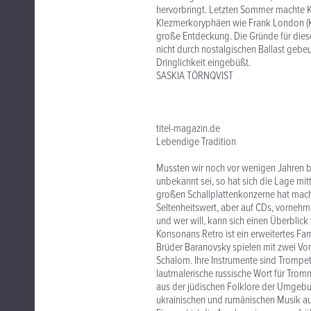
hervorbringt. Letzten Sommer machte Ko
Klezmerkoryphäen wie Frank London (Kle
große Entdeckung. Die Gründe für dies
nicht durch nostalgischen Ballast gebeug
Dringlichkeit eingebüßt.
SASKIA TÖRNQVIST
titel-magazin.de
Lebendige Tradition
Mussten wir noch vor wenigen Jahren b
unbekannt sei, so hat sich die Lage mit
großen Schallplattenkonzerne hat mache
Seltenheitswert, aber auf CDs, vornehml
und wer will, kann sich einen Überblick 
Konsonans Retro ist ein erweitertes F
Brüder Baranovsky spielen mit zwei Vo
Schalom. Ihre Instrumente sind Trompe
lautmalerische russische Wort für Trom
aus der jüdischen Folklore der Umgebun
ukrainischen und rumänischen Musik au