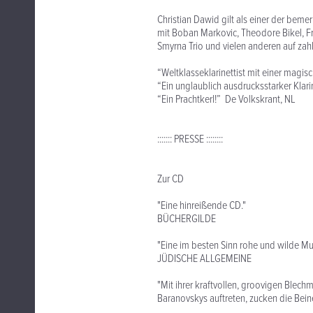
Christian Dawid gilt als einer der beme
mit Boban Markovic, Theodore Bikel, F
Smyrna Trio und vielen anderen auf za
“Weltklasseklarinettist mit einer magis
“Ein unglaublich ausdrucksstarker Klar
“Ein Prachtkerl!” De Volkskrant, NL
::::::: PRESSE ::::::::
Zur CD
"Eine hinreißende CD."
BÜCHERGILDE
"Eine im besten Sinn rohe und wilde M
JÜDISCHE ALLGEMEINE
"Mit ihrer kraftvollen, groovigen Blec
Baranovskys auftreten, zucken die Bei