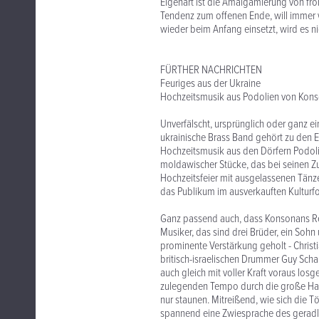
Eigenart ist die Amalgamierung von frö
Tendenz zum offenen Ende, will immer w
wieder beim Anfang einsetzt, wird es 
FÜRTHER NACHRICHTEN
Feuriges aus der Ukraine
Hochzeitsmusik aus Podolien von Kons
Unverfälscht, ursprünglich oder ganz e
ukrainische Brass Band gehört zu den E
Hochzeitsmusik aus den Dörfern Podolien
moldawischer Stücke, das bei seinen Zuh
Hochzeitsfeier mit ausgelassenen Tänze
das Publikum im ausverkauften Kulturfor
Ganz passend auch, dass Konsonans Retr
Musiker, das sind drei Brüder, ein Sohn
prominente Verstärkung geholt - Christ
britisch-israelischen Drummer Guy Sch
auch gleich mit voller Kraft voraus lo
zulegenden Tempo durch die große Hall
nur staunen. Mitreißend, wie sich die 
spannend eine Zwiesprache des geradlin