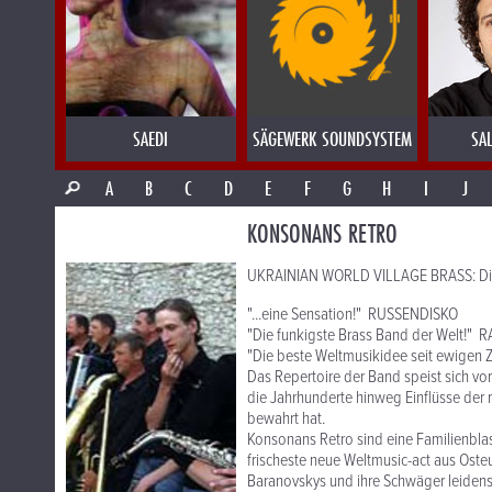
SAEDI
SÄGEWERK SOUNDSYSTEM
SA
A
B
C
D
E
F
G
H
I
J
KONSONANS RETRO
UKRAINIAN WORLD VILLAGE BRASS: Die 
"...eine Sensation!" RUSSENDISKO
"Die funkigste Brass Band der Welt!"
"Die beste Weltmusikidee seit ewigen
Das Repertoire der Band speist sich vo
die Jahrhunderte hinweg Einflüsse de
bewahrt hat.
Konsonans Retro sind eine Familienblas
frischeste neue Weltmusic-act aus Osteu
Baranovskys und ihre Schwäger leidensc