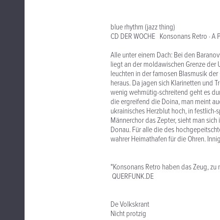
blue rhythm (jazz thing)
CD DER WOCHE Konsonans Retro · A Po
Alle unter einem Dach: Bei den Baranovs
liegt an der moldawischen Grenze der U
leuchten in der famosen Blasmusik der
heraus. Da jagen sich Klarinetten und 
wenig wehmütig-schreitend geht es dur
die ergreifend die Doina, man meint au
ukrainisches Herzblut hoch, in festlich
Männerchor das Zepter, sieht man sich 
Donau. Für alle die des hochgepeitscht
wahrer Heimathafen für die Ohren. Inn
"Konsonans Retro haben das Zeug, zu n
QUERFUNK.DE
De Volkskrant
Nicht protzig