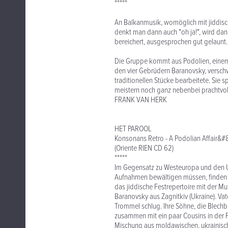
*****
An Balkanmusik, womöglich mit jiddisch
denkt man dann auch "oh ja!", wird dan
bereichert, ausgesprochen gut gelaunt.
Die Gruppe kommt aus Podolien, einem 
den vier Gebrüdern Baranovsky, verschw
traditionellen Stücke bearbeitete. Sie 
meistern noch ganz nebenbei prachtvo
FRANK VAN HERK
HET PAROOL
Konsonans Retro - A Podolian Affair&#
(Oriente RIEN CD 62)
*****
Im Gegensatz zu Westeuropa und den US
Aufnahmen bewältigen müssen, finden s
das jiddische Festrepertoire mit der Mut
Baranovsky aus Zagnitkiv (Ukraine). Vat
Trommel schlug. Ihre Söhne, die Blechbl
zusammen mit ein paar Cousins in der Fo
Mischung aus moldawischen, ukrainisc