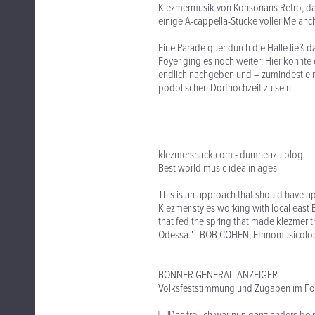
Klezmermusik von Konsonans Retro, das 
einige A-cappella-Stücke voller Melanch
Eine Parade quer durch die Halle ließ
Foyer ging es noch weiter: Hier konnt
endlich nachgeben und – zumindest ein 
podolischen Dorfhochzeit zu sein.
klezmershack.com - dumneazu blog
Best world music idea in ages
This is an approach that should have
Klezmer styles working with local east 
that fed the spring that made klezmer 
Odessa." BOB COHEN, Ethnomusicologi
BONNER GENERAL-ANZEIGER
Volksfeststimmung und Zugaben im Fo