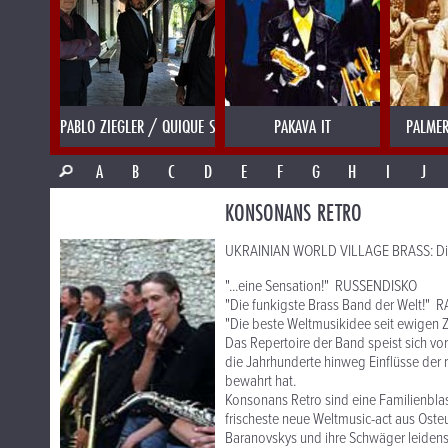
PABLO ZIEGLER / QUIQUE SINESI
PAKAVA IT
PALMER
A
B
C
D
E
F
G
H
I
J
KONSONANS RETRO
UKRAINIAN WORLD VILLAGE BRASS: Die 
"...eine Sensation!" RUSSENDISKO
"Die funkigste Brass Band der Welt!"
"Die beste Weltmusikidee seit ewigen
Das Repertoire der Band speist sich vo
die Jahrhunderte hinweg Einflüsse de
bewahrt hat.
Konsonans Retro sind eine Familienblas
frischeste neue Weltmusic-act aus Osteu
Baranovskys und ihre Schwäger leidensc