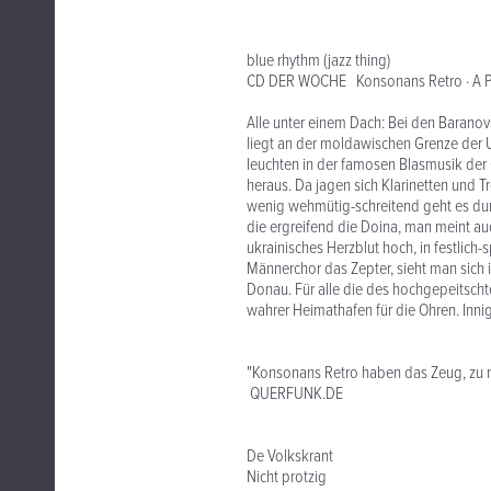
blue rhythm (jazz thing)
CD DER WOCHE Konsonans Retro · A Po
Alle unter einem Dach: Bei den Baranovs
liegt an der moldawischen Grenze der U
leuchten in der famosen Blasmusik der
heraus. Da jagen sich Klarinetten und 
wenig wehmütig-schreitend geht es dur
die ergreifend die Doina, man meint au
ukrainisches Herzblut hoch, in festlich
Männerchor das Zepter, sieht man sich 
Donau. Für alle die des hochgepeitscht
wahrer Heimathafen für die Ohren. Inn
"Konsonans Retro haben das Zeug, zu n
QUERFUNK.DE
De Volkskrant
Nicht protzig