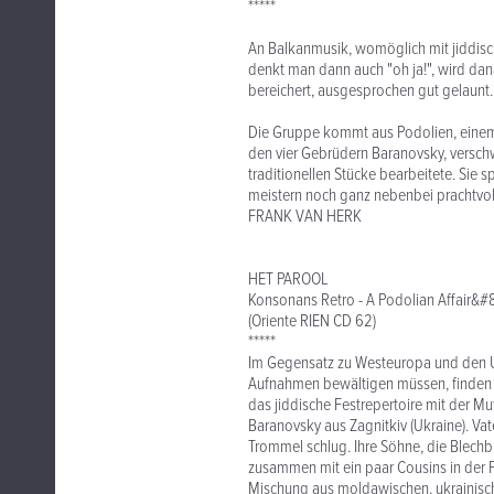
*****
An Balkanmusik, womöglich mit jiddisch
denkt man dann auch "oh ja!", wird dan
bereichert, ausgesprochen gut gelaunt.
Die Gruppe kommt aus Podolien, einem 
den vier Gebrüdern Baranovsky, verschw
traditionellen Stücke bearbeitete. Sie 
meistern noch ganz nebenbei prachtvo
FRANK VAN HERK
HET PAROOL
Konsonans Retro - A Podolian Affair&#
(Oriente RIEN CD 62)
*****
Im Gegensatz zu Westeuropa und den US
Aufnahmen bewältigen müssen, finden s
das jiddische Festrepertoire mit der Mut
Baranovsky aus Zagnitkiv (Ukraine). Vat
Trommel schlug. Ihre Söhne, die Blechbl
zusammen mit ein paar Cousins in der Fo
Mischung aus moldawischen, ukrainisc