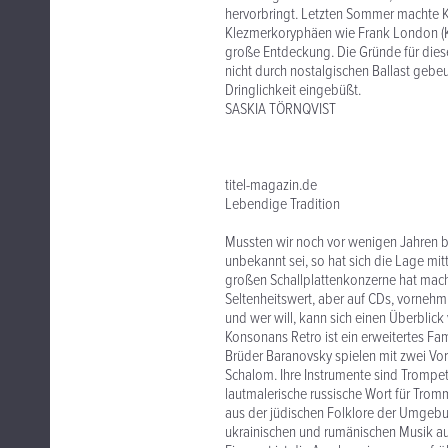
hervorbringt. Letzten Sommer machte Ko
Klezmerkoryphäen wie Frank London (Kle
große Entdeckung. Die Gründe für dies
nicht durch nostalgischen Ballast gebeug
Dringlichkeit eingebüßt.
SASKIA TÖRNQVIST
titel-magazin.de
Lebendige Tradition
Mussten wir noch vor wenigen Jahren b
unbekannt sei, so hat sich die Lage mit
großen Schallplattenkonzerne hat mache
Seltenheitswert, aber auf CDs, vornehml
und wer will, kann sich einen Überblick 
Konsonans Retro ist ein erweitertes F
Brüder Baranovsky spielen mit zwei Vo
Schalom. Ihre Instrumente sind Trompe
lautmalerische russische Wort für Trom
aus der jüdischen Folklore der Umgebun
ukrainischen und rumänischen Musik au