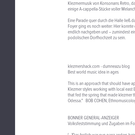
Klezmermusik von Konsonans Retro, das 
einige A-cappella-Stücke voller Melanch
Eine Parade quer durch die Halle ließ
Foyer ging es noch weiter: Hier konnt
endlich nachgeben und – zumindest ein 
podolischen Dorfhochzeit zu sein.
klezmershack.com - dumneazu blog
Best world music idea in ages
This is an approach that should have
Klezmer styles working with local east 
that fed the spring that made klezmer 
Odessa." BOB COHEN, Ethnomusicologi
BONNER GENERAL-ANZEIGER
Volksfeststimmung und Zugaben im Fo