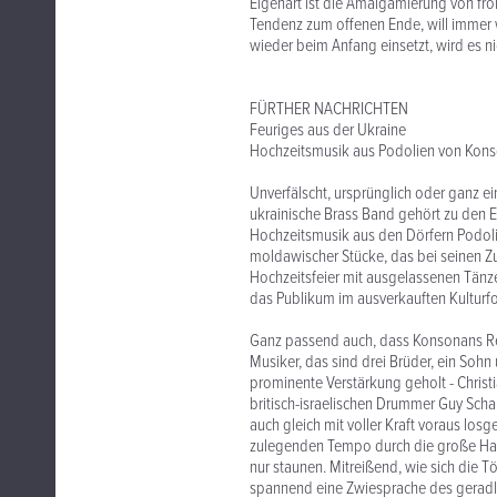
Eigenart ist die Amalgamierung von frö
Tendenz zum offenen Ende, will immer w
wieder beim Anfang einsetzt, wird es 
FÜRTHER NACHRICHTEN
Feuriges aus der Ukraine
Hochzeitsmusik aus Podolien von Kons
Unverfälscht, ursprünglich oder ganz e
ukrainische Brass Band gehört zu den E
Hochzeitsmusik aus den Dörfern Podolien
moldawischer Stücke, das bei seinen Zuh
Hochzeitsfeier mit ausgelassenen Tänze
das Publikum im ausverkauften Kulturfor
Ganz passend auch, dass Konsonans Retr
Musiker, das sind drei Brüder, ein Sohn
prominente Verstärkung geholt - Christ
britisch-israelischen Drummer Guy Sch
auch gleich mit voller Kraft voraus lo
zulegenden Tempo durch die große Hall
nur staunen. Mitreißend, wie sich die 
spannend eine Zwiesprache des geradlin