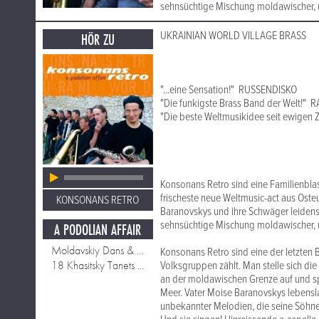
sehnsüchtige Mischung moldawischer, uk
UKRAINIAN WORLD VILLAGE BRASS
HÖR ZU
"...eine Sensation!" RUSSENDISKO
"Die funkigste Brass Band der Welt!"
"Die beste Weltmusikidee seit ewigen
Konsonans Retro sind eine Familienblas
frischeste neue Weltmusic-act aus Osteu
KONSONANS RETRO
Baranovskys und ihre Schwäger leidensc
sehnsüchtige Mischung moldawischer, uk
A PODOLIAN AFFAIR
Moldavskiy Dans & Sirba
Konsonans Retro sind eine der letzten 
18 Khasitsky Tanets & Horo
Volksgruppen zählt. Man stelle sich di
an der moldawischen Grenze auf und sp
Meer. Vater Moise Baranovskys lebensla
unbekannter Melodien, die seine Söhne 