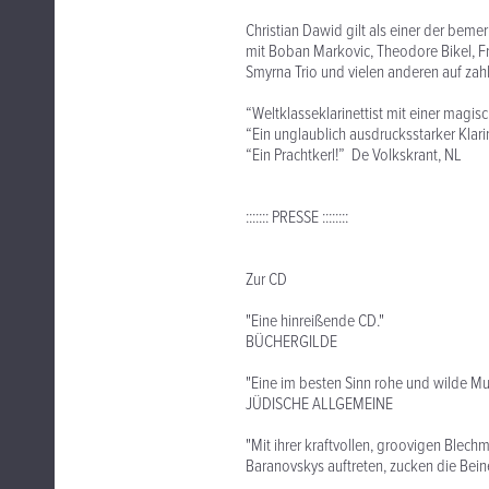
Christian Dawid gilt als einer der beme
mit Boban Markovic, Theodore Bikel, F
Smyrna Trio und vielen anderen auf za
“Weltklasseklarinettist mit einer magis
“Ein unglaublich ausdrucksstarker Klar
“Ein Prachtkerl!” De Volkskrant, NL
::::::: PRESSE ::::::::
Zur CD
"Eine hinreißende CD."
BÜCHERGILDE
"Eine im besten Sinn rohe und wilde M
JÜDISCHE ALLGEMEINE
"Mit ihrer kraftvollen, groovigen Blec
Baranovskys auftreten, zucken die Bei