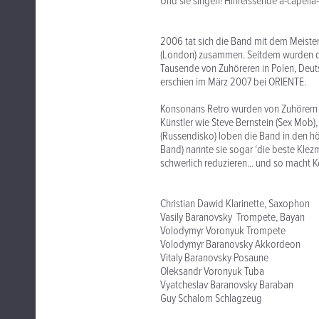
Und sie singen! Hinreissende a-capella-
2006 tat sich die Band mit dem Meister
(London) zusammen. Seitdem wurden di
Tausende von Zuhöreren in Polen, Deuts
erschien im März 2007 bei ORIENTE.
Konsonans Retro wurden von Zuhörern 
Künstler wie Steve Bernstein (Sex Mob)
(Russendisko) loben die Band in den 
Band) nannte sie sogar ‘die beste Klezm
schwerlich reduzieren... und so macht K
Christian Dawid Klarinette, Saxophon
Vasily Baranovsky Trompete, Bayan
Volodymyr Voronyuk Trompete
Volodymyr Baranovsky Akkordeon
Vitaly Baranovsky Posaune
Oleksandr Voronyuk Tuba
Vyatcheslav Baranovsky Baraban
Guy Schalom Schlagzeug