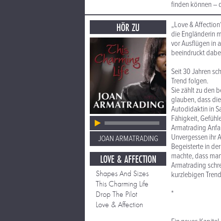
finden können – 
„Love & Affection“
HÖR ZU
die Engländerin m
vor Ausflügen in 
beeindruckt dabei
Seit 30 Jahren sc
Trend folgen.
Sie zählt zu den
glauben, dass die
Autodidaktin in S
Fähigkeit, Gefühl
Armatrading Anfa
Unvergessen ihr A
JOAN ARMATRADING
Begeisterte in de
machte, dass man
LOVE & AFFECTION
Armatrading schre
Shapes And Sizes
kurzlebigen Trend
This Charming Life
*
Drop The Pilot
Love & Affection