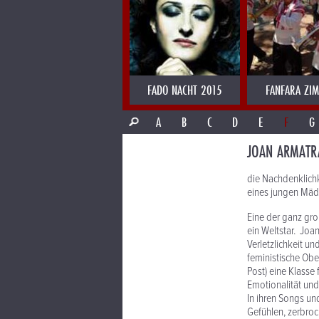
FADO NACHT 2015
FANFARA ZI
A
B
C
D
E
F
G
JOAN ARMATR
die Nachdenklichk
eines jungen Mäd
Eine der ganz gro
ein Weltstar. Joa
Verletzlichkeit u
feministische Obe
Post) eine Klasse 
Emotionalität und
In ihren Songs un
Gefühlen, zerbro