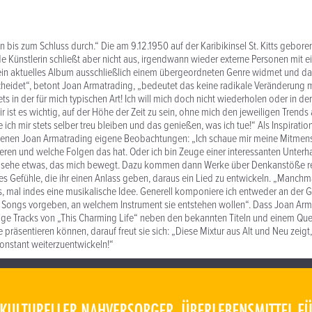
n bis zum Schluss durch.“ Die am 9.12.1950 auf der Karibikinsel St. Kitts gebor
e Künstlerin schließt aber nicht aus, irgendwann wieder externe Personen mit e
ein aktuelles Album ausschließlich einem übergeordneten Genre widmet und da
cheidet“, betont Joan Armatrading, „bedeutet das keine radikale Veränderung 
ets in der für mich typischen Art! Ich will mich doch nicht wiederholen oder in d
r ist es wichtig, auf der Höhe der Zeit zu sein, ohne mich den jeweiligen Trends
 ich mir stets selber treu bleiben und das genießen, was ich tue!“ Als Inspiration
enen Joan Armatrading eigene Beobachtungen: „Ich schaue mir meine Mitmens
eren und welche Folgen das hat. Oder ich bin Zeuge einer interessanten Unterh
sehe etwas, das mich bewegt. Dazu kommen dann Werke über Denkanstöße rei
d es Gefühle, die ihr einen Anlass geben, daraus ein Lied zu entwickeln. „Manch
es, mal indes eine musikalische Idee. Generell komponiere ich entweder an der 
e Songs vorgeben, an welchem Instrument sie entstehen wollen“. Dass Joan Ar
ige Tracks von „This Charming Life“ neben den bekannten Titeln und einem Quer
e präsentieren können, darauf freut sie sich: „Diese Mixtur aus Alt und Neu zeigt
 konstant weiterzuentwickeln!“