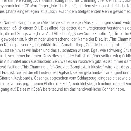
 ihrer Karriere schlägt Joan Armatrading mit „This Charming Life“ dem 17. Studio
y-nominierter CD-Vorgänger „Into The Blues“, mit dem sie als erste britische Kün
ues-Charts eingestiegen ist, ausschließlich dem titelgebenden Genre gewidmet, so
n Name bislang für einen Mix der verschiedensten Musikrichtungen stand, wid
usschließlich einem Stil. Dies allerdings getreu dem ureigensten Verständnis d
in, die mit Songs wie „Love And Affection“, „Show Some Emotion“, „Drop The P
geworden ist. Nicht minder überraschend: der Name der Disc. Ist „This Charmin
er Krisen passend? „Ja“, erklärt Joan Armatrading. „Gerade in solch problemat
ewusst sein, was wir haben und das zu schätzen wissen. Egal, wie schwierig Situ
och schlimmer kommen. Dass dies nicht der Fall ist, darüber sollten wir glückli
m Albumtitel auch ausdrücken: Sieh, was es an Positivem gibt; es ist immer da!“
 zwölfseitige „This Charming Life“-Booklet (Songtexte inklusive!) wird klar, das
f-Frau ist. Sie hat die elf Lieder des DigiPack selber geschrieben, arrangiert und 
 (Gitarren, Keyboards, Gesang), abgesehen vom Schlagzeug, eingespielt sowie p
en drei vorausgegangenen Platten der Fall“, berichtet sie. „Ich nehme meine D
ingang auf. Da es mir Spaß bereitet und ich das handwerkliche Können habe,