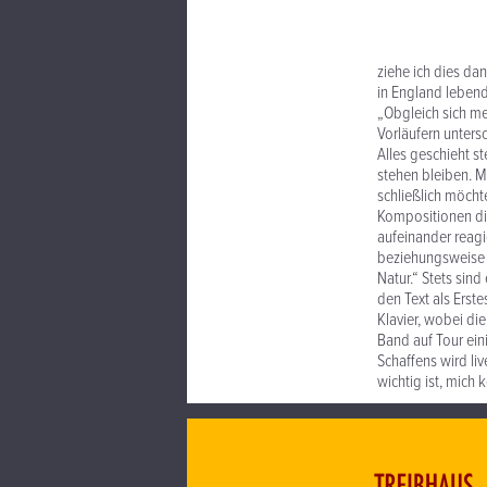
ziehe ich dies dan
in England lebend
„Obgleich sich m
Vorläufern unters
Alles geschieht st
stehen bleiben. Mi
schließlich möchte
Kompositionen di
aufeinander reagi
beziehungsweise 
Natur.“ Stets sin
den Text als Erst
Klavier, wobei di
Band auf Tour ein
Schaffens wird liv
wichtig ist, mich