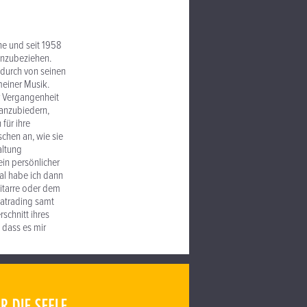
ene und seit 1958
inzubeziehen.
durch von seinen
meiner Musik.
er Vergangenheit
 anzubiedern,
 für ihre
chen an, wie sie
altung
n persönlicher
mal habe ich dann
Gitarre oder dem
matrading samt
schnitt ihres
, dass es mir