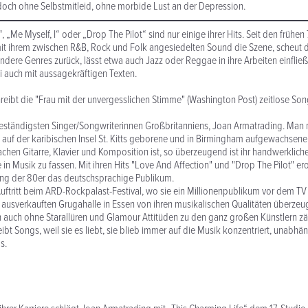
doch ohne Selbstmitleid, ohne morbide Lust an der Depression.
, „Me Myself, I“ oder „Drop The Pilot“ sind nur einige ihrer Hits. Seit den frühen
it ihrem zwischen R&B, Rock und Folk angesiedelten Sound die Szene, scheut d
andere Genres zurück, lässt etwa auch Jazz oder Reggae in ihre Arbeiten einflie
 auch mit aussagekräftigen Texten.
hreibt die "Frau mit der unvergesslichen Stimme" (Washington Post) zeitlose So
 beständigsten Singer/Songwriterinnen Großbritanniens, Joan Armatrading. Ma
 auf der karibischen Insel St. Kitts geborene und in Birmingham aufgewachsene
achen Gitarre, Klavier und Komposition ist, so überzeugend ist ihr handwerklic
e in Musik zu fassen. Mit ihren Hits "Love And Affection" und "Drop The Pilot" e
ng der 80er das deutschsprachige Publikum.
uftritt beim ARD-Rockpalast-Festival, wo sie ein Millionenpublikum vor dem T
r ausverkauften Grugahalle in Essen von ihren musikalischen Qualitäten überzeu
 auch ohne Starallüren und Glamour Attitüden zu den ganz großen Künstlern zä
ibt Songs, weil sie es liebt, sie blieb immer auf die Musik konzentriert, unabhä
s.