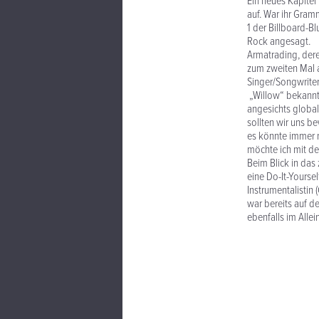
Ein neues Kapitel
auf. War ihr Gramm
1 der Billboard-Bl
Rock angesagt.
Armatrading, dere
zum zweiten Mal a
Singer/Songwriter
„Willow“ bekannt 
angesichts global
sollten wir uns b
es könnte immer n
möchte ich mit de
Beim Blick in das
eine Do-It-Yoursel
Instrumentalistin
war bereits auf d
ebenfalls im Alle