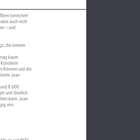
 70ern bereichert
abei auch nicht
ßen – und
ngs, die keinem
n mag kaum
 Künstlerin
hes Können und die
roberte Joan
V und 8.000
gte und deutlich
hlen kann. Joan
ngig von