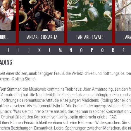
MBRUL
FANFARE CIOCARLIA
FANFARE SAVALE
FAR
H
I
J
K
L
M
N
O
P
Q
R
S
ADING
eit einer stolzen, unabhängigen Frau & die Verletzlichkeit und hoffnungslos ro
chens (Rolling Stone)
ßen Stimmen der Musikwelt kommt ins Treibhaus: Joan Armatrading, seit den f
n Armatrading hat die Nachdenklichkeit einer stolzen, unabhängigen Frau und z
nd hoffnungslos romantische Attitüde eines jungen Mädchens (Rolling Stone), o
rtöne zu setzen. Als Instrumentalistin ist "die Frau mit der unvergesslichen Sti
für sich: "Was sie mit ihrer Gitarre anstellt, das hat man in solcher Konzentration 
 Originalität seit den Konzerten von Janis Joplin nicht mehr erlebt FAZ.
d ihrer Bühnen-Persönlichkeit vereinen sich eine Reihe von Widersprüchen: Sie si
chenen Beziehungen, Einsamkeit, Leere, Spannungen zwischen Menschen, die ni