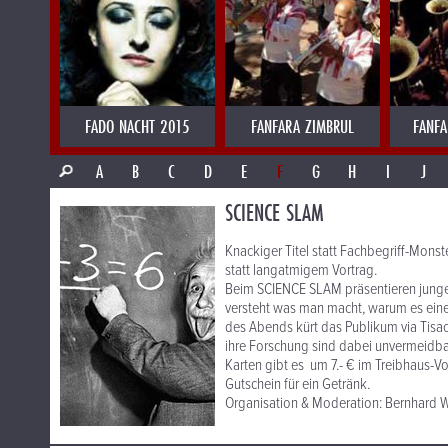
FADO NACHT 2015
FANFARA ZIMBRUL
FANFA
A
B
C
D
E
F
G
H
I
J
SCIENCE SLAM
Knackiger Titel statt Fachbegriff-Mons
statt langatmigem Vortrag.
Beim SCIENCE SLAM präsentieren junge F
versteht was man macht, warum es ein
des Abends kürt das Publikum via Tisa
ihre Forschung sind dabei unvermeidbar
Karten gibt es um 7.- € im Treibhaus-Vo
Gutschein für ein Getränk.
Organisation & Moderation: Bernhard W