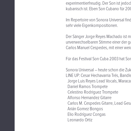
experimentierfreudig. Der Son ist jedoch
kubanisch ist. Eben Son Cubano für 20
Im Repertoire von Sonora Universal fin
sehr viele Eigenkompositionen.
Der Sänger Jorge Reyes Machado ist m
unverwechselbaren Stimme einer der ga
Carlos Manuel Cespedes, mit einer wei
Für das Festival Son Cuba 2003 hat Son
Sonora Universal – heute schon die Zu
LINE UP: Cesar Hechavarria Trés, Bandl
Jorge Luis Reyes Lead Vocals, Maraca
Daniel Ramos Trompete
Celestino Rodriguez Trompete
Alfonso Hernandez Gitarre
Carlos M. Cespedes Gitarre, Lead Ge
Arián Gomez Bongos
Elio Rodríguez Congas
Leonardo Ortiz