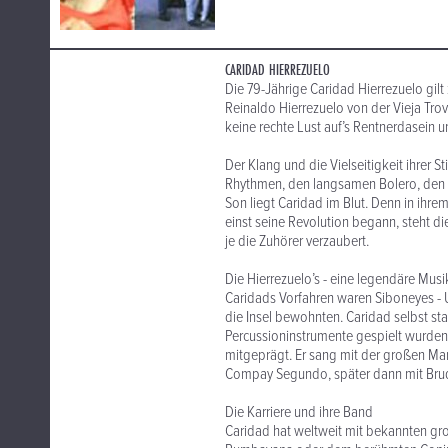
CARIDAD HIERREZUELO
Die 79-Jährige Caridad Hierrezuelo gil
Reinaldo Hierrezuelo von der Vieja Trov
keine rechte Lust auf’s Rentnerdasein un
Der Klang und die Vielseitigkeit ihrer 
Rhythmen, den langsamen Bolero, den m
Son liegt Caridad im Blut. Denn in ihre
einst seine Revolution begann, steht d
je die Zuhörer verzaubert.
Die Hierrezuelo’s - eine legendäre Musi
Caridads Vorfahren waren Siboneyes - 
die Insel bewohnten. Caridad selbst sta
Percussioninstrumente gespielt wurden.
mitgeprägt. Er sang mit der großen Ma
Compay Segundo, später dann mit Brud
Die Karriere und ihre Band
Caridad hat weltweit mit bekannten gr