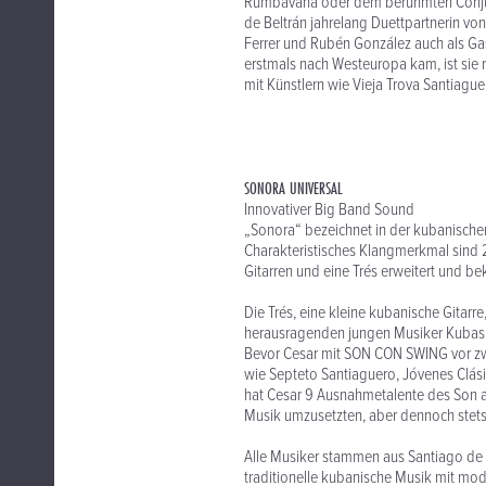
Rumbavana oder dem berühmten Conjunt
de Beltrán jahrelang Duettpartnerin vo
Ferrer und Rubén González auch als Gas
erstmals nach Westeuropa kam, ist sie 
mit Künstlern wie Vieja Trova Santiagu
SONORA UNIVERSAL
Innovativer Big Band Sound
„Sonora“ bezeichnet in der kubanischen
Charakteristisches Klangmerkmal sind 2
Gitarren und eine Trés erweitert und b
Die Trés, eine kleine kubanische Gitar
herausragenden jungen Musiker Kubas. 
Bevor Cesar mit SON CON SWING vor zw
wie Septeto Santiaguero, Jóvenes Clási
hat Cesar 9 Ausnahmetalente des Son a
Musik umzusetzten, aber dennoch stets 
Alle Musiker stammen aus Santiago de
traditionelle kubanische Musik mit mod