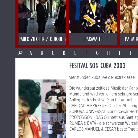
PABLO ZIEGLER / QUIQUE SINESI
PAKAVA IT
PALMER
A
B
C
D
E
F
G
H
I
J
FESTIVAL SON CUBA 2003
vier stunden kuba live der extraklasse
Die wunderbar zeitlose Musik der Karibi
Munde und wird von einem sehr große
Anliegen des Festival Son Cuba. mit
CARIDAD HIERREZUELO - dier 79-jährig
SONORA UNIVERSAL cond. Cesar Hechev
PROPOSISÓN - DAS Quintett aus Santi
RUMBA & BATÁ - die schwarzen Wurzel
CARLOS MANUEL & CESAR beste Traditi