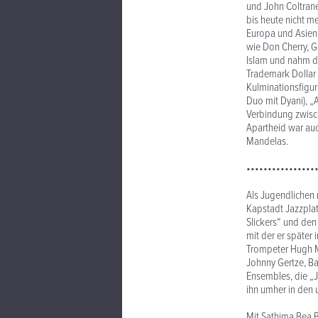
und John Coltrane 
bis heute nicht me
Europa und Asien 
wie Don Cherry, G
Islam und nahm d
Trademark Dollar 
Kulminationsfigur 
Duo mit Dyani), „
Verbindung zwisc
Apartheid war auc
Mandelas.
••••••••••••••••
Als Jugendlichen 
Kapstadt Jazzplat
Slickers“ und den
mit der er später
Trompeter Hugh M
Johnny Gertze, Ba
Ensembles, die „Ja
ihn umher in den 
Mit Sathima Bea B