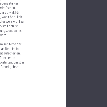
ebens stärker in
rde-Ästhetik.
ls trivial. Für
, wählt Abdullah
d er weiß wohl zu
stelligen ist.
dungszentren ins
dern.
m seit Mitte der
lah Ibrahim in
eit aufscheinen.
ufbrechende
ortarten, passt in
r Brand gehört