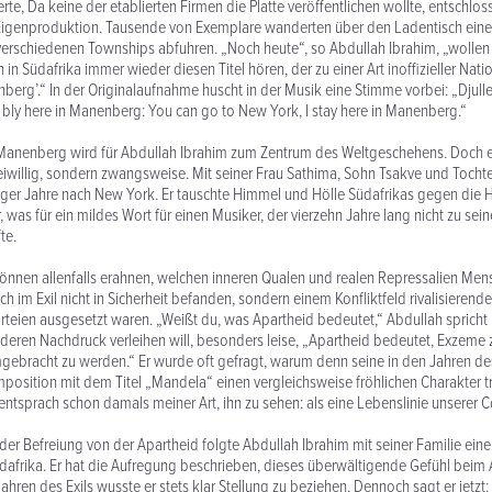
rte, Da keine der etablierten Firmen die Platte veröffentlichen wollte, entschlos
Eigenproduktion. Tausende von Exemplare wanderten über den Ladentisch einer
verschiedenen Townships abfuhren. „Noch heute“, so Abdullah Ibrahim, „wollen 
in Südafrika immer wieder diesen Titel hören, der zu einer Art inoffizieller Nat
nberg’.“ In der Originalaufnahme huscht in der Musik eine Stimme vorbei: „Djul
 bly here in Manenberg: You can go to New York, I stay here in Manenberg.“
 Manenberg wird für Abdullah Ibrahim zum Zentrum des Weltgeschehens. Doch e
freiwillig, sondern zwangsweise. Mit seiner Frau Sathima, Sohn Tsakve und Tocht
ziger Jahre nach New York. Er tauschte Himmel und Hölle Südafrikas gegen die 
er, was für ein mildes Wort für einen Musiker, der vierzehn Jahre lang nicht zu sei
te.
nnen allenfalls erahnen, welchen inneren Qualen und realen Repressalien Men
ch im Exil nicht in Sicherheit befanden, sondern einem Konfliktfeld rivalisieren
eien ausgesetzt waren. „Weißt du, was Apartheid bedeutet,“ Abdullah spricht
deren Nachdruck verleihen will, besonders leise, „Apartheid bedeutet, Exze
gebracht zu werden.“ Er wurde oft gefragt, warum denn seine in den Jahren des
osition mit dem Titel „Mandela“ einen vergleichsweise fröhlichen Charakter t
entsprach schon damals meiner Art, ihn zu sehen: als eine Lebenslinie unserer 
der Befreiung von der Apartheid folgte Abdullah Ibrahim mit seiner Familie eine
afrika. Er hat die Aufregung beschrieben, dieses überwältigende Gefühl beim 
ahren des Exils wusste er stets klar Stellung zu beziehen. Dennoch sagt er jetzt: