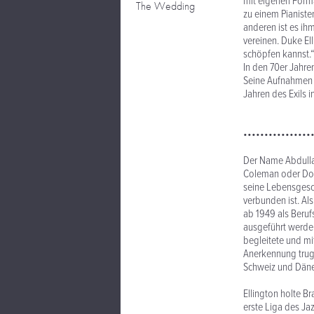
mit eigenen Forma
The Wedding
zu einem Pianist
anderen ist es ih
vereinen. Duke Ell
schöpfen kannst.
In den 70er Jahre
Seine Aufnahmen d
Jahren des Exils 
••••••••••••••••
Der Name Abdullah
Coleman oder Don 
seine Lebensgesch
verbunden ist. Al
ab 1949 als Beruf
ausgeführt werden
begleitete und mi
Anerkennung trug 
Schweiz und Däne
Ellington holte Br
erste Liga des Ja