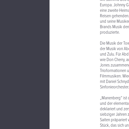
Europa. Johnny Ge
eine zweite Heimat
Reisen gehenden. 
und seine Musiker
Brands Musik derm
produzierte.
Die Musik der Tow
der Musik von Abd
und Zulu. Für Abd
wie Don Cherry, a
Jones zusammenges
Trioformationen u
Filmmusiken. Wie
mit Daniel Schnyd
Sinfonieorchester.
„Manenberg“ ist 
und der elementa
deklariert und ze
siebziger Jahren 
Saiten präparier
Stück, das sich 