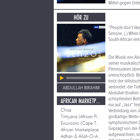
Mittel gegen Unt
HÖR ZU
“People don`t lik
Simone. (..) When 
South-African rei
Die Musik von Abd
seiner musikalisc
Filmmusiken über 
unerschöpflich. B
trotz der stilist
verbindet: die Ti
ABDULLAH IBRAHIM
Abdullah Ibrahim 
schöpfenden Beit
AFRICAN MARKETPLACE
nur auf „Jazz“ fe
Chisa
Verbindung von Ja
Tintiyana (African Piano)
großartige Weite 
symphonischem Ge
Excursions (Cape Town Flowers)
Geprägt von der A
African Marketplace
aufgewachsen, von
Adhan & Allah-O-Akbar (Good News From Africa)