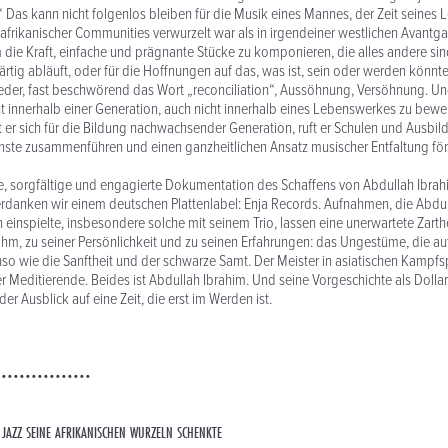
“ Das kann nicht folgenlos bleiben für die Musik eines Mannes, der Zeit seines L
afrikanischer Communities verwurzelt war als in irgendeiner westlichen Avantga
die Kraft, einfache und prägnante Stücke zu komponieren, die alles andere sind a
tig abläuft, oder für die Hoffnungen auf das, was ist, sein oder werden könnte
eder, fast beschwörend das Wort „reconciliation“, Aussöhnung, Versöhnung. Un
ht innerhalb einer Generation, auch nicht innerhalb eines Lebenswerkes zu bewerk
t er sich für die Bildung nachwachsender Generation, ruft er Schulen und Ausbil
nste zusammenführen und einen ganzheitlichen Ansatz musischer Entfaltung för
he, sorgfältige und engagierte Dokumentation des Schaffens von Abdullah Ibrahi
erdanken wir einem deutschen Plattenlabel: Enja Records. Aufnahmen, die Abdul
n einspielte, insbesondere solche mit seinem Trio, lassen eine unerwartete Zarth
ihm, zu seiner Persönlichkeit und zu seinen Erfahrungen: das Ungestüme, die a
nso wie die Sanftheit und der schwarze Samt. Der Meister in asiatischen Kampfsp
er Meditierende. Beides ist Abdullah Ibrahim. Und seine Vorgeschichte als Dolla
r Ausblick auf eine Zeit, die erst im Werden ist.
••••••••••••••••
JAZZ SEINE AFRIKANISCHEN WURZELN SCHENKTE