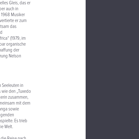
lles Gleis, das er
ber auch in
b 1968 Musiker
ertierte er zum
utsam das
nd
rica“ (1979, im
kbar organische
haffung der
hrung Nelson
 Seeleuten in
ds wie den „Tuxedo
ngerin zusammen,
Gemeinsam mit dem
anga sowie
rägenden
pielte. Es trieb
ie Welt.
 die Reise nach