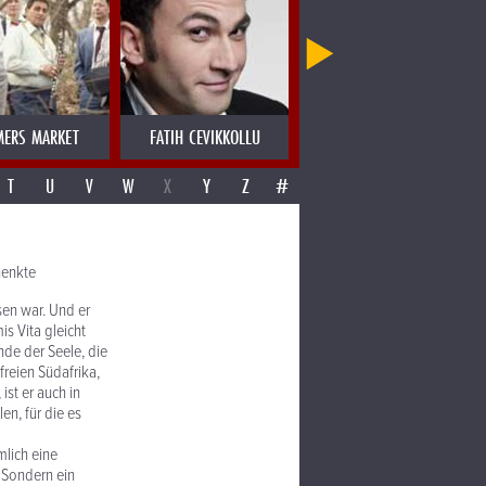
MERS MARKET
FATIH CEVIKKOLLU
FATIMA SPAR & THE FREEDOM 
T
U
V
W
X
Y
Z
#
henkte
sen war. Und er
s Vita gleicht
nde der Seele, die
freien Südafrika,
ist er auch in
en, für die es
mlich eine
 Sondern ein