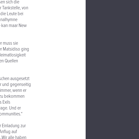
sen sich die
 Tankstelle, von
die Leute bei
ionalhymne
le kan maar New
r muss sie
er Matsidiso ging
Heimatlosigkeit
nen Quellen
schen ausgesetzt
der und gegenseitig
 immer, wenn er
me zu bekommen
 Exils
rage. Und er
Communities.“
r Einladung zur
Anflug auf
 „Wir alle haben