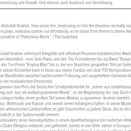
erdrückung und Gewalt. Und ebenso auch Ausdruck von Versöhnung.
e Abdullah Ibrahim, they adore him, bestowing on him the devotion normally res
he plays, melodies tumble out effortlessly, as he slides from theme to theme lik
ncarnation of Thelonious Monk.” ( The Guardian)
ullah Ibrahim verkörpert Integrität und offenbart Prozesse künstlerischen Wachs
hen Aktivitäten - vom Solo-Piano und den Trio-Formationen bis zur Band "Ekaya"
das Ton-Poem "Knysna Blue" bis zu der von Streichern gespielten "African Suite" 
ei seinen Konzerten kann er heute aus einem Fundus von über 700 Komposition
ischen Bandbreite zwischen traditionellem Folksong und ausgefeiltem Orchester-
efe der musikalischen Emotionen.
gewann den Preis der Deutschen Schallplattenkritik für „seinen aus südafrikani
rag zum Jazz als weltumspannende Musik“, so die Begründung der Jury. Doch 
stzulegen hieße, einen großen Teil seines Werkes zu ignorieren. Ibrahim besteht 
zz, Weltmusik und Klassik und vereint deren Anhängerschaften. In seiner Musik 
der afrikanischen Landschaften; es gibt Geschichten zu jedem Stück, die an die
dicht in der Spätromantik erinnern.
mbivalenz eines Heimatgefühles in einem Apartheitsregime des südlichen Afrik
 Duke Ellington entdeckt und gefördert, bereits in den 60er Jahren in Europa