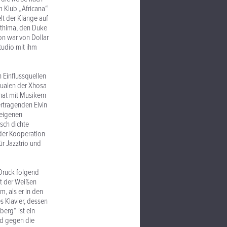
m Klub „Africana“
lt der Klänge auf
Sathima, den Duke
on war von Dollar
tudio mit ihm
 Einflussquellen
tualen der Xhosa
 hat mit Musikern
rtragenden Elvin
 eigenen
sch dichte
der Kooperation
ür Jazztrio und
Druck folgend
et der Weißen
, als er in den
s Klavier, dessen
erg“ ist ein
nd gegen die