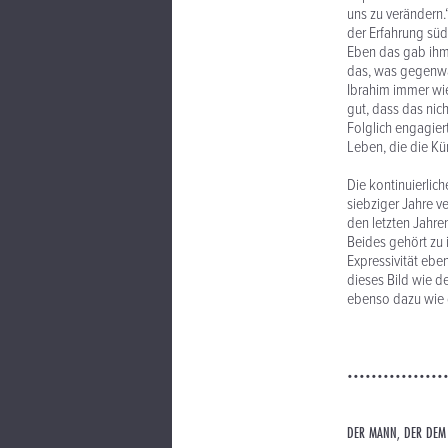
uns zu verändern.
der Erfahrung süd
Eben das gab ihm 
das, was gegenwär
Ibrahim immer wi
gut, dass das nic
Folglich engagier
Leben, die die Kü
Die kontinuierlic
siebziger Jahre v
den letzten Jahre
Beides gehört zu 
Expressivität ebe
dieses Bild wie d
ebenso dazu wie de
••••••••••••••••
DER MANN, DER DEM 