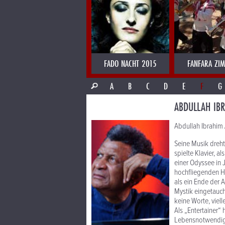
FADO NACHT 2015
FANFARA ZI
A
B
C
D
E
F
G
ABDULLAH IB
Abdullah Ibrahim 
Seine Musik dreht
spielte Klavier, 
einer Odyssee in 
hochfliegenden Ho
als ein Ende der A
Mystik eingetaucht
keine Worte, viell
Als „Entertainer“ 
Lebensnotwendigke