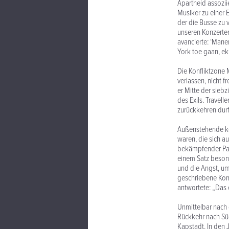
Apartheid assoziie
Musiker zu einer 
der die Busse zu 
unseren Konzerten 
avancierte: ‘Mane
York toe gaan, ek
Die Konfliktzone
verlassen, nicht 
er Mitte der sieb
des Exils. Travell
zurückkehren durf
Außenstehende kö
waren, die sich au
bekämpfender Part
einem Satz beson
und die Angst, um
geschriebene Komp
antwortete: „Das 
Unmittelbar nach 
Rückkehr nach Süd
Kapstadt. In den J