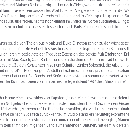
rtze und Makaya Ntshoko folgten ihm nach Zürich, wo das Trio für drei Jahre i
 fand. Traveller, ein passendes Wort für einen Vielgereisten und einen in der We
Als Duke Ellington eines Abends mit seiner Band in Zürich spielte, gelang es 
 dazu zu überreden, nachts noch einmal im „Africana“ vorbeizuschauen. Ellingt
aßen beeindruckt, dass er dessen Trio nach Paris einfliegen ließ und dort im S
nships, die von Thelonious Monk und Duke Ellington zählen zu den wichtigsten
ullah Ibrahim. Die Freiheit des Ausdrucks hat ihre Ursprünge in den Stammesri
ullah Ibrahim bedeutete der Free Jazz Extension des bereits früh Erfahrenen. Er
uch mit Max Roach, Gato Barbieri und dem die dem die Coltrane-Tradition weite
pielt. Zu den Konstanten in seinem Schaffen zählen Solospiel, die Arbeit mit
nd mit großen Besetzungen. Abdullah Ibrahim schuf preisgekrönte, atmosphäri
derholt hat er mit Big Bands und Sinfonieorchestern zusammengearbeitet. Aus 
er, der Kompositionen von ihm orchestrierte, entstand 1997 die „African Suite“ f
der Name eines Townships von Kapstadt, in das viele Einwohner, dem sozialen 
ren Not gehorchend, übersiedeln mussten, nachdem District Six zu einem Gebi
rstört wurde. „Manenberg“ heißt eine Komposition, die Abdullah Ibrahim aufnahm
zeitweise nach Südafrika zurückkehrte. Im Studio stand ein heruntergekommene
t wurden und mit dem Abdullah einen unnachahmlichen Sound erzeugte. „Manenb
unmittelbar mit den im ganzen Land aufflammenden Unruhen, mit dem Widersta