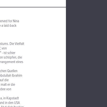
erved for Nina
e a laid-back
tums. Die Vielfalt
, von
- ist schier
en schöpfen, die
Arrangement eines
schen Quellen
Abdullah Ibrahim
auf die
malt er die
 Idee von
a, in Kapstadt
 und in den USA