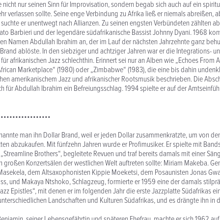
nicht nur seinen Sinn für Improvisation, sondern begab sich auch auf ein spiritue
hr verlassen sollte. Seine enge Verbindung zu Afrika ließ er niemals abreißen, a
suchte er unentwegt nach Allianzen. Zu seinen engsten Verbündeten zählten a
ato Barbieri und der legendäre südafrikanische Bassist Johnny Dyani. 1968 konv
en Namen Abdullah Ibrahim an, der im Lauf der nächsten Jahrzehnte ganz beh
Brand ablöste. In den siebziger und achtziger Jahren war er die Integrations- u
für afrikanischen Jazz schlechthin. Erinnert sei nur an Alben wie „Echoes From Af
African Marketplace“ (1980) oder „Zimbabwe“ (1983), die eine bis dahin unden
hen amerikanischem Jazz und afrikanischer Rootsmusik beschrieben. Die Absc
h für Abdullah Ibrahim ein Befreiungsschlag. 1994 spielte er auf der Amtseinfü
••••••••••••••••••
nannte man ihn Dollar Brand, weil er jeden Dollar zusammenkratzte, um von den
ten abzukaufen. Mit fünfzehn Jahren wurde er Profimusiker. Er spielte mit Ban
 „Streamline Brothers“, begleitete Revuen und traf bereits damals mit einer Sä
 in großen Konzertsälen der westlichen Welt auftreten sollte: Miriam Makeba. 
asekela, dem Altsaxophonisten Kippie Moeketsi, dem Posaunisten Jonas Gw
ss, und Makaya Ntshoko, Schlagzeug, formierte er 1959 eine der damals stilp
zz Epistles“, mit denen er im folgenden Jahr die erste Jazzplatte Südafrikas eins
unterschiedlichen Landschaften und Kulturen Südafrikas, und es drängte ihn in d
enjamin, seiner Lebensgefährtin und späteren Ehefrau, machte er sich 1962 auf