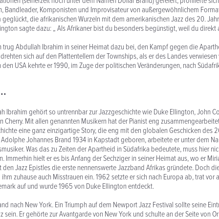
tionen (seinerzeit noch unter dem Namen Dollar Brand) gefeiert, profilierte sic
en, Bandleader, Komponisten und Improvisateur von außergewöhnlichem Format
m geglückt, die afrikanischen Wurzeln mit dem amerikanischen Jazz des 20. Jah
ington sagte dazu: „ Als Afrikaner bist du besonders begünstigt, weil du direkt 
“
n trug Abdullah Ibrahim in seiner Heimat dazu bei, den Kampf gegen die Aparthe
rehten sich auf den Plattentellern der Townships, als er des Landes verwiesen
in den USA kehrte er 1990, im Zuge der politischen Veränderungen, nach Südafri
•••
 Ibrahim gehört so untrennbar zur Jazzgeschichte wie Duke Ellington, John Co
Cherry. Mit allen genannten Musikern hat der Pianist eng zusammengearbeitet
ichte eine ganz einzigartige Story, die eng mit den globalen Geschicken des 2
s Adolphe Johannes Brand 1934 in Kapstadt geboren, arbeitete er unter dem N
smusiker. Was das zu Zeiten der Apartheid in Südafrika bedeutete, muss hier nic
. Immerhin hielt er es bis Anfang der Sechziger in seiner Heimat aus, wo er M
t den Jazz Epistles die erste nennenswerte Jazzband Afrikas gründete. Doch die
ihm zuhause auch Misstrauen ein. 1962 setzte er sich nach Europa ab, trat vor a
mark auf und wurde 1965 von Duke Ellington entdeckt.
and nach New York. Ein Triumph auf dem Newport Jazz Festival sollte seine Eintri
zz sein. Er gehörte zur Avantgarde von New York und schulte an der Seite von 