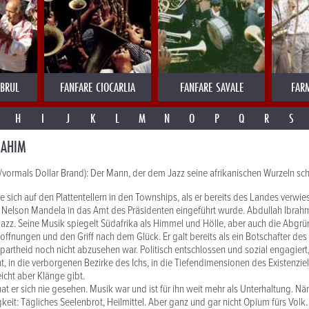
MBRUL
FANFARE CIOCARLIA
FANFARE SAVALE
FAR
H
I
J
K
L
M
N
O
P
Q
R
S
RAHIM
/vormals Dollar Brand): Der Mann, der dem Jazz seine afrikanischen Wurzeln sc
e sich auf den Plattentellern in den Townships, als er bereits des Landes verwie
als Nelson Mandela in das Amt des Präsidenten eingeführt wurde. Abdullah Ibrahmi
Jazz. Seine Musik spiegelt Südafrika als Himmel und Hölle, aber auch die Abgrü
ffnungen und den Griff nach dem Glück. Er galt bereits als ein Botschafter des 
partheid noch nicht abzusehen war. Politisch entschlossen und sozial engagiert, 
, in die verborgenen Bezirke des Ichs, in die Tiefendimensionen des Existenziell
eicht aber Klänge gibt.
hat er sich nie gesehen. Musik war und ist für ihn weit mehr als Unterhaltung. Nä
it: Tägliches Seelenbrot, Heilmittel. Aber ganz und gar nicht Opium fürs Volk.