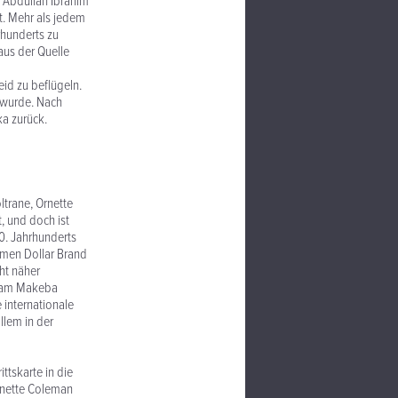
h Abdullah Ibrahim
. Mehr als jedem
rhunderts zu
aus der Quelle
id zu beflügeln.
 wurde. Nach
ka zurück.
ltrane, Ornette
, und doch ist
0. Jahrhunderts
amen Dollar Brand
ht näher
iriam Makeba
 internationale
llem in der
ttskarte in die
Ornette Coleman