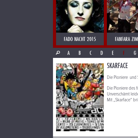
FADO NACHT 2015
FANFARA ZI
A
B
C
D
E
F
G
SKARFACE
Die Pioniere und 
Die Pioniere des 
Unverschämt leide
Mit „Skarface“ b