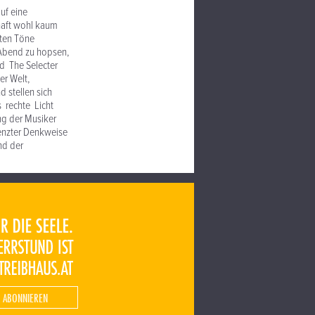
uf eine
haft wohl kaum
sten Töne
 Abend zu hopsen,
nd The Selecter
er Welt,
d stellen sich
s rechte Licht
ng der Musiker
renzter Denkweise
nd der
 ABONNIEREN