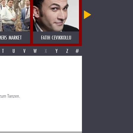
MERS MARKET
FATIH CEVIKKOLLU
FATIMA SPAR & THE FREEDOM 
T
U
V
W
X
Y
Z
#
 zum Tanzen.