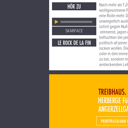
Nach mehr als 1.2
HÖR ZU
wohlgesonnene Fa
eine Rolle mehr. 
unweigerlich ausl
sofort gegen Null
SKARFACE
erinnernd, jagen 
befruchten die ja
LE ROCK DE LA FIN
politisch all jene
rücken wollen. Di
oder in den imme
zu tun, sondern m
ansteckenden Leb
PRINTPROGRAMM 