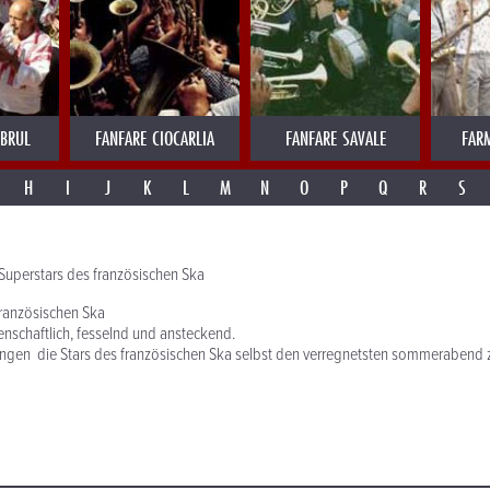
MBRUL
FANFARE CIOCARLIA
FANFARE SAVALE
FAR
H
I
J
K
L
M
N
O
P
Q
R
S
Superstars des französischen Ska
französischen Ska
nschaftlich, fesselnd und ansteckend.
ringen die Stars des französischen Ska selbst den verregnetsten sommerabend