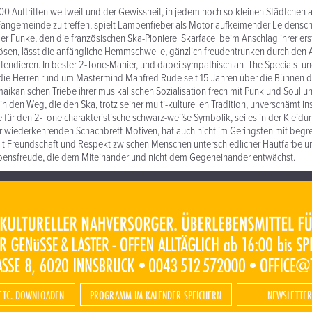
00 Auftritten weltweit und der Gewissheit, in jedem noch so kleinen Städtchen a
ngemeinde zu treffen, spielt Lampenfieber als Motor aufkeimender Leidensc
Der Funke, den die französischen Ska-Pioniere Skarface beim Anschlag ihrer er
ösen, lässt die anfängliche Hemmschwelle, gänzlich freudentrunken durch den
 tendieren. In bester 2-Tone-Manier, und dabei sympathisch an The Specials u
die Herren rund um Mastermind Manfred Rude seit 15 Jahren über die Bühnen d
maikanischen Triebe ihrer musikalischen Sozialisation frech mit Punk und Soul un
n in den Weg, die den Ska, trotz seiner multi-kulturellen Tradition, unverschämt in
e für den 2-Tone charakteristische schwarz-weiße Symbolik, sei es in der Kleidu
r wiederkehrenden Schachbrett-Motiven, hat auch nicht im Geringsten mit beg
it Freundschaft und Respekt zwischen Menschen unterschiedlicher Hautfarbe u
ensfreude, die dem Miteinander und nicht dem Gegeneinander entwächst.
ETC. DOWNLOADEN
PROGRAMM IM KALENDER SPEICHERN
NEWSLETTER