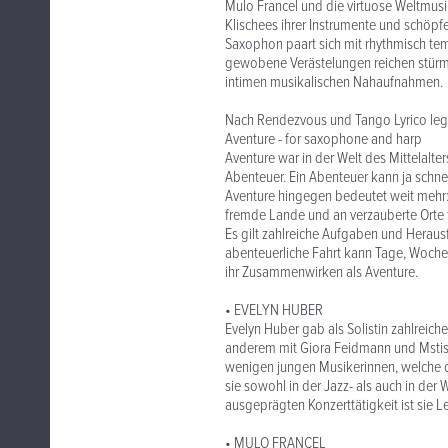
Mulo Francel und die virtuose Weltmusi
Klischees ihrer Instrumente und schöp
Saxophon paart sich mit rhythmisch te
gewobene Verästelungen reichen stürm
intimen musikalischen Nahaufnahmen.
Nach Rendezvous und Tango Lyrico legt
Aventure - for saxophone and harp
Aventure war in der Welt des Mittelalte
Abenteuer. Ein Abenteuer kann ja schnel
Aventure hingegen bedeutet weit mehr
fremde Lande und an verzauberte Orte f
Es gilt zahlreiche Aufgaben und Herau
abenteuerliche Fahrt kann Tage, Wochen
ihr Zusammenwirken als Aventure.
• EVELYN HUBER
Evelyn Huber gab als Solistin zahlreich
anderem mit Giora Feidmann und Mstisla
wenigen jungen Musikerinnen, welche d
sie sowohl in der Jazz- als auch in de
ausgeprägten Konzerttätigkeit ist sie 
• MULO FRANCEL