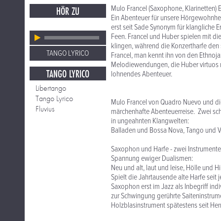
Mulo Francel (Saxophone, Klarinetten) E
HÖR ZU
Ein Abenteuer für unsere Hörgewohnheit
erst seit Sade Synonym für klangliche E
Feen. Francel und Huber spielen mit di
klingen, während die Konzertharfe den
TANGO LYRICO
Francel, man kennt ihn von den Ethnoj
Melodiewendungen, die Huber virtuos m
TANGO LYRICO
lohnendes Abenteuer.
Libertango
Tango Lyrico
Mulo Francel von Quadro Nuevo und die
Fluvius
märchenhafte Abenteuerreise. Zwei sch
in ungeahnten Klangwelten:
Balladen und Bossa Nova, Tango und V
Saxophon und Harfe - zwei Instrumente,
Spannung ewiger Dualismen:
Neu und alt, laut und leise, Hölle und 
Spielt die Jahrtausende alte Harfe seit 
Saxophon erst im Jazz als Inbegriff in
zur Schwingung gerührte Saiteninstrum
Holzblasinstrument spätestens seit He