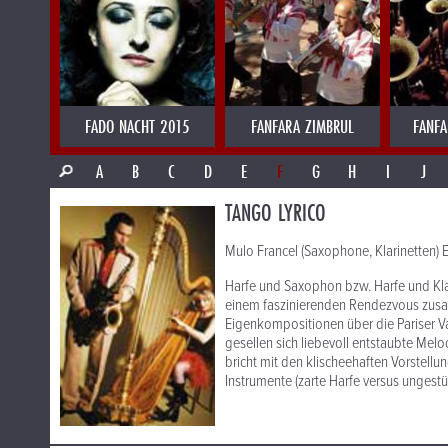
FADO NACHT 2015
FANFARA ZIMBRUL
FANFA
A
B
C
D
E
F
G
H
I
J
TANGO LYRICO
Mulo Francel (Saxophone, Klarinetten) 
Harfe und Saxophon bzw. Harfe und Kl
einem faszinierenden Rendezvous zusam
Eigenkompositionen über die Pariser V
gesellen sich liebevoll entstaubte Mel
bricht mit den klischeehaften Vorstellu
Instrumente (zarte Harfe versus ungest