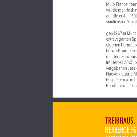
Mulo Francel tou
wurde mehrfach m
auf die ersten Plä
sinnlichsten Saxo
geb.1967 in Münc
extravaganten Spi
eigenen Formatio
Konzerttourneen 
mit dem Europäis
Im Herbst 2005 b
vergebenen Jazz-
Nuevo kletterte M
Er spielte u.a. mi
Rundfunkorchester