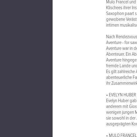
Mulo Francel und 
Klischees ihrer 
Saxophon paart s
gewobene Veräste
intimen musikali
Nach Rendezvous u
Aventure - for s
Aventure war in de
Abenteuer. Ein Ab
Aventure hingege
fremde Lande und 
Es gilt zahlreic
abenteuerliche Fa
ihr Zusammenwirk
• EVELYN HUBER
Evelyn Huber gab 
anderem mit Giora
wenigen jungen M
sie sowohl in der
ausgeprägten Konz
• MULO FRANCEL