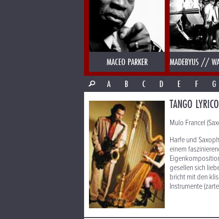
MACEO PARKER
MADEBYUS // WA
A
B
C
D
E
F
G
TANGO LYRICO
Mulo Francel (Sax
Harfe und Saxoph
einem fasziniere
Eigenkompositione
gesellen sich lie
bricht mit den kl
Instrumente (zart