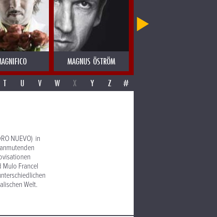
AGNIFICO
MAGNUS ÖSTRÖM
MAHOTELLA QUEENS
T
U
V
W
X
Y
Z
#
ADRO NUEVO) in
h anmutenden
ovisationen
d Mulo Francel
unterschiedlichen
alischen Welt.