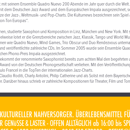
rt mit seinem Ensemble Quadro Nuevo 200 Abende im Jahr quer durch die Welt.
it dem Deutschen Jazz Award und dem Europäischen Impala ausgezeichnet, s
tze der Jazz-, Weltmusik- und Pop-Charts. Die Kulturnews bezeichnen sein Spiel 
fon-Ton Europas“.
hen, studierte Saxophon und Komposition in Linz, München und New York. Mit 
elweise lotet er die Grenzbereiche zwischen Jazz, Klassik, Tango und World Mus
nen wie Quadro Nuevo, Mind Games, Trio Obscur und Duo Rendezvous unterna
und veröffentlichte zahlreiche CDs. Im Sommer 2005 wurde sein Ensemble Quad
chen Phono-Preis Impala ausgezeichnet.
ekommt der renommierte Saxophonist bereits zum achten Mal den begehrten u
Award von der Deutschen Phonogesellschaft verliehen. Mit den Veröffentlichu
ulo Francel in die TopTen der internationalen Jazz-Charts.
t Claudio Roditi, Charly Antolini, Philip Catherine und als Solist mit dem Bayerisc
. Darüber hinaus schrieb er zahlreiche Kompositionen für Theater, Film und Ton