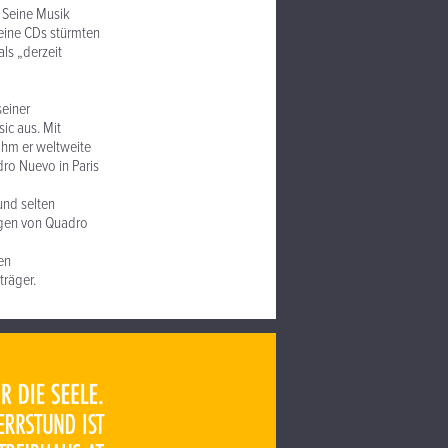
 Seine Musik
eine CDs stürmten
als „derzeit
seiner
ic aus. Mit
hm er weltweite
ro Nuevo in Paris
nd selten
ngen von Quadro
hen
träger.