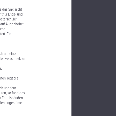
 das Sax, nicht
nt für Engel und
osterschüler
e auf Augenhöhe:
sche
ert. Ein
ch auf eine
fe - verschmelzen
a.
nen liegt die
ah und fern.
turen, so fand das
von Engelshänden
eilen ungestüme