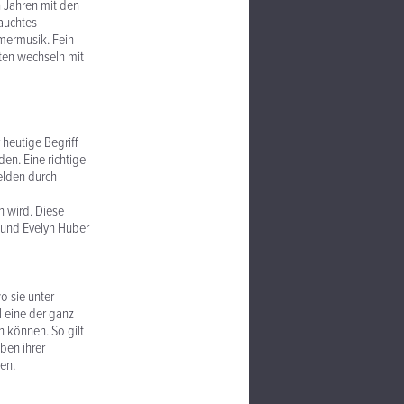
n Jahren mit den
auchtes
mermusik. Fein
ten wechseln mit
 heutige Begriff
en. Eine richtige
elden durch
 wird. Diese
 und Evelyn Huber
o sie unter
l eine der ganz
 können. So gilt
ben ihrer
en.