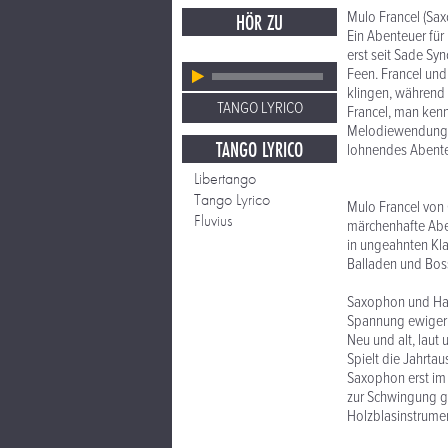
Mulo Francel (Sax
HÖR ZU
Ein Abenteuer für
erst seit Sade Sy
Feen. Francel und
klingen, während 
TANGO LYRICO
Francel, man ken
Melodiewendungen,
TANGO LYRICO
lohnendes Abente
Libertango
Tango Lyrico
Mulo Francel von 
Fluvius
märchenhafte Abe
in ungeahnten Kl
Balladen und Bos
Saxophon und Harf
Spannung ewiger
Neu und alt, laut
Spielt die Jahrtau
Saxophon erst im 
zur Schwingung ge
Holzblasinstrume