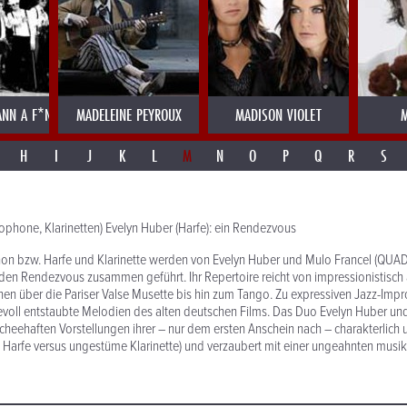
NN A F*NK
MADELEINE PEYROUX
MADISON VIOLET
M
H
I
J
K
L
M
N
O
P
Q
R
S
ophone, Klarinetten) Evelyn Huber (Harfe): ein Rendezvous
on bzw. Harfe und Klarinette werden von Evelyn Huber und Mulo Francel (QU
nden Rendezvous zusammen geführt. Ihr Repertoire reicht von impressionistisc
n über die Pariser Valse Musette bis hin zum Tango. Zu expressiven Jazz-Impr
bevoll entstaubte Melodien des alten deutschen Films. Das Duo Evelyn Huber un
ischeehaften Vorstellungen ihrer – nur dem ersten Anschein nach – charakterlich 
e Harfe versus ungestüme Klarinette) und verzaubert mit einer ungeahnten musik