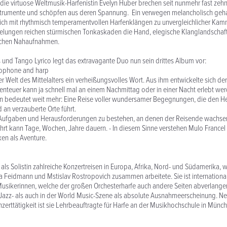
die virtuose Weltmusik-Harfenistin Evelyn Huber brechen seit nunmehr fast zeh
Instrumente und schöpfen aus deren Spannung. Ein verwegen melancholisch geh
ich mit rhythmisch temperamentvollen Harfenklängen zu unvergleichlicher Kam
lungen reichen stürmischen Tonkaskaden die Hand, elegische Klanglandschaf
schen Nahaufnahmen.
nd Tango Lyrico legt das extravagante Duo nun sein drittes Album vor:
axophone and harp
r Welt des Mittelalters ein verheißungsvolles Wort. Aus ihm entwickelte sich der
enteuer kann ja schnell mal an einem Nachmittag oder in einer Nacht erlebt werd
n bedeutet weit mehr: Eine Reise voller wundersamer Begegnungen, die den H
an verzauberte Orte führt.
he Aufgaben und Herausforderungen zu bestehen, an denen der Reisende wachsen
hrt kann Tage, Wochen, Jahre dauern. - In diesem Sinne verstehen Mulo Francel
en als Aventure.
als Solistin zahlreiche Konzertreisen in Europa, Afrika, Nord- und Südamerika, w
 Feidmann und Mstislav Rostropovich zusammen arbeitete. Sie ist internationa
usikerinnen, welche der großen Orchesterharfe auch andere Seiten abverlangen
 Jazz- als auch in der World Music-Szene als absolute Ausnahmeerscheinung. Ne
erttätigkeit ist sie Lehrbeauftragte für Harfe an der Musikhochschule in Münch