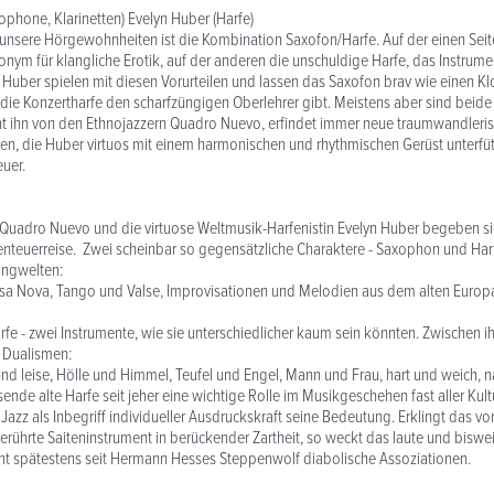
ophone, Klarinetten) Evelyn Huber (Harfe)
 unsere Hörgewohnheiten ist die Kombination Saxofon/Harfe. Auf der einen Seite
nonym für klangliche Erotik, auf der anderen die unschuldige Harfe, das Instrume
 Huber spielen mit diesen Vorurteilen und lassen das Saxofon brav wie einen Kl
die Konzertharfe den scharfzüngigen Oberlehrer gibt. Meistens aber sind beid
nt ihn von den Ethnojazzern Quadro Nuevo, erfindet immer neue traumwandleri
 die Huber virtuos mit einem harmonischen und rhythmischen Gerüst unterfütt
uer.
Quadro Nuevo und die virtuose Weltmusik-Harfenistin Evelyn Huber begeben si
nteuerreise. Zwei scheinbar so gegensätzliche Charaktere - Saxophon und Har
angwelten:
sa Nova, Tango und Valse, Improvisationen und Melodien aus dem alten Europ
e - zwei Instrumente, wie sie unterschiedlicher kaum sein könnten. Zwischen ih
 Dualismen:
 und leise, Hölle und Himmel, Teufel und Engel, Mann und Frau, hart und weich, n
sende alte Harfe seit jeher eine wichtige Rolle im Musikgeschehen fast aller Kul
Jazz als Inbegriff individueller Ausdruckskraft seine Bedeutung. Erklingt das 
rührte Saiteninstrument in berückender Zartheit, so weckt das laute und bisw
nt spätestens seit Hermann Hesses Steppenwolf diabolische Assoziationen.