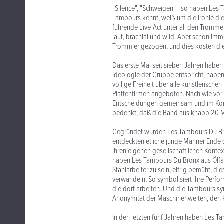
"Silence", "Schweigen" - so haben Les
Tambours kennt, weiß um die Ironie dies
führende Live-Act unter all den Trommel
laut, brachial und wild. Aber schon imm
Trommler gezogen, und dies kosten di
Das erste Mal seit sieben Jahren habe
Ideologie der Gruppe entspricht, habe
völlige Freiheit über alle künstlerisc
Plattenfirmen angeboten. Nach wie vor 
Entscheidungen gemeinsam und im Kons
bedenkt, daß die Band aus knapp 20 Mit
Gegründet wurden Les Tambours Du Bron
entdeckten etliche junge Männer Ende d
ihren eigenen gesellschaftlichen Kontex
haben Les Tambours Du Bronx aus Ölfäs
Stahlarbeiter zu sein, eifrig bemüht, 
verwandeln. So symbolisiert ihre Perf
die dort arbeiten. Und die Tambours sy
Anonymität der Maschinenwelten, den Ka
In den letzten fünf Jahren haben Les 