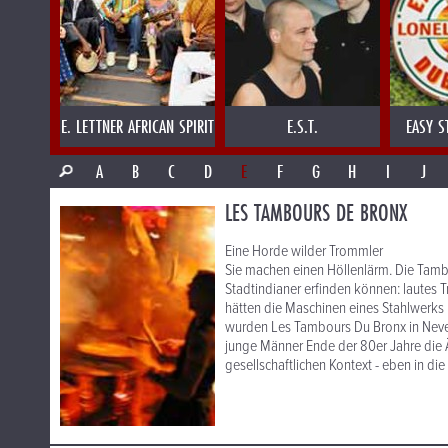
E. LETTNER AFRICAN SPIRIT
E.S.T.
EASY S
A
B
C
D
E
F
G
H
I
J
LES TAMBOURS DE BRONX
Eine Horde wilder Trommler
Sie machen einen Höllenlärm. Die Tamb
Stadtindianer erfinden können: lautes
hätten die Maschinen eines Stahlwerks
wurden Les Tambours Du Bronx in Nevers
junge Männer Ende der 80er Jahre die Ä
gesellschaftlichen Kontext - eben in die