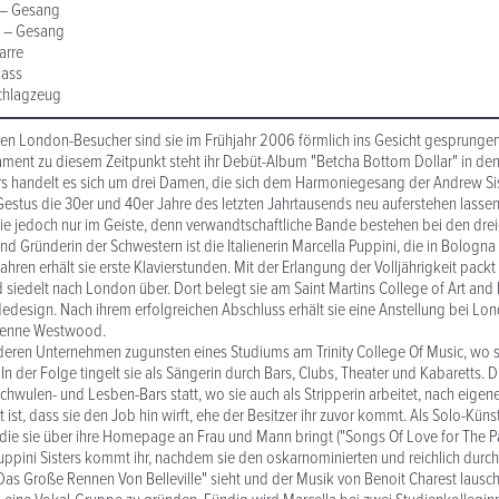
s – Gesang
n – Gesang
arre
Bass
Schlagzeug
 London-Besucher sind sie im Frühjahr 2006 förmlich ins Gesicht gesprungen
tament zu diesem Zeitpunkt steht ihr Debüt-Album "Betcha Bottom Dollar" in den 
rs handelt es sich um drei Damen, die sich dem Harmoniegesang der Andrew Sis
estus die 30er und 40er Jahre des letzten Jahrtausends neu auferstehen lassen
ie jedoch nur im Geiste, denn verwandtschaftliche Bande bestehen bei den dreie
 Gründerin der Schwestern ist die Italienerin Marcella Puppini, die in Bologna
Jahren erhält sie erste Klavierstunden. Mit der Erlangung der Volljährigkeit packt
siedelt nach London über. Dort belegt sie am Saint Martins College of Art and
design. Nach ihrem erfolgreichen Abschluss erhält sie eine Anstellung bei Lo
ienne Westwood.
 deren Unternehmen zugunsten eines Studiums am Trinity College Of Music, wo 
 In der Folge tingelt sie als Sängerin durch Bars, Clubs, Theater und Kabaretts. D
Schwulen- und Lesben-Bars statt, wo sie auch als Stripperin arbeitet, nach eige
 ist, dass sie den Job hin wirft, ehe der Besitzer ihr zuvor kommt. Als Solo-Küns
 die sie über ihre Homepage an Frau und Mann bringt ("Songs Of Love for The 
uppini Sisters kommt ihr, nachdem sie den oskarnominierten und reichlich durc
Das Große Rennen Von Belleville" sieht und der Musik von Benoit Charest lauscht.