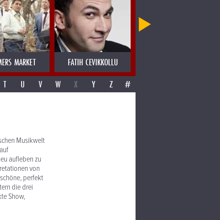
MERS MARKET
FATIH CEVIKKOLLU
FATIMA SPAR & THE FREEDOM 
T
U
V
W
X
Y
Z
#
ischen Musikwelt
auf
neu aufleben zu
pretationen von
schöne, perfekt
ern die drei
kte Show,