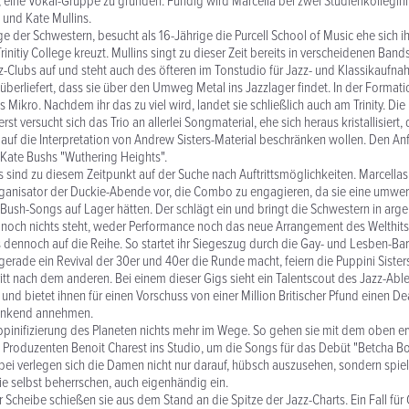
 eine Vokal-Gruppe zu gründen. Fündig wird Marcella bei zwei Studienkollegin
 und Kate Mullins.
ige der Schwestern, besucht als 16-Jährige die Purcell School of Music ehe sich 
initiy College kreuzt. Mullins singt zu dieser Zeit bereits in verscheidenen Bands, 
Clubs auf und steht auch des öfteren im Tonstudio für Jazz- und Klassikaufna
überliefert, dass sie über den Umweg Metal ins Jazzlager findet. In der Formation 
ins Mikro. Nachdem ihr das zu viel wird, landet sie schließlich auch am Trinity. Die
st versucht sich das Trio an allerlei Songmaterial, ehe sich heraus kristallisiert, 
uf die Interpretation von Andrew Sisters-Material beschränken wollen. Den An
Kate Bushs "Wuthering Heights".
rs sind zu diesem Zeitpunkt auf der Suche nach Auftrittsmöglichkeiten. Marcella
ganisator der Duckie-Abende vor, die Combo zu engagieren, da sie eine umwe
Bush-Songs auf Lager hätten. Der schlägt ein und bringt die Schwestern in arge 
noch nichts steht, weder Performance noch das neue Arrangement des Welthits
ennoch auf die Reihe. So startet ihr Siegeszug durch die Gay- und Lesben-Bars
gerade ein Revival der 30er und 40er die Runde macht, feiern die Puppini Sister
itt nach dem anderen. Bei einem dieser Gigs sieht ein Talentscout des Jazz-Abl
 und bietet ihnen für einen Vorschuss von einer Million Britischer Pfund einen De
dankend annehmen.
uppinifizierung des Planeten nichts mehr im Wege. So gehen sie mit dem oben 
Produzenten Benoit Charest ins Studio, um die Songs für das Debüt "Betcha Bo
i verlegen sich die Damen nicht nur darauf, hübsch auszusehen, sondern spiel
sie selbst beherrschen, auch eigenhändig ein.
 Scheibe schießen sie aus dem Stand an die Spitze der Jazz-Charts. Ein Fall für 