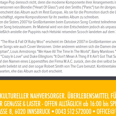
intage-Pop dennoch nicht, denn die moderne Komponente ihrer Arrangements i
ersionen von Blondie ("Heart Of Glass") und den Smiths ("Panic") tun ihr übrige
erscheint das Album auch im Rest Europas. Als sie für die Promotion durch die 
beschäftigt, eigene Kompositionen für ihr zweites Album zu schreiben.
ten die Sisters 2007 für Großbritannien beim Eurovision Song Contest teilnehme
inen Song beizusteuern. Ihr Material wird von den Entscheidern jedoch als unpa
ließlich anstelle der Puppinis nach Helsinki reisenden Scooch landeten auf dem
h "The Rise & Fall Of Ruby Woo" erscheint im Oktober 2007 in Großbritannien und
ne Songs wie auch Cover-Versionen. Unter anderem widmen sich die Damen de
ptian", Louis Armstrongs "We Have All The Time In The World", Barry Manilows "
Crazy In Love" und Duke Ellingtons "It Don't Mean A Thing If It Ain't Got That S
uf den Namen eines Lippenstiftes der Firma M.A.C. zurück, den die drei selbst be
sehr beliebt ist und den sogar Robert Smith von The Cure benutzt. Kontinenta
arten, ehe das Album auch dort erscheint.