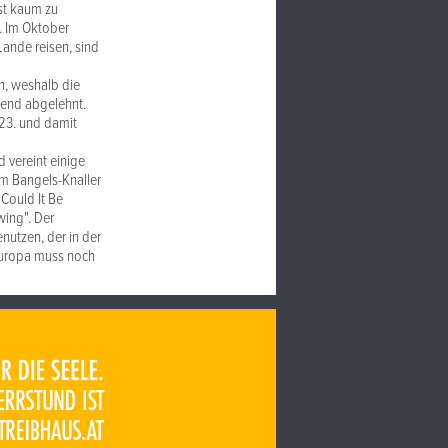
st kaum zu
s. Im Oktober
Lande reisen, sind
n, weshalb die
ssend abgelehnt.
 23. und damit
 vereint einige
m Bangels-Knaller
Could It Be
wing". Der
nutzen, der in der
leuropa muss noch