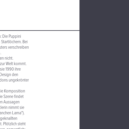
: Die Puppini
Startlöchern. Bei
ters verschreiben
.
n nicht.
 zur Welt kommt.
 sie 1990 ihre
 Design den
ndons ungekrönter
sie Komposition
ie Szene findet
nen Aussagen
tlerin nimmt sie
Panchen Lama").
hgeknallten
 Plötzlich steht