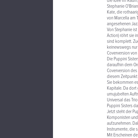
die Idee im Raum,
Stephanie O'Brian
Kate, die rothaar
von Marcella am Tr
angesehenen Jazz-
Von Stephanie ist 
Action) röhrt sie 
sind komplett. Zuer
keinewswegs nur a
Coverversion von 
Die Puppini Siste
daraufhin dem Or
Coverversion des 
diesem Zeitpunkt 
Sie bekommen es d
Kapitale. Da dort 
umujubelten Auftr
Universal das Trio
Puppini Sisters 
Jetzt steht der P
Komponisten und 
aufzunehmen. Dabe
Instrumente, die 
Mit Erscheinen der