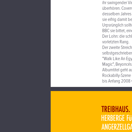
ihr swingender V
überhören. Coverv
desselben Jahres 
sie eifrig damit 
Urpsrünglich soll
BBC sie bittet, e
Der Lohn: die sch
vorletzten Rang.
Der zweite Streic
selbstgeschriebe
"Walk Like An Egy
Magic", Beyoncés "
Albumtitel geht a
Rockabilly-Szene 
bis Anfang 2008 w