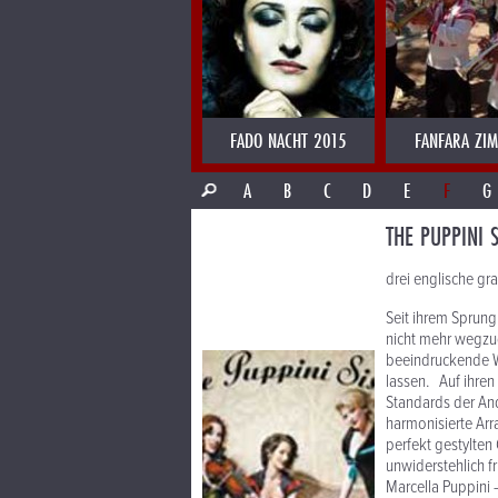
FADO NACHT 2015
FANFARA ZI
A
B
C
D
E
F
G
THE PUPPINI S
drei englische g
Seit ihrem Sprung
nicht mehr wegzud
beeindruckende We
lassen. Auf ihren
Standards der An
harmonisierte Ar
perfekt gestylten
unwiderstehlich f
Marcella Puppini