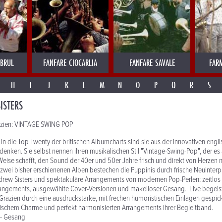
MBRUL
FANFARE CIOCARLIA
FANFARE SAVALE
FAR
H
I
J
K
L
M
N
O
P
Q
R
S
ISTERS
razien: VINTAGE SWING POP
 in die Top Twenty der britischen Albumcharts sind sie aus der innovativen engl
enken. Sie selbst nennen ihren musikalischen Stil "Vintage-Swing-Pop", der es 
ise schafft, den Sound der 40er und 50er Jahre frisch und direkt von Herzen 
 zwei bisher erschienenen Alben bestechen die Puppinis durch frische Neuinter
drew Sisters und spektakuläre Arrangements von modernen Pop-Perlen: zeitlos 
rangements, ausgewählte Cover-Versionen und makelloser Gesang. Live begeist
 Grazien durch eine ausdruckstarke, mit frechen humoristischen Einlagen gespic
rischem Charme und perfekt harmonisierten Arrangements ihrer Begleitband.
 – Gesang