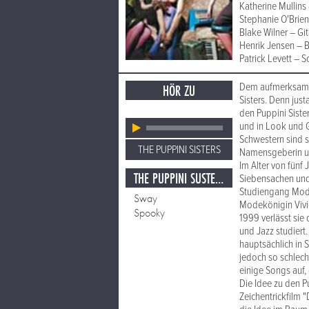
Katherine Mullin
Stephanie O'Brie
Blake Wilner – Git
Henrik Jensen – 
Patrick Levett – 
Dem aufmerksamen
HÖR ZU
Sisters. Denn jus
den Puppini Siste
und in Look und G
Schwestern sind s
THE PUPPINI SISTERS
Namensgeberin und
Im Alter von fünf 
THE PUPPINI SUSTERS
Siebensachen und 
Studiengang Mode
Sway
Modekönigin Viv
Spooky
1999 verlässt sie
und Jazz studiert.
hauptsächlich in 
jedoch so schlecht
einige Songs auf,
Die Idee zu den P
Zeichentrickfilm "