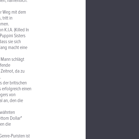
nen, namentlich:
ihr Weg mit dem
tritt in
hmen.
K.I.A. (Killed In
 Puppini Sisters
dass sie sich
fang macht eine
s Mann schlägt
rfende
Zeitnot, da zu
.
 der britischen
s erfolgreich einen
egers von
al an, den die
erwähnten
ttom Dollar"
en die
Genre-Puristen ist