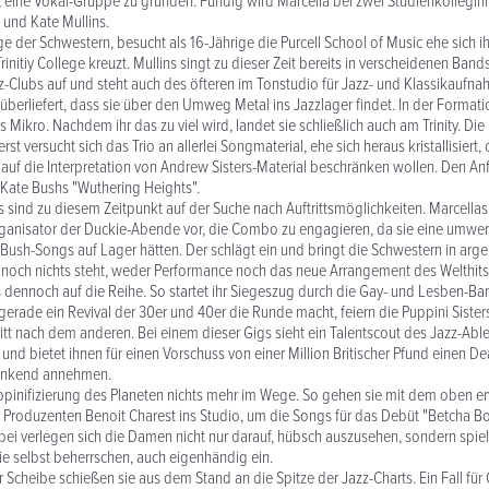
 eine Vokal-Gruppe zu gründen. Fündig wird Marcella bei zwei Studienkollegin
 und Kate Mullins.
ige der Schwestern, besucht als 16-Jährige die Purcell School of Music ehe sich 
initiy College kreuzt. Mullins singt zu dieser Zeit bereits in verscheidenen Bands, 
Clubs auf und steht auch des öfteren im Tonstudio für Jazz- und Klassikaufna
überliefert, dass sie über den Umweg Metal ins Jazzlager findet. In der Formation 
ins Mikro. Nachdem ihr das zu viel wird, landet sie schließlich auch am Trinity. Die
st versucht sich das Trio an allerlei Songmaterial, ehe sich heraus kristallisiert, 
uf die Interpretation von Andrew Sisters-Material beschränken wollen. Den An
Kate Bushs "Wuthering Heights".
rs sind zu diesem Zeitpunkt auf der Suche nach Auftrittsmöglichkeiten. Marcella
ganisator der Duckie-Abende vor, die Combo zu engagieren, da sie eine umwe
Bush-Songs auf Lager hätten. Der schlägt ein und bringt die Schwestern in arge 
noch nichts steht, weder Performance noch das neue Arrangement des Welthits
ennoch auf die Reihe. So startet ihr Siegeszug durch die Gay- und Lesben-Bars
gerade ein Revival der 30er und 40er die Runde macht, feiern die Puppini Sister
itt nach dem anderen. Bei einem dieser Gigs sieht ein Talentscout des Jazz-Abl
 und bietet ihnen für einen Vorschuss von einer Million Britischer Pfund einen De
dankend annehmen.
uppinifizierung des Planeten nichts mehr im Wege. So gehen sie mit dem oben 
Produzenten Benoit Charest ins Studio, um die Songs für das Debüt "Betcha Bo
i verlegen sich die Damen nicht nur darauf, hübsch auszusehen, sondern spiel
sie selbst beherrschen, auch eigenhändig ein.
 Scheibe schießen sie aus dem Stand an die Spitze der Jazz-Charts. Ein Fall für 