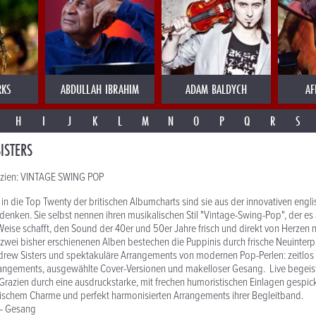
RKS
ABDULLAH IBRAHIM
ADAM BALDYCH
AF
H
I
J
K
L
M
N
O
P
Q
R
S
ISTERS
razien: VINTAGE SWING POP
 in die Top Twenty der britischen Albumcharts sind sie aus der innovativen engl
enken. Sie selbst nennen ihren musikalischen Stil "Vintage-Swing-Pop", der es 
ise schafft, den Sound der 40er und 50er Jahre frisch und direkt von Herzen 
 zwei bisher erschienenen Alben bestechen die Puppinis durch frische Neuinter
drew Sisters und spektakuläre Arrangements von modernen Pop-Perlen: zeitlos 
rangements, ausgewählte Cover-Versionen und makelloser Gesang. Live begeist
 Grazien durch eine ausdruckstarke, mit frechen humoristischen Einlagen gespic
rischem Charme und perfekt harmonisierten Arrangements ihrer Begleitband.
 – Gesang