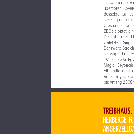
ihr swingender V
überhören. Coverv
desselben Jahres 
sie eifrig damit 
Urpsrünglich soll
BBC sie bittet, e
Der Lohn: die sch
vorletzten Rang.
Der zweite Streic
selbstgeschriebe
"Walk Like An Egy
Magic", Beyoncés "
Albumtitel geht a
Rockabilly-Szene 
bis Anfang 2008 w