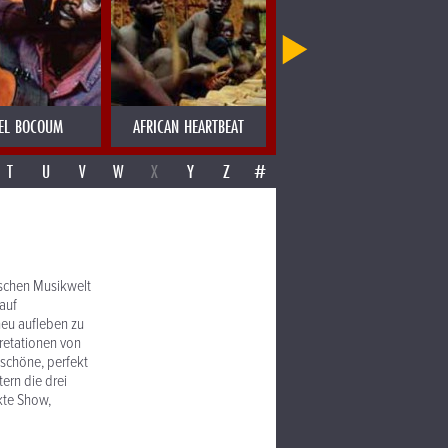
EL BOCOUM
AFRICAN HEARTBEAT
AJAS SOULGROUP
T
U
V
W
X
Y
Z
#
ischen Musikwelt
auf
neu aufleben zu
pretationen von
schöne, perfekt
ern die drei
kte Show,