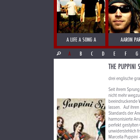
A LIFE A SONG A
AARON PA
A
B
C
D
E
F
G
THE PUPPINI S
drei englische g
Seit ihrem Sprung
nicht mehr wegzud
beeindruckende We
lassen. Auf ihren
Standards der An
harmonisierte Ar
perfekt gestylten
unwiderstehlich f
Marcella Puppini