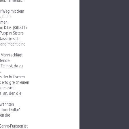
nen, namentlich:
ihr Weg mit dem
tritt in
hmen.
K.I.A. (Killed In
 Puppini Sisters
dass sie sich
fang macht eine
s Mann schlägt
rfende
Zeitnot, da zu
.
 der britischen
s erfolgreich einen
egers von
al an, den die
erwähnten
ttom Dollar"
en die
Genre-Puristen ist