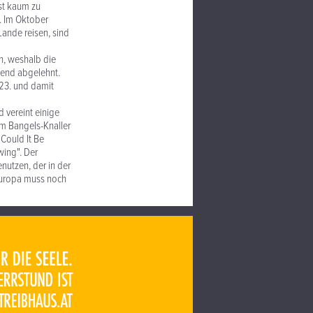
st kaum zu
s. Im Oktober
Lande reisen, sind
n, weshalb die
ssend abgelehnt.
 23. und damit
 vereint einige
m Bangels-Knaller
Could It Be
wing". Der
nutzen, der in der
leuropa muss noch