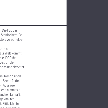
: Die Puppini
Startlöchern. Bei
ters verschreiben
.
n nicht.
 zur Welt kommt.
 sie 1990 ihre
 Design den
ndons ungekrönter
sie Komposition
ie Szene findet
nen Aussagen
tlerin nimmt sie
Panchen Lama").
hgeknallten
 Plötzlich steht