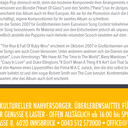
intage-Pop dennoch nicht, denn die moderne Komponente ihrer Arrangements i
ersionen von Blondie ("Heart Of Glass") und den Smiths ("Panic") tun ihr übrige
erscheint das Album auch im Rest Europas. Als sie für die Promotion durch die 
beschäftigt, eigene Kompositionen für ihr zweites Album zu schreiben.
ten die Sisters 2007 für Großbritannien beim Eurovision Song Contest teilnehme
inen Song beizusteuern. Ihr Material wird von den Entscheidern jedoch als unpa
ließlich anstelle der Puppinis nach Helsinki reisenden Scooch landeten auf dem
h "The Rise & Fall Of Ruby Woo" erscheint im Oktober 2007 in Großbritannien und
ne Songs wie auch Cover-Versionen. Unter anderem widmen sich die Damen de
ptian", Louis Armstrongs "We Have All The Time In The World", Barry Manilows "
Crazy In Love" und Duke Ellingtons "It Don't Mean A Thing If It Ain't Got That S
uf den Namen eines Lippenstiftes der Firma M.A.C. zurück, den die drei selbst be
sehr beliebt ist und den sogar Robert Smith von The Cure benutzt. Kontinenta
arten, ehe das Album auch dort erscheint.