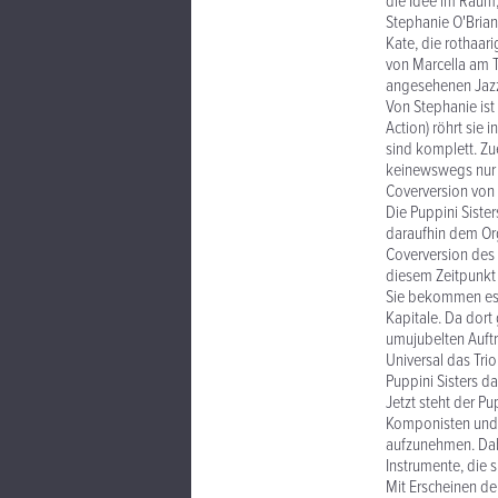
die Idee im Raum,
Stephanie O'Brian
Kate, die rothaar
von Marcella am Tr
angesehenen Jazz-
Von Stephanie ist 
Action) röhrt sie 
sind komplett. Zuer
keinewswegs nur a
Coverversion von 
Die Puppini Siste
daraufhin dem Or
Coverversion des 
diesem Zeitpunkt 
Sie bekommen es d
Kapitale. Da dort 
umujubelten Auftr
Universal das Trio
Puppini Sisters 
Jetzt steht der P
Komponisten und 
aufzunehmen. Dabe
Instrumente, die 
Mit Erscheinen der