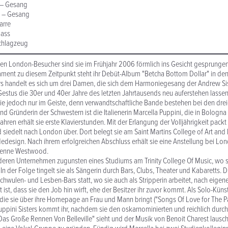
s – Gesang
n – Gesang
arre
Bass
Schlagzeug
 London-Besucher sind sie im Frühjahr 2006 förmlich ins Gesicht gesprungen
tament zu diesem Zeitpunkt steht ihr Debüt-Album "Betcha Bottom Dollar" in den 
rs handelt es sich um drei Damen, die sich dem Harmoniegesang der Andrew Sis
estus die 30er und 40er Jahre des letzten Jahrtausends neu auferstehen lassen
ie jedoch nur im Geiste, denn verwandtschaftliche Bande bestehen bei den dreie
 Gründerin der Schwestern ist die Italienerin Marcella Puppini, die in Bologna
Jahren erhält sie erste Klavierstunden. Mit der Erlangung der Volljährigkeit packt
siedelt nach London über. Dort belegt sie am Saint Martins College of Art and
design. Nach ihrem erfolgreichen Abschluss erhält sie eine Anstellung bei Lo
ienne Westwood.
 deren Unternehmen zugunsten eines Studiums am Trinity College Of Music, wo 
 In der Folge tingelt sie als Sängerin durch Bars, Clubs, Theater und Kabaretts. D
Schwulen- und Lesben-Bars statt, wo sie auch als Stripperin arbeitet, nach eige
 ist, dass sie den Job hin wirft, ehe der Besitzer ihr zuvor kommt. Als Solo-Küns
 die sie über ihre Homepage an Frau und Mann bringt ("Songs Of Love for The 
uppini Sisters kommt ihr, nachdem sie den oskarnominierten und reichlich durc
Das Große Rennen Von Belleville" sieht und der Musik von Benoit Charest lauscht.