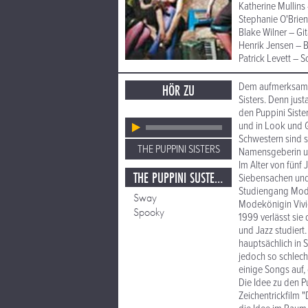
Katherine Mullin
Stephanie O'Brie
Blake Wilner – Git
Henrik Jensen – 
Patrick Levett – 
Dem aufmerksamen
HÖR ZU
Sisters. Denn jus
den Puppini Siste
und in Look und G
Schwestern sind s
THE PUPPINI SISTERS
Namensgeberin und
Im Alter von fünf 
THE PUPPINI SUSTERS
Siebensachen und 
Studiengang Mode
Sway
Modekönigin Viv
Spooky
1999 verlässt sie
und Jazz studiert.
hauptsächlich in 
jedoch so schlecht
einige Songs auf,
Die Idee zu den P
Zeichentrickfilm "