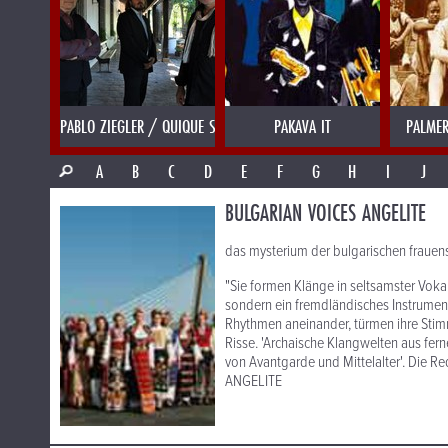
PABLO ZIEGLER / QUIQUE SINESI
PAKAVA IT
PALMER
A
B
C
D
E
F
G
H
I
J
BULGARIAN VOICES ANGELITE
das mysterium der bulgarischen fraue
"Sie formen Klänge in seltsamster Voka
sondern ein fremdländisches Instrument
Rhythmen aneinander, türmen ihre Stim
Risse. 'Archaische Klangwelten aus fer
von Avantgarde und Mittelalter'. Die Re
ANGELITE