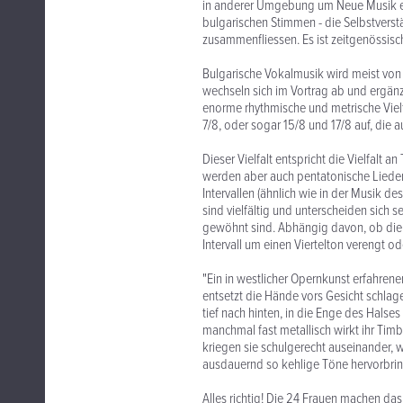
in anderer Umgebung um Neue Musik ei
bulgarischen Stimmen - die Selbstverstän
zusammenfliessen. Es ist zeitgenössis
Bulgarische Vokalmusik wird meist von
wechseln sich im Vortrag ab und ergänze
enorme rhythmische und metrische Viel
7/8, oder sogar 15/8 und 17/8 auf, die
Dieser Vielfalt entspricht die Vielfal
werden aber auch pentatonische Liede
Intervallen (ähnlich wie in der Musik d
sind vielfältig und unterscheiden sich
gewöhnt sind. Abhängig davon, ob die
Intervall um einen Viertelton verengt o
"Ein in westlicher Opernkunst erfahren
entsetzt die Hände vors Gesicht schlagen
tief nach hinten, in die Enge des Hals
manchmal fast metallisch wirkt ihr Timb
kriegen sie schulgerecht auseinander,
ausdauernd so kehlige Töne hervorbrin
Alles richtig! Die 24 Frauen machen das