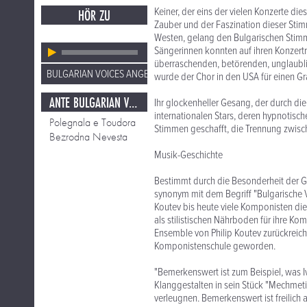
Keiner, der eins der vielen Konzerte di
HÖR ZU
Zauber und der Faszination dieser Sti
Westen, gelang den Bulgarischen Stimme
Sängerinnen konnten auf ihren Konzert
überraschenden, betörenden, unglaubli
BULGARIAN VOICES ANGELITE
wurde der Chor in den USA für einen G
ANTE BULGARIAN VOICES
Ihr glockenheller Gesang, der durch d
internationalen Stars, deren hypnotis
Polegnala e Toudora
Stimmen geschafft, die Trennung zwisc
Bezrodna Nevesta
Musik-Geschichte
Bestimmt durch die Besonderheit der Ge
synonym mit dem Begriff "Bulgarische V
Koutev bis heute viele Komponisten die 
als stilistischen Nährboden für ihre Ko
Ensemble von Philip Koutev zurückreich
Komponistenschule geworden.
"Bemerkenswert ist zum Beispiel, was I
Klanggestalten in sein Stück "Mechmeti
verleugnen. Bemerkenswert ist freilich 