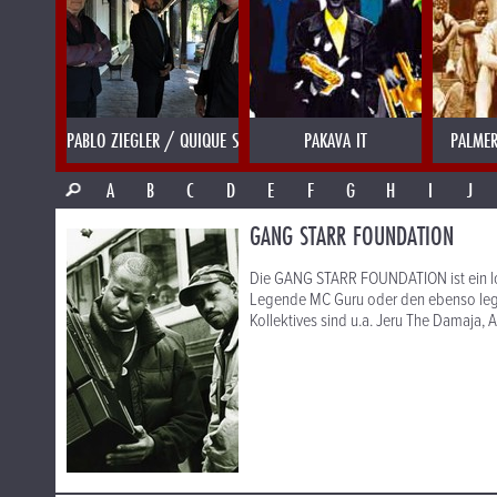
PABLO ZIEGLER / QUIQUE SINESI
PAKAVA IT
PALMER
A
B
C
D
E
F
G
H
I
J
GANG STARR FOUNDATION
Die GANG STARR FOUNDATION ist ein los
Legende MC Guru oder den ebenso leg
Kollektives sind u.a. Jeru The Damaja, 