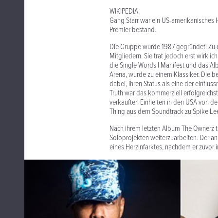
WIKIPEDIA:
Gang Starr war ein US-amerikanische
Premier bestand.
Die Gruppe wurde 1987 gegründet. Zu 
Mitgliedern. Sie trat jedoch erst wirkl
die Single Words I Manifest und das Al
Arena, wurde zu einem Klassiker. Die b
dabei, ihren Status als eine der einflu
Truth war das kommerziell erfolgreic
verkauften Einheiten in den USA von de
Thing aus dem Soundtrack zu Spike Lee
Nach ihrem letzten Album The Ownerz tr
Soloprojekten weiterzuarbeiten. Der an
eines Herzinfarktes, nachdem er zuvor 