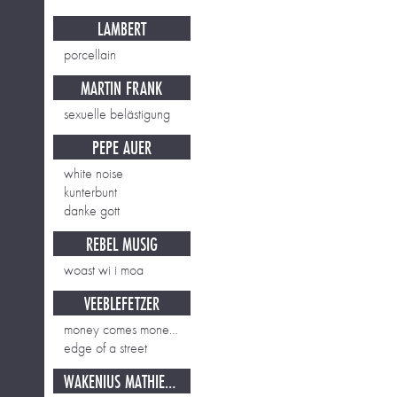
LAMBERT
porcellain
MARTIN FRANK
sexuelle belästigung
PEPE AUER
white noise
kunterbunt
danke gott
REBEL MUSIG
woast wi i moa
VEEBLEFETZER
money comes money goes
edge of a street
WAKENIUS MATHIESEN