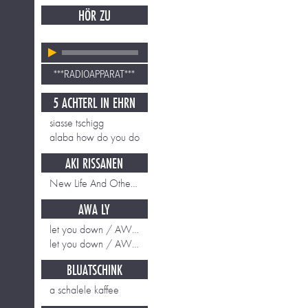
HÖR ZU
***RADIOAPPARAT***
5 ACHTERL IN EHRN
siasse tschigg
alaba how do you do
AKI RISSANEN
New Life And Other Beginnings
AWA LY
let you down / AWA LY
let you down / AWA LY
BLUATSCHINK
a schalele kaffee