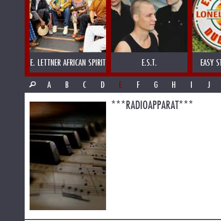
E. LETTNER AFRICAN SPIRIT
E.S.T.
EASY S
A
B
C
D
E
F
G
H
I
J
***RADIOAPPARAT***