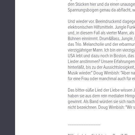
den Stücken hier und da einen unausgerei
Spannungsbogen genau da abflacht, wo 
Und wieder vor. Beeindruckend dagege
elektronischen Hilfsmitteln. Jungle Fun
und, in diesem Fall als vierter Mann, al
Bühnen einnimmt. Drum&Bass, Jungle, 
das Trio. Melancholie und der erbarmu
vierzigjähriger Mann. Ich bin ein vierzig
USA lebt und dazu noch in Boston, das v
Lieder anstimmen? Unsere Erfahrungen 
hinterläßt, bis zu der Aussichtslosigkei
Musik wieder." Doug Wimbish: "Aber nat
für eine Frau oder manchmal auch für 
Das bitter-süße Lied der Liebe wissen
haben sie aus dem rein medialen Hirng
gewinnt. Als Band würden sie sich nach 
nicht bezeichnen. Doug Wirnbish: "Wir s
---------------------------