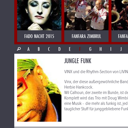
FADO NACHT 2015
FANFARA ZIMBRUL
FANFA
A
B
C
D
E
F
G
H
I
J
JUNGLE FUNK
VINX und die Rhythm-Section von LIVI
Vinx, der diese außergewöhnliche Band
Herbie Hankcock.
Wil Calhoun, der zweite im Bunde, ist d
Komplett wird das Trio mit Doug Wimbi
eine Musik - die mehr als funkig ist, 
tauglicher Stuff für junggebliebene Funker