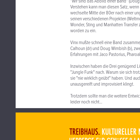
"Wir sind das Abbild einer Band" (Doug
Verstehen kann man diesen Satz, wenn ma
wechselte Mitte der 80er nach einer ungl
seinen verschiedenen Projekten (Weltmu
Wonder, Sting und Manhatten Transfer
worden zu ein.
Vinx mußte schnell eine Band zusammens
Calhoun (dr) und Doug Wimbish (b), zwe
Erfahrungen mit Jaco Pastorius, Pharoa
Inzwischen haben die Drei genügend Li
"Jungle Funk" nach. Warum sie sich tro
sie "nie wirklich geübt" haben. Und auc
unausgereift und improvisiert klingt.
Trotzdem sollte man die weitere Entwic
leider noch nicht...