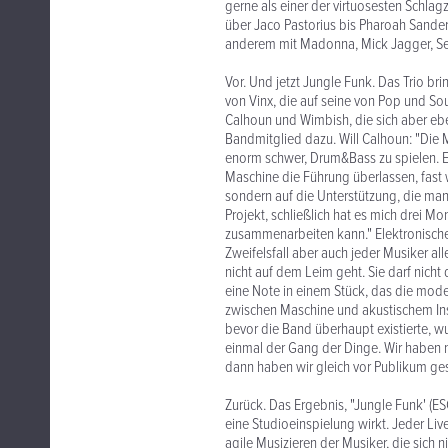
gerne als einer der virtuosesten Schla
über Jaco Pastorius bis Pharoah Sander
anderem mit Madonna, Mick Jagger, Sea
Vor. Und jetzt Jungle Funk. Das Trio br
von Vinx, die auf seine von Pop und S
Calhoun und Wimbish, die sich aber eb
Bandmitglied dazu. Will Calhoun: "Die M
enorm schwer, Drum&Bass zu spielen. E
Maschine die Führung überlassen, fast 
sondern auf die Unterstützung, die ma
Projekt, schließlich hat es mich drei M
zusammenarbeiten kann." Elektronische 
Zweifelsfall aber auch jeder Musiker a
nicht auf dem Leim geht. Sie darf nicht
eine Note in einem Stück, das die mode
zwischen Maschine und akustischem Inst
bevor die Band überhaupt existierte, w
einmal der Gang der Dinge. Wir haben n
dann haben wir gleich vor Publikum ges
Zurück. Das Ergebnis, "Jungle Funk' (ES
eine Studioeinspielung wirkt. Jeder Liv
agile Musizieren der Musiker, die sich 