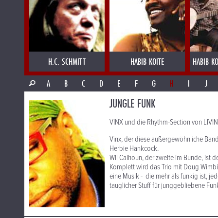
H.C. SCHMITT
HABIB KOITE
HABIB KO
A
B
C
D
E
F
G
H
I
J
JUNGLE FUNK
VINX und die Rhythm-Section von LIVI
Vinx, der diese außergewöhnliche Band
Herbie Hankcock.
Wil Calhoun, der zweite im Bunde, ist d
Komplett wird das Trio mit Doug Wimbi
eine Musik - die mehr als funkig ist, 
tauglicher Stuff für junggebliebene Funker