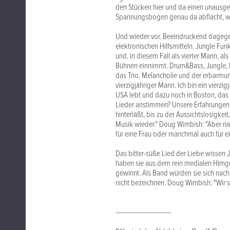
den Stücken hier und da einen unausgerei
Spannungsbogen genau da abflacht, wo 
Und wieder vor. Beeindruckend dagege
elektronischen Hilfsmitteln. Jungle Fun
und, in diesem Fall als vierter Mann, al
Bühnen einnimmt. Drum&Bass, Jungle, 
das Trio. Melancholie und der erbarmu
vierzigjähriger Mann. Ich bin ein vierzig
USA lebt und dazu noch in Boston, das v
Lieder anstimmen? Unsere Erfahrungen 
hinterläßt, bis zu der Aussichtslosigkei
Musik wieder." Doug Wimbish: "Aber nat
für eine Frau oder manchmal auch für 
Das bitter-süße Lied der Liebe wissen
haben sie aus dem rein medialen Hirng
gewinnt. Als Band würden sie sich nach 
nicht bezeichnen. Doug Wirnbish: "Wir s
---------------------------