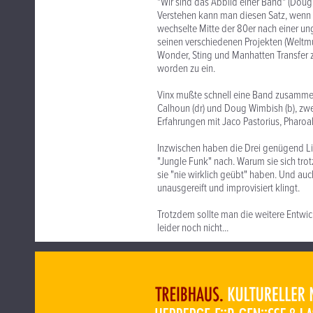
"Wir sind das Abbild einer Band" (Doug
Verstehen kann man diesen Satz, wenn ma
wechselte Mitte der 80er nach einer ungl
seinen verschiedenen Projekten (Weltmu
Wonder, Sting und Manhatten Transfer
worden zu ein.
Vinx mußte schnell eine Band zusammens
Calhoun (dr) und Doug Wimbish (b), zwe
Erfahrungen mit Jaco Pastorius, Pharoa
Inzwischen haben die Drei genügend Li
"Jungle Funk" nach. Warum sie sich tro
sie "nie wirklich geübt" haben. Und auc
unausgereift und improvisiert klingt.
Trotzdem sollte man die weitere Entwic
leider noch nicht...