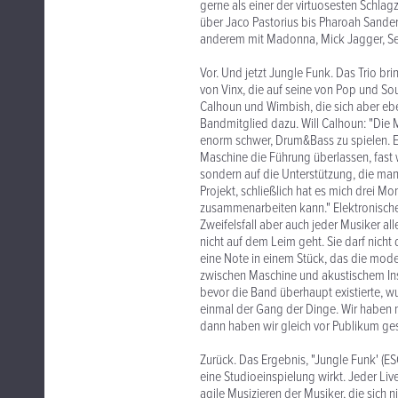
gerne als einer der virtuosesten Schla
über Jaco Pastorius bis Pharoah Sander
anderem mit Madonna, Mick Jagger, Sea
Vor. Und jetzt Jungle Funk. Das Trio br
von Vinx, die auf seine von Pop und S
Calhoun und Wimbish, die sich aber eb
Bandmitglied dazu. Will Calhoun: "Die M
enorm schwer, Drum&Bass zu spielen. E
Maschine die Führung überlassen, fast 
sondern auf die Unterstützung, die ma
Projekt, schließlich hat es mich drei M
zusammenarbeiten kann." Elektronische 
Zweifelsfall aber auch jeder Musiker a
nicht auf dem Leim geht. Sie darf nicht
eine Note in einem Stück, das die mode
zwischen Maschine und akustischem Inst
bevor die Band überhaupt existierte, w
einmal der Gang der Dinge. Wir haben n
dann haben wir gleich vor Publikum ges
Zurück. Das Ergebnis, "Jungle Funk' (ES
eine Studioeinspielung wirkt. Jeder Liv
agile Musizieren der Musiker, die sich 