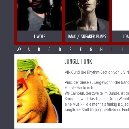
I-WOLF
IAMX / SNEAKER PIMPS
IDA
A
B
C
D
E
F
G
H
I
J
JUNGLE FUNK
VINX und die Rhythm-Section von LIVI
Vinx, der diese außergewöhnliche Band
Herbie Hankcock.
Wil Calhoun, der zweite im Bunde, ist d
Komplett wird das Trio mit Doug Wimbi
eine Musik - die mehr als funkig ist, 
tauglicher Stuff für junggebliebene Funker