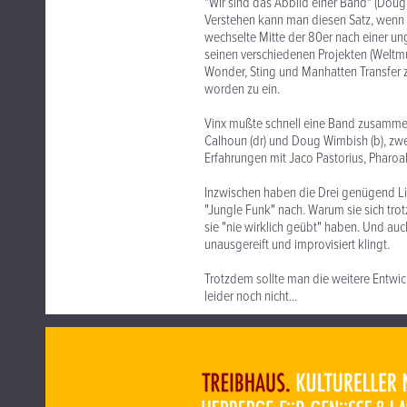
"Wir sind das Abbild einer Band" (Doug
Verstehen kann man diesen Satz, wenn ma
wechselte Mitte der 80er nach einer ungl
seinen verschiedenen Projekten (Weltmu
Wonder, Sting und Manhatten Transfer
worden zu ein.
Vinx mußte schnell eine Band zusammens
Calhoun (dr) und Doug Wimbish (b), zwe
Erfahrungen mit Jaco Pastorius, Pharoa
Inzwischen haben die Drei genügend Li
"Jungle Funk" nach. Warum sie sich tro
sie "nie wirklich geübt" haben. Und auc
unausgereift und improvisiert klingt.
Trotzdem sollte man die weitere Entwic
leider noch nicht...