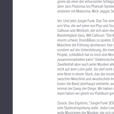
gerne als einer der virtuosesten Schla
über Jaco Pastorius bis Pharoah Sander
anderem mit Madonna, Mick Jagger, Sea
Vor. Und jetzt Jungle Funk. Das Trio br
von Vinx, die auf seine von Pop und S
Calhoun und Wimbish, die sich aber eb
Bandmitglied dazu. Will Calhoun: "Die M
enorm schwer, Drum&Bass zu spielen. E
Maschine die Führung überlassen, fast 
sondern auf die Unterstützung, die ma
Projekt, schließlich hat es mich drei M
zusammenarbeiten kann." Elektronische 
Zweifelsfall aber auch jeder Musiker a
nicht auf dem Leim geht. Sie darf nicht
eine Note in einem Stück, das die mode
zwischen Maschine und akustischem Inst
bevor die Band überhaupt existierte, w
einmal der Gang der Dinge. Wir haben n
dann haben wir gleich vor Publikum ges
Zurück. Das Ergebnis, "Jungle Funk' (ES
eine Studioeinspielung wirkt. Jeder Liv
agile Musizieren der Musiker, die sich 