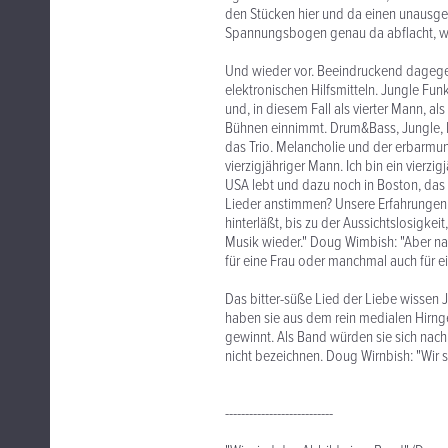
den Stücken hier und da einen unausgerei
Spannungsbogen genau da abflacht, wo 
Und wieder vor. Beeindruckend dagege
elektronischen Hilfsmitteln. Jungle Fun
und, in diesem Fall als vierter Mann, al
Bühnen einnimmt. Drum&Bass, Jungle, 
das Trio. Melancholie und der erbarmu
vierzigjähriger Mann. Ich bin ein vierzig
USA lebt und dazu noch in Boston, das v
Lieder anstimmen? Unsere Erfahrungen 
hinterläßt, bis zu der Aussichtslosigkei
Musik wieder." Doug Wimbish: "Aber nat
für eine Frau oder manchmal auch für 
Das bitter-süße Lied der Liebe wissen
haben sie aus dem rein medialen Hirng
gewinnt. Als Band würden sie sich nach 
nicht bezeichnen. Doug Wirnbish: "Wir s
---------------------------