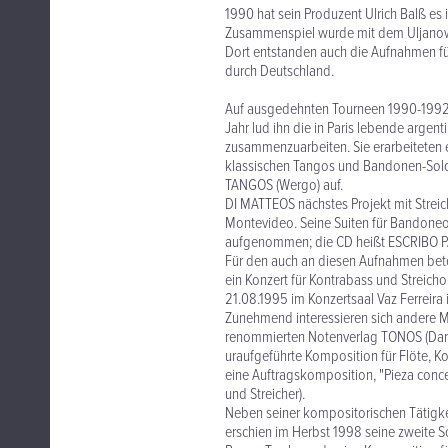
1990 hat sein Produzent Ulrich Balß es
Zusammenspiel wurde mit dem Uljanowsk
Dort entstanden auch die Aufnahmen fü
durch Deutschland.
Auf ausgedehnten Tourneen 1990-1992 in
Jahr lud ihn die in Paris lebende argent
zusammenzuarbeiten. Sie erarbeiteten e
klassischen Tangos und Bandonen-Solo
TANGOS (Wergo) auf.
DI MATTEOS nächstes Projekt mit Streic
Montevideo. Seine Suiten für Bandoneo
aufgenommen; die CD heißt ESCRIBO 
Für den auch an diesen Aufnahmen bete
ein Konzert für Kontrabass und Streich
21.08.1995 im Konzertsaal Vaz Ferreira
Zunehmend interessieren sich andere M
renommierten Notenverlag TONOS (Darms
uraufgeführte Komposition für Flöte, K
eine Auftragskomposition, "Pieza conc
und Streicher).
Neben seiner kompositorischen Tätigkei
erschien im Herbst 1998 seine zweite 