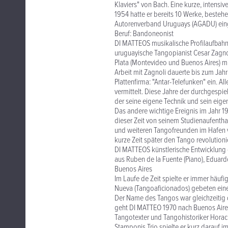
Klaviers" von Bach. Eine kurze, intensi
1954 hatte er bereits 10 Werke, best
Autorenverband Uruguays (AGADU) eing
Beruf: Bandoneonist
DI MATTEOS musikalische Profilaufbahn
uruguayische Tangopianist Cesar Zagnoli
Plata (Montevideo und Buenos Aires) m
Arbeit mit Zagnoli dauerte bis zum Jahr 
Plattenfirma: "Antar-Telefunken" ein. 
vermittelt. Diese Jahre der durchgespie
der seine eigene Technik und sein eig
Das andere wichtige Ereignis im Jahr 1
dieser Zeit von seinem Studienaufenth
und weiteren Tangofreunden im Hafen v
kurze Zeit später den Tango revolutio
DI MATTEOS künstlerische Entwicklung gi
aus Ruben de la Fuente (Piano), Eduard
Buenos Aires
Im Laufe de Zeit spielte er immer häu
Nueva (Tangoaficionados) gebeten eine 
Der Name des Tangos war gleichzeitig
geht DI MATTEO 1970 nach Buenos Aire
Tangotexter und Tangohistoriker Horaci
Stamponis Trio spielte er kurz darauf i