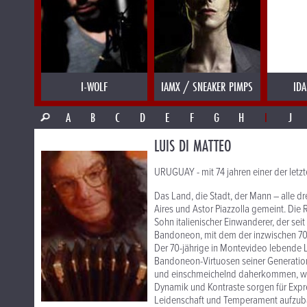
I-WOLF
IAMX / SNEAKER PIMPS
IDA
A
B
C
D
E
F
G
H
I
J
LUIS DI MATTEO
URUGUAY - mit 74 jahren einer der let
Das Land, die Stadt, der Mann – alle dr
Aires und Astor Piazzolla gemeint. Die 
Sohn italienischer Einwanderer, der sei
Bandoneon, mit dem der inzwischen 70jä
Der 70-jährige in Montevideo lebende
Bandoneon-Virtuosen seiner Generation
und einschmeichelnd daherkommen, wie
Dynamik und Kontraste sorgen für Expr
Leidenschaft und Temperament aufzu