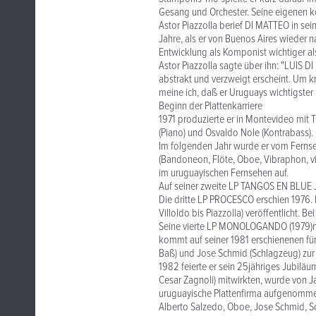
Gesang und Orchester. Seine eigenen k
Astor Piazzolla berief DI MATTEO in se
Jahre, als er von Buenos Aires wieder 
Entwicklung als Komponist wichtiger al
Astor Piazzolla sagte über ihn: "LUIS 
abstrakt und verzweigt erscheint. Um k
meine ich, daß er Uruguays wichtigster 
Beginn der Plattenkarriere
1971 produzierte er in Montevideo mit 
(Piano) und Osvaldo Nole (Kontrabass).
Im folgenden Jahr wurde er vom Fernse
(Bandoneon, Flöte, Oboe, Vibraphon, vie
im uruguayischen Fernsehen auf.
Auf seiner zweite LP TANGOS EN BLUE JE
Die dritte LP PROCESCO erschien 1976. 
Villoldo bis Piazzolla) veröffentlicht. Be
Seine vierte LP MONOLOGANDO (1979)ni
kommt auf seiner 1981 erschienenen fü
Baß) und Jose Schmid (Schlagzeug) zur 
1982 feierte er sein 25jähriges Jubiläu
Cesar Zagnoli) mitwirkten, wurde von Jav
uruguayische Plattenfirma aufgenommen
Alberto Salzedo, Oboe, Jose Schmid, S