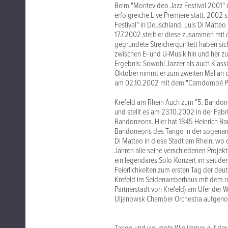
Beim "Montevideo Jazz Festival 2001" 
erfolgreiche Live Premiere statt. 2002
Festival" in Deuschland. Luis Di Matt
17.7.2002 stellt er diese zusammen mit 
gegründete Streicherquintett haben si
zwischen E- und U-Musik hin und her zu
Ergebnis: Sowohl Jazzer als auch Klassi
Oktober nimmt er zum zweiten Mal an de
am 02.10.2002 mit dem "Camdombé Proj
Krefeld am Rhein Auch zum "5. Bandon
und stellt es am 23.10.2002 in der Fabr
Bandoneons. Hier hat 1845 Heinrich Ba
Bandoneons des Tango in der sogenannt
Di Matteo in diese Stadt am Rhein, wo 
Jahren alle seine verschiedenen Projekte
ein legendäres Solo-Konzert im seit de
Feierlichkeiten zum ersten Tag der deuts
Krefeld im Seidenweberhaus mit dem ru
Partnerstadt von Krefeld) am Ufer der 
Uljanowsk Chamber Orchestra aufgen