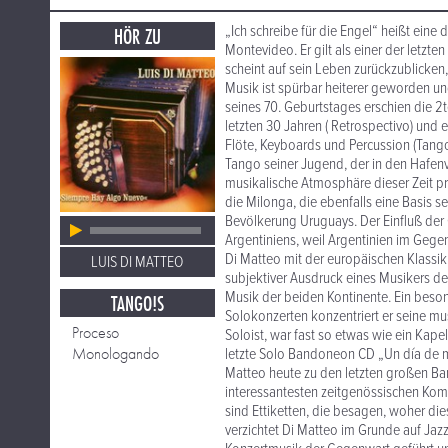
„Ich schreibe für die Engel“ heißt eine
HÖR ZU
Montevideo. Er gilt als einer der letz
scheint auf sein Leben zurückzublicken,
Musik ist spürbar heiterer geworden un
seines 70. Geburtstages erschien die
letzten 30 Jahren ( Retrospectivo) und
Flöte, Keyboards und Percussion (Tango
Tango seiner Jugend, der in den Hafen
musikalische Atmosphäre dieser Zeit pr
die Milonga, die ebenfalls eine Basis 
Bevölkerung Uruguays. Der Einfluß de
Argentiniens, weil Argentinien im Gege
Di Matteo mit der europäischen Klassi
LUIS DI MATTEO
subjektiver Ausdruck eines Musikers d
Musik der beiden Kontinente. Ein besond
TANGO!S
Solokonzerten konzentriert er seine mus
Proceso
Soloist, war fast so etwas wie ein Kape
Monologando
letzte Solo Bandoneon CD „Un día de mi
Matteo heute zu den letzten großen Ban
interessantesten zeitgenössischen K
sind Ettiketten, die besagen, woher die
verzichtet Di Matteo im Grunde auf Jazz