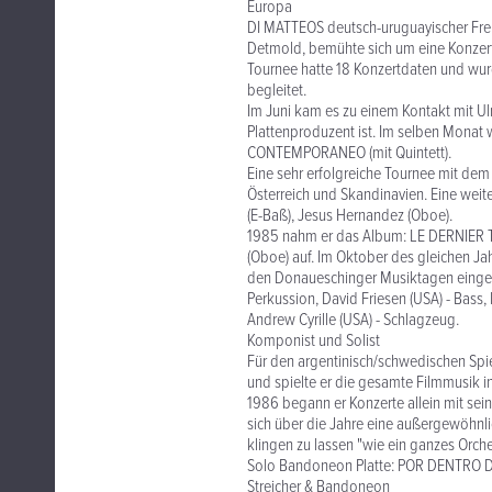
Europa
DI MATTEOS deutsch-uruguayischer Fre
Detmold, bemühte sich um eine Konzert
Tournee hatte 18 Konzertdaten und wu
begleitet.
Im Juni kam es zu einem Kontakt mit Ul
Plattenproduzent ist. Im selben Monat
CONTEMPORANEO (mit Quintett).
Eine sehr erfolgreiche Tournee mit dem 
Österreich und Skandinavien. Eine weit
(E-Baß), Jesus Hernandez (Oboe).
1985 nahm er das Album: LE DERNIER TAN
(Oboe) auf. Im Oktober des gleichen J
den Donaueschinger Musiktagen eingela
Perkussion, David Friesen (USA) - Bass,
Andrew Cyrille (USA) - Schlagzeug.
Komponist und Solist
Für den argentinisch/schwedischen Spie
und spielte er die gesamte Filmmusik in
1986 begann er Konzerte allein mit se
sich über die Jahre eine außergewöhnlic
klingen zu lassen "wie ein ganzes Orche
Solo Bandoneon Platte: POR DENTRO DE
Streicher & Bandoneon