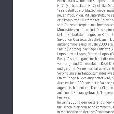
Bonus-Track wurde eine Komposition f
Nr. 2" (Streichquintett Nr. 2), ein live Mi
1999 betritt Luis Di Matteo wieder mu
neuen Produktion. Mit Unterstützung s
eine komplette CD erarbeitet. Bei den
sein Konzept integriert, mit ihren typi
Montevideo zu hören sind. Dieser afro
bei der Geburt des Tangos am Rio de la P
Saxophon-Quartetts, das die Dynamik d
aufgenommene und im Jahr 2000 ersch
Sastre (Soprano) , Santiago Gutierrez (A
Lopez, Javier Lopez, Marcelo Lopez (Ca
Bass). "Als ich begann, mich mit diesem
von Tango und Candombé im Kopf. Der T
und geformt. Meine musikalische Identi
Verbindung zum Tango, zumindest was 
Etikett Tango Nuevo angeheftet wird, bin
Auch im Jahr 1999 entsteht in Valencia 
argentinisch-spanische Dichter Claudio
auf einer CD herausgebracht: "La memor
Festivals
Im Jahr 2000 folgen weitere Tourneen 
finnischen Streichern seine kammermus
in Montevideo an der Live-Performance