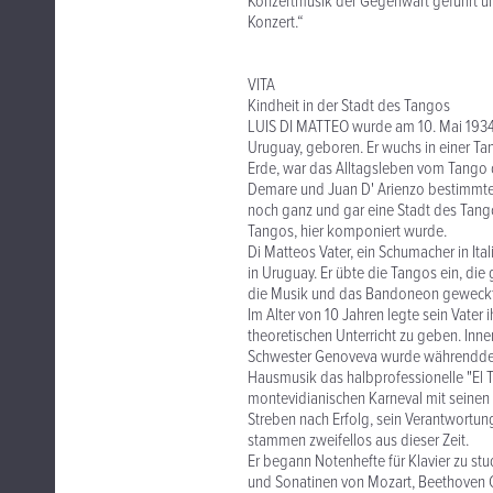
Konzertmusik der Gegenwart geführt und
Konzert.“
VITA
Kindheit in der Stadt des Tangos
LUIS DI MATTEO wurde am 10. Mai 1934 
Uruguay, geboren. Er wuchs in einer Ta
Erde, war das Alltagsleben vom Tango d
Demare und Juan D' Arienzo bestimmte
noch ganz und gar eine Stadt des Tang
Tangos, hier komponiert wurde.
Di Matteos Vater, ein Schumacher in It
in Uruguay. Er übte die Tangos ein, di
die Musik und das Bandoneon geweckt
Im Alter von 10 Jahren legte sein Vate
theoretischen Unterricht zu geben. Inn
Schwester Genoveva wurde währenddesse
Hausmusik das halbprofessionelle "El Tr
montevidianischen Karneval mit seinen 
Streben nach Erfolg, sein Verantwortun
stammen zweifellos aus dieser Zeit.
Er begann Notenhefte für Klavier zu s
und Sonatinen von Mozart, Beethoven 