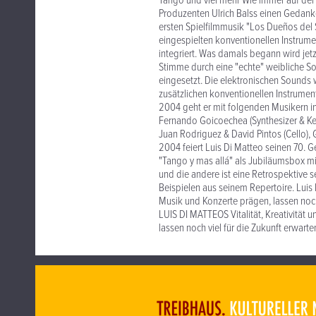
Tango und viel mehr Wie immer auf de
Produzenten Ulrich Balss einen Gedanken
ersten Spielfilmmusik "Los Dueños del 
eingespielten konventionellen Instrum
integriert. Was damals begann wird jet
Stimme durch eine "echte" weibliche S
eingesetzt. Die elektronischen Sounds
zusätzlichen konventionellen Instrumen
2004 geht er mit folgenden Musikern i
Fernando Goicoechea (Synthesizer & Key
Juan Rodriguez & David Pintos (Cello),
2004 feiert Luis Di Matteo seinen 70. 
"Tango y mas allá" als Jubiläumsbox mi
und die andere ist eine Retrospektive 
Beispielen aus seinem Repertoire. Luis 
Musik und Konzerte prägen, lassen noch
LUIS DI MATTEOS Vitalität, Kreativität
lassen noch viel für die Zukunft erwarten