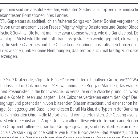
rgentinien sind sie absolute Helden, verkaufen Stadien aus, toppen die heimisc
ekanntesten Formationen ihres Landes.
RTL-Superstars ausschließlich an früheren Songs von Dieter Bohlen vergreifen, 
lfe von unter anderem Jason Freese (Mighty Mighty Bosstones) und Buster Bloo
ische 80er-Hits. Die kennt man hier zwar ebenso wenig, wie die Band selbst. Do
samt gut. Meist wird fix und flott drauf los geskat. Ein wenig gepunkt, ein wenig
Ja, die sieben Calzones und ihre Gäste kennen keinen musikalischen Grenzen, 
sa dazwischen, haben keine Hemmungen, das Tempo auch mal kräftig zu dross
berzeugen.
Roll? Ska? Kratzende, sägende Bläser? Ihr wollt den ultimativen Grrrooove???! W
eich, dass ihr Los Calzones wollt!? Es war einmal ein Reggae-Märchen, das warf e
toned Posaunisten in die Kochwäsche. So versaute er die Wäsche gründlich, wora
an die Köpfe bliesen und sägten... Los Calzones verdrehen einem den Kopf. Di
rgnügt und potent dahin, von blitzenden Bläsern attackiert und einer schön har
age, Schlagzeug und Bass lieben diesen Beruf! Na klar, die Typen in der Band ha
dick hinter den Ohren - die Melodien sind vom allerfeinsten. Der Gesang - solist
 paßt wie die Faust auf´s Auge. Doch vor allem diese wie ein Tornado angefegten
ten Gruppenbrüllereien, pardon, Gruppengesänge, sind das allerbeste an dies
ch als Verstärkung solche Kaliber wie Buster Bloodvessel (Bad Manners) und J