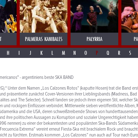
T
PALMERAS KANIBALES
PALYRRIA
PA
H
I
J
K
L
M
N
O
P
Q
R
S
mericanos" - argentiniens beste SKA BAND
G).* Unter dem Namen „Los Calzones Rotos“ (kaputte Hosen) trat die Band ers
und präsentierte zunächst Cover-Versionen ihrer Lieblingsbands (Madness, Bad
alites and The Selecter). Schnell fanden sie jedoch ihren eigenen Stil, welcher S
 und rockigen Einflüssen verbindet. Mittlerweile sieben veröffentlichte Alben
üdamerika und die USA, deren schweißtreibende Shows von hunderttausenden
und ihre politischen Aussagen zu Korruption und sozialer Ungerechtigkeit habe
t 1996 nennen) zu einer der bekanntesten und populärsten Ska-Bands Südamerik
Frecuencia Extrema“ vereint erneut Fiesta-Ska mit brachialem Rock und braucht
icht zu fürchten. Erstmals kommen „Los Calzones“ nun auch auf Tour nach Eur