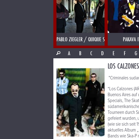
PABLO ZIEGLER / QUIQUE SINESI
PAKAVA I
A
B
C
D
E
F
G
LOS CALZONES
"Criminales suda
*Los Calzones (AR
Buenos Aires auf 
Specials, The Skat
südamerikanischen
Tourneen durch S
gefeiert wurden, 
(wie sie sich sei
aktuelles Album „
Bands wie Ska-P n