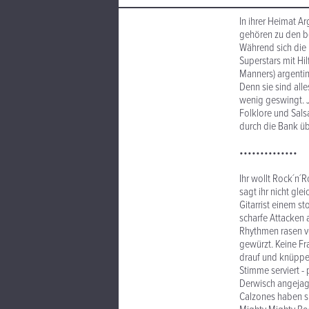
In ihrer Heimat A
gehören zu den b
Während sich die 
Superstars mit Hi
Manners) argentin
Denn sie sind alle
wenig geswingt. 
Folklore und Sal
durch die Bank ü
••••••••••••••
Ihr wollt Rock´n´
sagt ihr nicht gl
Gitarrist einem s
scharfe Attacken 
Rhythmen rasen ve
gewürzt. Keine Fr
drauf und knüppel
Stimme serviert -
Derwisch angejag
Calzones haben si