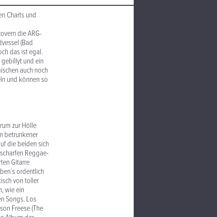
hen Charts und
covern die ARG-
dvessel (Bad
ch das ist egal.
 gebillyt und ein
mischen auch noch
eln und können so
arum zur Hölle
in betrunkener
uf die beiden sich
e scharfen Reggae-
ten Gitarre
ben´s ordentlich
isch von toller
, wie ein
en Songs. Los
ason Freese (The