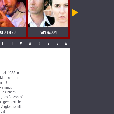
OLO FRESU
PAPERMOON
PAROV STELAR
T
U
V
W
X
Y
Z
#
tmals 1988 in
 Manners, The
ka mit
, Mammut-
 Besuchern
n „Los Calzones“
as gemacht. Ihr
 Vergleiche mit
opa!