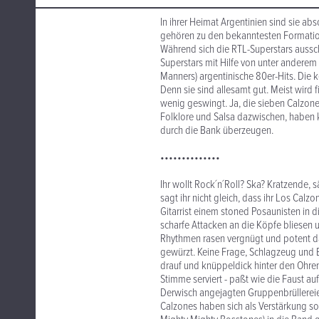
In ihrer Heimat Argentinien sind sie a
gehören zu den bekanntesten Formatio
Während sich die RTL-Superstars aussch
Superstars mit Hilfe von unter andere
Manners) argentinische 80er-Hits. Die 
Denn sie sind allesamt gut. Meist wird f
wenig geswingt. Ja, die sieben Calzon
Folklore und Salsa dazwischen, haben
durch die Bank überzeugen.
••••••••••••••
Ihr wollt Rock´n´Roll? Ska? Kratzende, 
sagt ihr nicht gleich, dass ihr Los Cal
Gitarrist einem stoned Posaunisten in 
scharfe Attacken an die Köpfe bliesen 
Rhythmen rasen vergnügt und potent dah
gewürzt. Keine Frage, Schlagzeug und Ba
drauf und knüppeldick hinter den Ohren 
Stimme serviert - paßt wie die Faust au
Derwisch angejagten Gruppenbrüllereie
Calzones haben sich als Verstärkung so