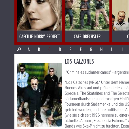
CAECILIE NORBY PROJECT
CAFE DRECHSLER
C
A
B
C
D
E
F
G
H
I
J
LOS CALZONES
"Criminales sudamericanos" - argenti
*Los Calzones (ARG).* Unter dem Namen
Buenos Aires auf und präsentierte zun
Specials, The Skatalites and The Selecte
südamerikanischen und rockigen Einflüs
Tourneen durch Südamerika und die U
gefeiert wurden, und ihre politischen 
(wie sie sich seit 1996 nennen) zu ein
aktuelles Album „Frecuencia Extrema“ v
Bands wie Ska-P nicht zu fürchten. Er