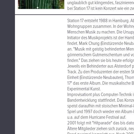
unglaublich gut klingendes, faszinieren
bei Station 17 ist kein Konzert wie ein
Station 17 entsteht 1988 in Hamburg. A
Wohngruppen zusammen. In der Wohngru
Menschen Musik zu machen. Die Ursuppe
Initiator des Musikprojekts ist der Ham
findet. Mark Chung (Einstürzende Neuba
an. "Musik mit geistig behinderten Men
gönnerischem Gutmenschentum und vorf
finden." Das ziehen sie bis heute erfolg
Jeweils ein Behinderter aus Alsterdor
Track. Zu den Produzenten der ersten S
Einheit (Einstürzende Neubauten), Thom
17" das erste Album. Die musikalische 
Experimental Kunst.
Improvisationt plus Computer-Technik is
Bandentwicklung stattfindet. Das Konze
speist daraufhin mit stoischen Minimal
Spiel und 1997 doch wieder ein Album-N
u.a. auf dem Hurricane Festival auf.
2001 folgt mit "Hitparade" das bis dato
Ältere Mitglieder ziehen sich zurück, n