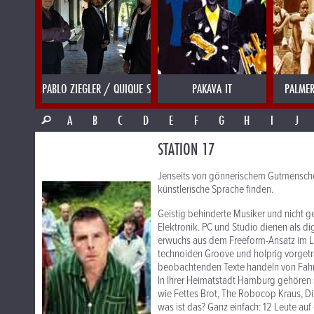
PABLO ZIEGLER / QUIQUE SINESI
PAKAVA IT
PALMER
A
B
C
D
E
F
G
H
I
J
STATION 17
Jenseits von gönnerischem Gutmensche
künstlerische Sprache finden.
Geistig behinderte Musiker und nicht ge
Elektronik. PC und Studio dienen als di
erwuchs aus dem Freeform-Ansatz im Lau
technoiden Groove und holprig vorgetra
beobachtenden Texte handeln von Fahr
In Ihrer Heimatstadt Hamburg gehören s
wie Fettes Brot, The Robocop Kraus, D
was ist das? Ganz einfach: 12 Leute auf