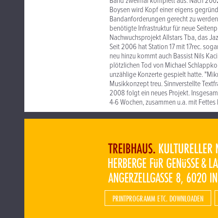
Band zweimal komplett aus. Nach 2002 
Boysen wird Kopf einer eigens gegrün
Bandanforderungen gerecht zu werden. '
benötigte Infrastruktur für neue Seite
Nachwuchsprojekt Allstars Tba, das Jazz
Seit 2006 hat Station 17 mit 17rec. sogar
neu hinzu kommt auch Bassist Nils Kac
plötzlichen Tod von Michael Schlappko
unzählige Konzerte gespielt hatte. "Mi
Musikkonzept treu. Sinnverstellte Textf
2008 folgt ein neues Projekt. Insgesam
4-6 Wochen, zusammen u.a. mit Fettes 
PRINTPROGRAMM ETC. DOWNLOADEN