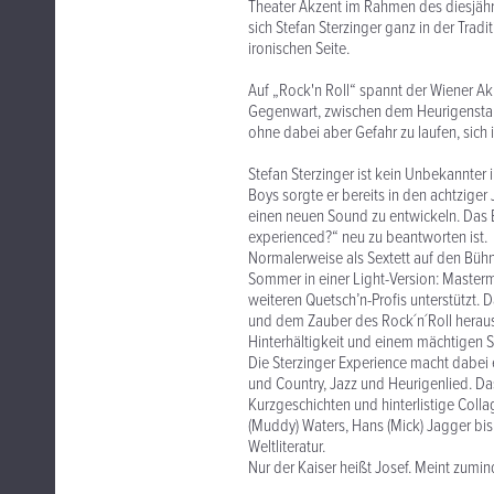
Theater Akzent im Rahmen des diesjähri
sich Stefan Sterzinger ganz in der Trad
ironischen Seite.
Auf „Rock'n Roll“ spannt der Wiener A
Gegenwart, zwischen dem Heurigensta
ohne dabei aber Gefahr zu laufen, sich i
Stefan Sterzinger ist kein Unbekannter
Boys sorgte er bereits in den achtziger
einen neuen Sound zu entwickeln. Das 
experienced?“ neu zu beantworten ist.
Normalerweise als Sextett auf den Bühn
Sommer in einer Light-Version: Masterm
weiteren Quetsch’n-Profis unterstützt.
und dem Zauber des Rock´n´Roll heraus.
Hinterhältigkeit und einem mächtigen S
Die Sterzinger Experience macht dabei
und Country, Jazz und Heurigenlied. Das
Kurzgeschichten und hinterlistige Colla
(Muddy) Waters, Hans (Mick) Jagger bis
Weltliteratur.
Nur der Kaiser heißt Josef. Meint zumin