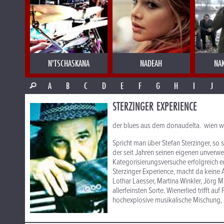
N'TSCHASKANA
NADEAH
NA
A
B
C
D
E
F
G
H
I
J
STERZINGER EXPERIENCE
der blues aus dem donaudelta. wien w
Spricht man über Stefan Sterzinger, so 
der seit Jahren seinen eigenen unverwe
Kategorisierungsversuche erfolgreich e
Sterzinger Experience, macht da keine
Lothar Laesser, Martina Winkler, Jörg M
allerfeinsten Sorte. Wienerlied trifft a
hochexplosive musikalische Mischung, d