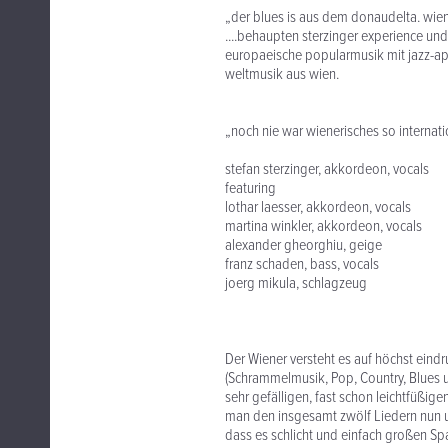
„der blues is aus dem donaudelta. wi
....behaupten sterzinger experience un
europaeische popularmusik mit jazz-ap
weltmusik aus wien.
„noch nie war wienerisches so internati
stefan sterzinger, akkordeon, vocals
featuring
lothar laesser, akkordeon, vocals
martina winkler, akkordeon, vocals
alexander gheorghiu, geige
franz schaden, bass, vocals
joerg mikula, schlagzeug
Der Wiener versteht es auf höchst eind
(Schrammelmusik, Pop, Country, Blues u
sehr gefälligen, fast schon leichtfüßi
man den insgesamt zwölf Liedern nun 
dass es schlicht und einfach großen Sp