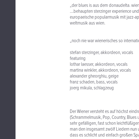
„der blues is aus dem donaudelta. wi
....behaupten sterzinger experience un
europaeische popularmusik mit jazz-ap
weltmusik aus wien.
„noch nie war wienerisches so internati
stefan sterzinger, akkordeon, vocals
featuring
lothar laesser, akkordeon, vocals
martina winkler, akkordeon, vocals
alexander gheorghiu, geige
franz schaden, bass, vocals
joerg mikula, schlagzeug
Der Wiener versteht es auf höchst eind
(Schrammelmusik, Pop, Country, Blues u
sehr gefälligen, fast schon leichtfüßi
man den insgesamt zwölf Liedern nun 
dass es schlicht und einfach großen Sp