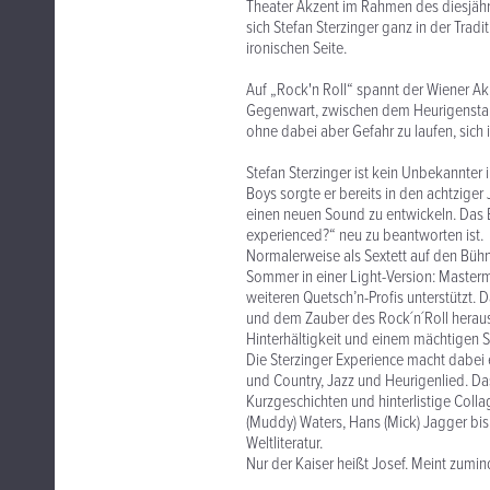
Theater Akzent im Rahmen des diesjähri
sich Stefan Sterzinger ganz in der Trad
ironischen Seite.
Auf „Rock'n Roll“ spannt der Wiener A
Gegenwart, zwischen dem Heurigensta
ohne dabei aber Gefahr zu laufen, sich i
Stefan Sterzinger ist kein Unbekannter
Boys sorgte er bereits in den achtziger
einen neuen Sound zu entwickeln. Das 
experienced?“ neu zu beantworten ist.
Normalerweise als Sextett auf den Bühn
Sommer in einer Light-Version: Masterm
weiteren Quetsch’n-Profis unterstützt.
und dem Zauber des Rock´n´Roll heraus.
Hinterhältigkeit und einem mächtigen S
Die Sterzinger Experience macht dabei
und Country, Jazz und Heurigenlied. Das
Kurzgeschichten und hinterlistige Colla
(Muddy) Waters, Hans (Mick) Jagger bis
Weltliteratur.
Nur der Kaiser heißt Josef. Meint zumin