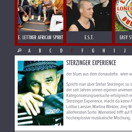
E. LETTNER AFRICAN SPIRIT
E.S.T.
EASY S
A
B
C
D
E
F
G
H
I
J
STERZINGER EXPERIENCE
der blues aus dem donaudelta. wien w
Spricht man über Stefan Sterzinger, so 
der seit Jahren seinen eigenen unverwe
Kategorisierungsversuche erfolgreich e
Sterzinger Experience, macht da keine
Lothar Laesser, Martina Winkler, Jörg M
allerfeinsten Sorte. Wienerlied trifft a
hochexplosive musikalische Mischung, d