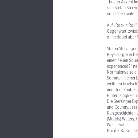
Theater Akzent im
sich Stefan Sterz
ironischen Seite.
Auf „Rock'n Roll“
Gegenwart, zwis
ohne dabei aber Ge
Stefan Sterzinger
Boys sorgte er ber
einen neuen Sound
experienced?“ neu
Normalerweise als
Sommer in einer L
weiteren Quetsch’
und dem Zauber de
Hinterhältigkeit 
Die Sterzinger E
und Country, Jazz
Kurzgeschichten u
(Muddy) Waters, H
Weltliteratur.
Nur der Kaiser he