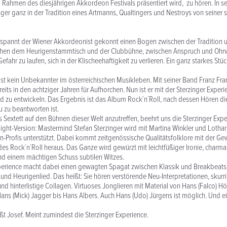
 Rahmen des diesjährigen Akkordeon Festivals präsentiert wird, zu hören. In se
inger ganz in der Tradition eines Artmanns, Qualtingers und Nestroys von seiner 
 spannt der Wiener Akkordeonist gekonnt einen Bogen zwischen der Tradition 
chen dem Heurigenstammtisch und der Clubbühne, zwischen Anspruch und Oh
fahr zu laufen, sich in der Klischeehaftigkeit zu verlieren. Ein ganz starkes Stüc
 ist kein Unbekannter im österreichischen Musikleben. Mit seiner Band Franz Fr
eits in den achtziger Jahren für Aufhorchen. Nun ist er mit der Sterzinger Exper
 zu entwickeln. Das Ergebnis ist das Album Rock´n´Roll, nach dessen Hören di
 zu beantworten ist.
 Sextett auf den Bühnen dieser Welt anzutreffen, beehrt uns die Sterzinger Exp
ight-Version: Mastermind Stefan Sterzinger wird mit Martina Winkler und Lothar
n-Profis unterstützt. Dabei kommt zeitgenössische Qualitätsfolklore mit der Ge
s Rock´n´Roll heraus. Das Ganze wird gewürzt mit leichtfüßiger Ironie, charma
und einem mächtigen Schuss subtilen Witzes.
xperience macht dabei einen gewagten Spagat zwischen Klassik und Breakbeats,
 und Heurigenlied. Das heißt: Sie hören verstörende Neu-Interpretationen, skurri
nd hinterlistige Collagen. Virtuoses Jonglieren mit Material von Hans (Falco) Hö
ans (Mick) Jagger bis Hans Albers. Auch Hans (Udo) Jürgens ist möglich. Und e
ißt Josef. Meint zumindest die Sterzinger Experience.