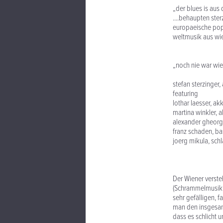
„der blues is au
....behaupten ste
europaeische pop
weltmusik aus wi
„noch nie war wie
stefan sterzinger
featuring
lothar laesser, a
martina winkler, 
alexander gheorg
franz schaden, ba
joerg mikula, sch
Der Wiener verste
(Schrammelmusik, 
sehr gefälligen, 
man den insgesam
dass es schlicht 