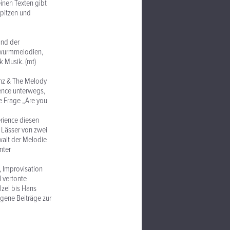
inen Texten gibt
spitzen und
und der
rwurmmelodien,
k Musik. (mt)
anz & The Melody
ience unterwegs,
e Frage „Are you
erience diesen
 Lässer von zwei
walt der Melodie
nter
 Improvisation
l vertonte
lzel bis Hans
igene Beiträge zur