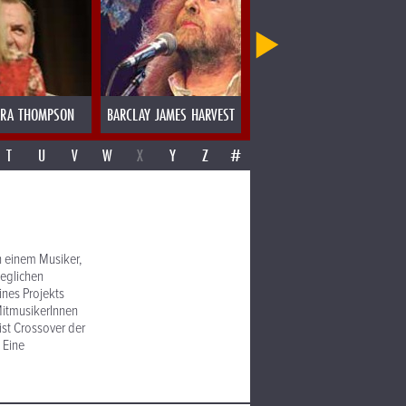
ARA THOMPSON
BARCLAY JAMES HARVEST
BASS INSTINCT
T
U
V
W
X
Y
Z
#
on einem Musiker,
jeglichen
ines Projekts
MitmusikerInnen
ist Crossover der
 Eine