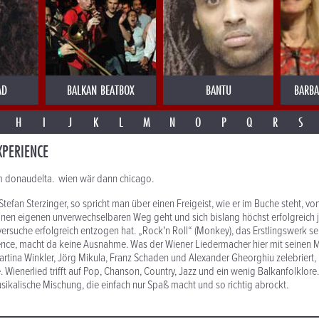
AD
BALKAN BEATBOX
BANTU
BARB
H
I
J
K
L
M
N
O
P
Q
R
S
XPERIENCE
m donaudelta. wien wär dann chicago.
tefan Sterzinger, so spricht man über einen Freigeist, wie er im Buche steht, v
einen eigenen unverwechselbaren Weg geht und sich bislang höchst erfolgreich 
ersuche erfolgreich entzogen hat. „Rock'n Roll“ (Monkey), das Erstlingswerk se
ence, macht da keine Ausnahme. Was der Wiener Liedermacher hier mit seinen 
artina Winkler, Jörg Mikula, Franz Schaden und Alexander Gheorghiu zelebriert, 
e. Wienerlied trifft auf Pop, Chanson, Country, Jazz und ein wenig Balkanfolklore.
ikalische Mischung, die einfach nur Spaß macht und so richtig abrockt.