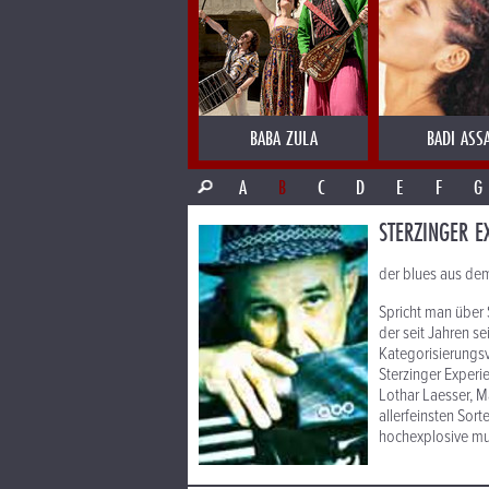
BABA ZULA
BADI ASS
A
B
C
D
E
F
G
STERZINGER E
der blues aus de
Spricht man über S
der seit Jahren s
Kategorisierungsv
Sterzinger Experi
Lothar Laesser, M
allerfeinsten Sort
hochexplosive mus