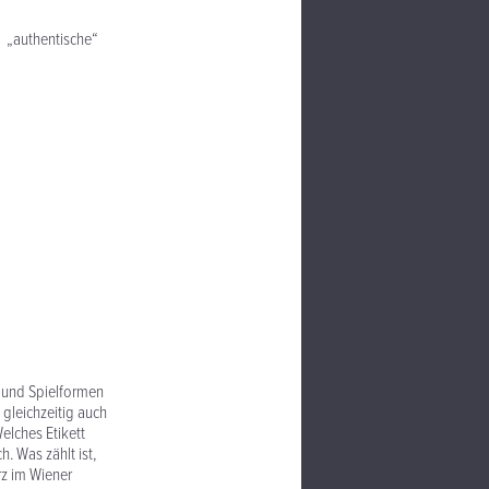
k „authentische“
n und Spielformen
gleichzeitig auch
elches Etikett
 Was zählt ist,
rz im Wiener