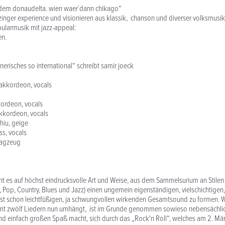
s dem donaudelta. wien waer´dann chikago“
rzinger experience und visionieren aus klassik, chanson und diverser volksmusi
ularmusik mit jazz-appeal:
en.
nerisches so international“ schreibt samir joeck
, akkordeon, vocals
kkordeon, vocals
akkordeon, vocals
hiu, geige
ss, vocals
lagzeug
ht es auf höchst eindrucksvolle Art und Weise, aus dem Sammelsurium an Stile
Pop, Country, Blues und Jazz) einen ungemein eigenständigen, vielschichtigen, 
fast schon leichtfüßigen, ja schwungvollen wirkenden Gesamtsound zu formen. W
t zwölf Liedern nun umhängt, ist im Grunde genommen sowieso nebensächlich.
und einfach großen Spaß macht, sich durch das „Rock'n Roll“, welches am 2. Mä