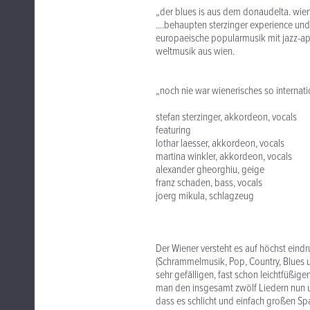
„der blues is aus dem donaudelta. wi
....behaupten sterzinger experience un
europaeische popularmusik mit jazz-ap
weltmusik aus wien.
„noch nie war wienerisches so internati
stefan sterzinger, akkordeon, vocals
featuring
lothar laesser, akkordeon, vocals
martina winkler, akkordeon, vocals
alexander gheorghiu, geige
franz schaden, bass, vocals
joerg mikula, schlagzeug
Der Wiener versteht es auf höchst eind
(Schrammelmusik, Pop, Country, Blues u
sehr gefälligen, fast schon leichtfüßi
man den insgesamt zwölf Liedern nun 
dass es schlicht und einfach großen Sp