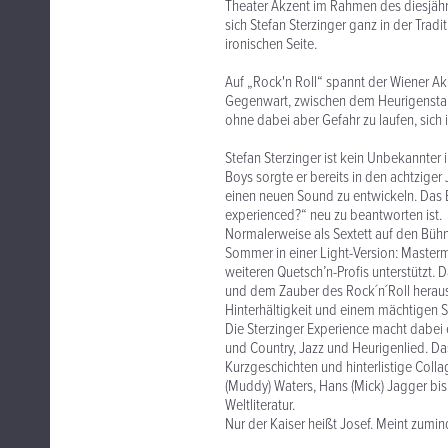
Theater Akzent im Rahmen des diesjähri
sich Stefan Sterzinger ganz in der Trad
ironischen Seite.
Auf „Rock'n Roll“ spannt der Wiener A
Gegenwart, zwischen dem Heurigensta
ohne dabei aber Gefahr zu laufen, sich i
Stefan Sterzinger ist kein Unbekannter
Boys sorgte er bereits in den achtziger
einen neuen Sound zu entwickeln. Das 
experienced?“ neu zu beantworten ist.
Normalerweise als Sextett auf den Bühn
Sommer in einer Light-Version: Masterm
weiteren Quetsch’n-Profis unterstützt.
und dem Zauber des Rock´n´Roll heraus.
Hinterhältigkeit und einem mächtigen S
Die Sterzinger Experience macht dabei
und Country, Jazz und Heurigenlied. Das
Kurzgeschichten und hinterlistige Colla
(Muddy) Waters, Hans (Mick) Jagger bis
Weltliteratur.
Nur der Kaiser heißt Josef. Meint zumin