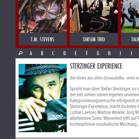
T.M. STEVENS
TAKSIM TRIO
TAL
A
B
C
D
E
F
G
H
I
J
STERZINGER EXPERIENCE
der blues aus dem donaudelta. wien w
Spricht man über Stefan Sterzinger, so 
der seit Jahren seinen eigenen unverwe
Kategorisierungsversuche erfolgreich e
Sterzinger Experience, macht da keine
Lothar Laesser, Martina Winkler, Jörg M
allerfeinsten Sorte. Wienerlied trifft a
hochexplosive musikalische Mischung, d