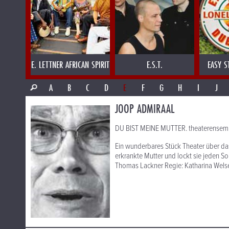
E. LETTNER AFRICAN SPIRIT
E.S.T.
EASY S
A
B
C
D
E
F
G
H
I
J
JOOP ADMIRAAL
DU BIST MEINE MUTTER. theaterensem
Ein wunderbares Stück Theater über d
erkrankte Mutter und lockt sie jeden S
Thomas Lackner Regie: Katharina Welser