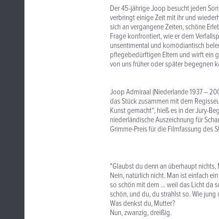
Der 45-jährige Joop besucht jeden Sonn
verbringt einige Zeit mit ihr und wiede
sich an vergangene Zeiten, schöne Erl
Frage konfrontiert, wie er dem Verfal
unsentimental und komödiantisch bele
pflegebedürftigen Eltern und wirft ein 
von uns früher oder später begegnen k
Joop Admiraal (Niederlande 1937 – 20
das Stück zusammen mit dem Regisseur 
Kunst gemacht“, hieß es in der Jury-Beg
niederländische Auszeichnung für Schaus
Grimme-Preis für die Filmfassung des 
"Glaubst du denn an überhaupt nichts, 
Nein, natürlich nicht. Man ist einfach e
so schön mit dem ... weil das Licht da so 
schön, und du, du strahlst so. Wie jung d
Was denkst du, Mutter?
Nun, zwanzig, dreißig.