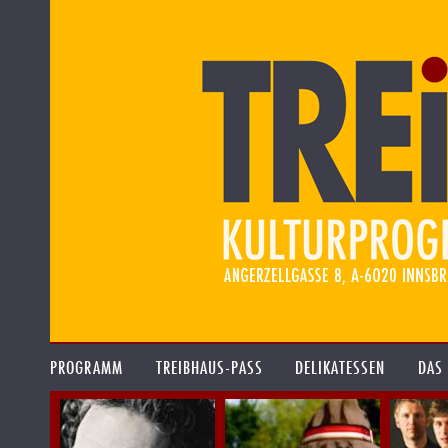
PROGRAMM
TREIBHAUS-PASS
DELIKATESSEN
DAS