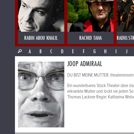
RABIH ABOU KHALIL
RACHID TAHA
RADIO.ST
A
B
C
D
E
F
G
H
I
J
JOOP ADMIRAAL
DU BIST MEINE MUTTER. theaterensem
Ein wunderbares Stück Theater über d
erkrankte Mutter und lockt sie jeden S
Thomas Lackner Regie: Katharina Welser