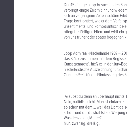
Der 45-jährige Joop besucht jeden Sonn
verbringt einige Zeit mit ihr und wiede
sich an vergangene Zeiten, schöne Erl
Frage konfrontiert, wie er dem Verfal
unsentimental und komödiantisch bele
pflegebedürftigen Eltern und wirft ein 
von uns früher oder später begegnen k
Joop Admiraal (Niederlande 1937 – 20
das Stück zusammen mit dem Regisseur 
Kunst gemacht“, hieß es in der Jury-Beg
niederländische Auszeichnung für Schaus
Grimme-Preis für die Filmfassung des 
"Glaubst du denn an überhaupt nichts, 
Nein, natürlich nicht. Man ist einfach e
so schön mit dem ... weil das Licht da so 
schön, und du, du strahlst so. Wie jung d
Was denkst du, Mutter?
Nun, zwanzig, dreißig.