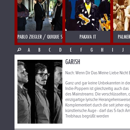
PABLO ZIEGLER / QUIQUE SINESI
PAKAVA IT
PALMER
A
B
C
D
E
F
G
H
I
J
GARISH
Nach: Wenn Dir Das Meine Liebe Nic
Ganz und gar keine Unbekannten in der
Indie-Poppern ist gleichzeitig auch da
des Mainstreams: Die verschlüsselten, 
einzigartige lyrische Herangehensweis
Komplementiert durch die seit jeher eig
künstlerische Auge - darf das 5-fach Am
Treibhaus begrüßt werden