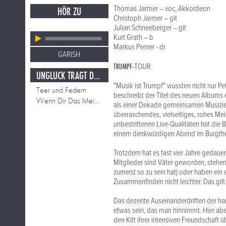
Thomas Jarmer – voc, Akkordeon
HÖR ZU
Christoph Jarmer – git
Julian Schneeberger – git
Kurt Grath – b
Markus Perner - dr
GARISH
TRUMPF
-TOUR
UNGLÜCK TRÄGT DEN SELBEN NAMEN.
"Musik ist Trumpf" wussten nicht nur Pe
Teer und Federn
beschreibt der Titel des neuen Albums e
Wenn Dir Das Meine Liebe Nicht Beweist
als einer Dekade gemeinsamen Musizier
überraschendes, vielseitiges, rohes M
unbestrittenen Live-Qualitäten hat die
einem denkwürdigen Abend im Burgthea
Trotzdem hat es fast vier Jahre gedauer
Mitglieder sind Väter geworden, stehen 
zumeist so zu sein hat) oder haben ein
Zusammenfinden nicht leichter. Das gilt
Das dezente Auseinanderdriften der ha
etwas sein, das man hinnimmt. Hier ab
den Kitt ihrer intensiven Freundschaft