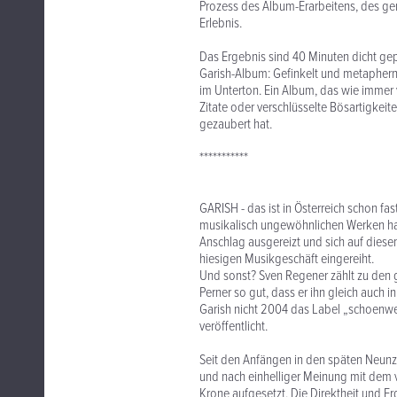
Prozess des Album-Erarbeitens, des 
Erlebnis.
Das Ergebnis sind 40 Minuten dicht gepa
Garish-Album: Gefinkelt und metaphernr
im Unterton. Ein Album, das wie immer vi
Zitate oder verschlüsselte Bösartigkeit
gezaubert hat.
***********
GARISH - das ist in Österreich schon f
musikalisch ungewöhnlichen Werken hat
Anschlag ausgereizt und sich auf dies
hiesigen Musikgeschäft eingereiht.
Und sonst? Sven Regener zählt zu den
Perner so gut, dass er ihn gleich auch i
Garish nicht 2004 das Label „schoenwet
veröffentlicht.
Seit den Anfängen in den späten Neunzi
und nach einhelliger Meinung mit dem 
Krone aufgesetzt. Die Direktheit und Er