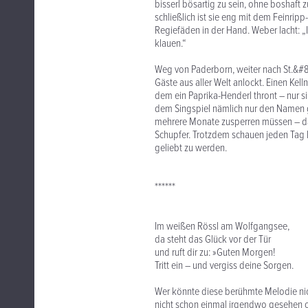
bisserl bösartig zu sein, ohne boshaft z
schließlich ist sie eng mit dem Feinrip
Regiefäden in der Hand. Weber lacht: „I
klauen.“
Weg von Paderborn, weiter nach St.&#
Gäste aus aller Welt anlockt. Einen Kell
dem ein Paprika-Henderl thront – nur si
dem Singspiel nämlich nur den Namen ge
mehrere Monate zusperren müssen – das
Schupfer. Trotzdem schauen jeden Tag 
geliebt zu werden.
******
Im weißen Rössl am Wolfgangsee,
da steht das Glück vor der Tür
und ruft dir zu: »Guten Morgen!
Tritt ein – und vergiss deine Sorgen.
Wer könnte diese berühmte Melodie nic
nicht schon einmal irgendwo gesehen o