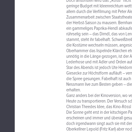
Doch ansonsten wird das „Rössl“ nicht 
geringe Budget mit Ideenreichtum wett
allem durch die Verfilmung mit Peter Al
Zusammenarbeit zwischen Staatstheater
der Herbst-Saison zu mausern. Bernhard
ein gammeliges Paprika-Hendl abkaufen.
rührselig sein – das Dirndl, das von 
stammt, steht ihr fabelhaft. Schweißtr
die Kostüme wechseln müssen, angesich
Oberhammer das lispelnde Klärchen etw
unnötig in die Länge gezogen, ist der Au
Lederhose und mit Adler und Orden auf 
Star des Abends ist jedoch Ute Heidorn,
Giesecke zur Höchstform aufläuft – verr
die Spree gesungen. Fabelhaft ist auch
Nessmann live zum Besten geben – die 
erhalten.
Ganz anders bei der Kinoversion, wo v
Heute zu transportieren. Der Versuch sch
Christian Theedes Idee, das Kino-Rössl
Die Sonne geht erst in der kitschigen
erscheinen und immer und überall gesung
doch irgendwann singt auch sie mit dem g
Oberkellner Lepold (Fritz Karl) aber noc