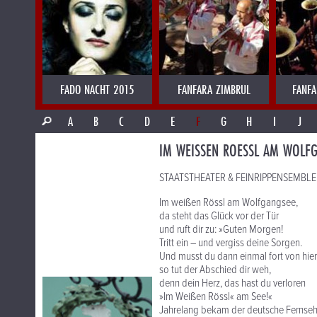
FADO NACHT 2015
FANFARA ZIMBRUL
FANFA
A
B
C
D
E
F
G
H
I
J
IM WEISSEN ROESSL AM WOLF
STAATSTHEATER & FEINRIPPENSEMBLE p
Im weißen Rössl am Wolfgangsee,
da steht das Glück vor der Tür
und ruft dir zu: »Guten Morgen!
Tritt ein – und vergiss deine Sorgen.
Und musst du dann einmal fort von hier
so tut der Abschied dir weh,
denn dein Herz, das hast du verloren
»Im Weißen Rössl« am See!«
Jahrelang bekam der deutsche Fernseh