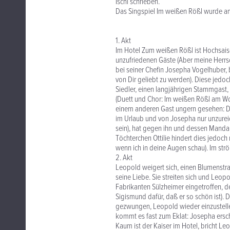
Ischl schrieben.
Das Singspiel Im weißen Rößl wurde am
1. Akt
Im Hotel Zum weißen Rößl ist Hochsaiso
unzufriedenen Gäste (Aber meine Herrsc
bei seiner Chefin Josepha Vogelhuber,
von Dir geliebt zu werden). Diese jedoch 
Siedler, einen langjährigen Stammgast,
(Duett und Chor: Im weißen Rößl am Wol
einem anderen Gast ungern gesehen: Der
im Urlaub und von Josepha nur unzureic
sein), hat gegen ihn und dessen Mandan
Töchterchen Ottilie hindert dies jedoc
wenn ich in deine Augen schau). Im strö
2. Akt
Leopold weigert sich, einen Blumenstra
seine Liebe. Sie streiten sich und Leop
Fabrikanten Sülzheimer eingetroffen, de
Sigismund dafür, daß er so schön ist). 
gezwungen, Leopold wieder einzustelle
kommt es fast zum Eklat: Josepha ersch
Kaum ist der Kaiser im Hotel, bricht Le