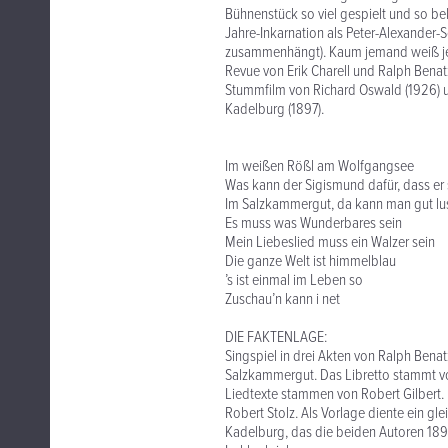
Bühnenstück so viel gespielt und so be
Jahre-Inkarnation als Peter-Alexander-
zusammenhängt). Kaum jemand weiß jedo
Revue von Erik Charell und Ralph Bena
Stummfilm von Richard Oswald (1926) 
Kadelburg (1897).
Im weißen Rößl am Wolfgangsee
Was kann der Sigismund dafür, dass er 
Im Salzkammergut, da kann man gut lus
Es muss was Wunderbares sein
Mein Liebeslied muss ein Walzer sein
Die ganze Welt ist himmelblau
’s ist einmal im Leben so
Zuschau’n kann i net
DIE FAKTENLAGE:
Singspiel in drei Akten von Ralph Bena
Salzkammergut. Das Libretto stammt v
Liedtexte stammen von Robert Gilbert. 
Robert Stolz. Als Vorlage diente ein gl
Kadelburg, das die beiden Autoren 1896