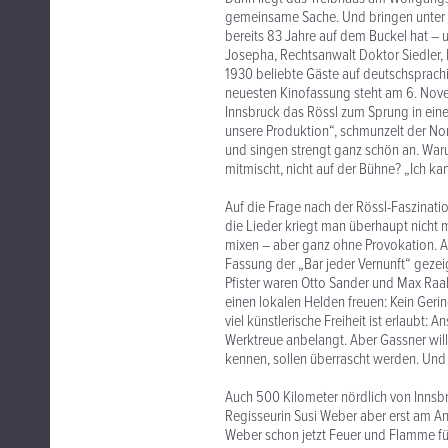
gemeinsame Sache. Und bringen unter G
bereits 83 Jahre auf dem Buckel hat – 
Josepha, Rechtsanwalt Doktor Siedler, F
1930 beliebte Gäste auf deutschsprachi
neuesten Kinofassung steht am 6. Nov
Innsbruck das Rössl zum Sprung in eine 
unsere Produktion“, schmunzelt der Non
und singen strengt ganz schön an. War
mitmischt, nicht auf der Bühne? „Ich kan
Auf die Frage nach der Rössl-Faszinatio
die Lieder kriegt man überhaupt nicht 
mixen – aber ganz ohne Provokation. Aus
Fassung der „Bar jeder Vernunft“ gezei
Pfister waren Otto Sander und Max Raa
einen lokalen Helden freuen: Kein Gering
viel künstlerische Freiheit ist erlaubt: 
Werktreue anbelangt. Aber Gassner will 
kennen, sollen überrascht werden. Und j
Auch 500 Kilometer nördlich von Innsbr
Regisseurin Susi Weber aber erst am An
Weber schon jetzt Feuer und Flamme für 