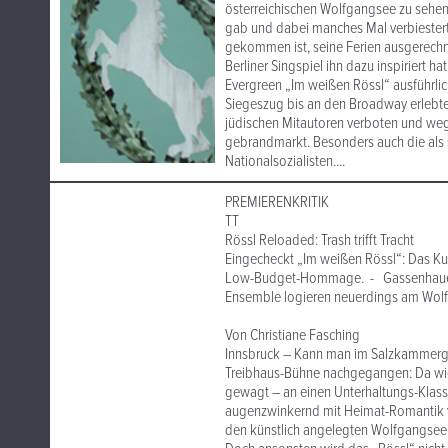
österreichischen Wolfgangsee zu sehe
gab und dabei manches Mal verbiestert-s
gekommen ist, seine Ferien ausgerechne
Berliner Singspiel ihn dazu inspiriert 
Evergreen „Im weißen Rössl“ ausführlic
Siegeszug bis an den Broadway erlebte
jüdischen Mitautoren verboten und weg
gebrandmarkt. Besonders auch die als
Nationalsozialisten....
PREMIERENKRITIK
TT
Rössl Reloaded: Trash trifft Tracht
Eingecheckt „Im weißen Rössl“: Das Kul
Low-Budget-Hommage. - Gassenhauer-G
Ensemble logieren neuerdings am Wol
Von Christiane Fasching
Innsbruck – Kann man im Salzkammergut 
Treibhaus-Bühne nachgegangen: Da wie 
gewagt – an einen Unterhaltungs-Klassi
augenzwinkernd mit Heimat-Romantik ver
den künstlich angelegten Wolfgangsee 