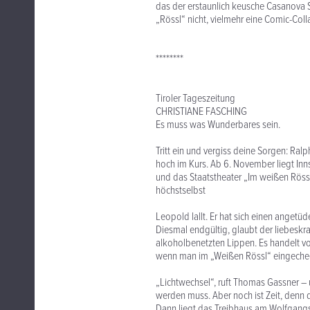
das der erstaunlich keusche Casanova 
„Rössl“ nicht, vielmehr eine Comic-Coll
********
Tiroler Tageszeitung
CHRISTIANE FASCHING
Es muss was Wunderbares sein.
Tritt ein und vergiss deine Sorgen: Ra
hoch im Kurs. Ab 6. November liegt In
und das Staatstheater „Im weißen Rössl“.
höchstselbst
Leopold lallt. Er hat sich einen angetüd
Diesmal endgültig, glaubt der liebeskra
alkoholbenetzten Lippen. Es handelt vo
wenn man im „Weißen Rössl“ eingechec
„Lichtwechsel“, ruft Thomas Gassner – u
werden muss. Aber noch ist Zeit, denn 
Dann liegt das Treibhaus am Wolfgang