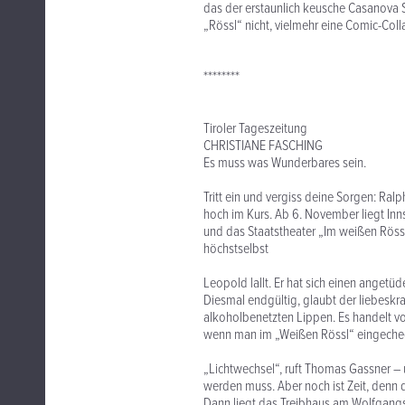
das der erstaunlich keusche Casanova 
„Rössl“ nicht, vielmehr eine Comic-Coll
********
Tiroler Tageszeitung
CHRISTIANE FASCHING
Es muss was Wunderbares sein.
Tritt ein und vergiss deine Sorgen: Ra
hoch im Kurs. Ab 6. November liegt In
und das Staatstheater „Im weißen Rössl“.
höchstselbst
Leopold lallt. Er hat sich einen angetüd
Diesmal endgültig, glaubt der liebeskra
alkoholbenetzten Lippen. Es handelt vo
wenn man im „Weißen Rössl“ eingechec
„Lichtwechsel“, ruft Thomas Gassner – u
werden muss. Aber noch ist Zeit, denn 
Dann liegt das Treibhaus am Wolfgang