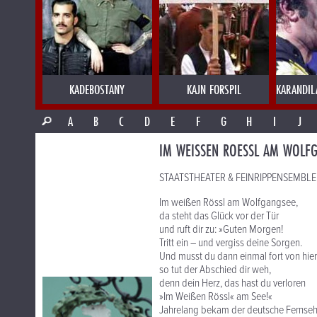
KADEBOSTANY
KAJN FORSPIL
KARANDIL
A
B
C
D
E
F
G
H
I
J
IM WEISSEN ROESSL AM WOLF
STAATSTHEATER & FEINRIPPENSEMBLE p
Im weißen Rössl am Wolfgangsee,
da steht das Glück vor der Tür
und ruft dir zu: »Guten Morgen!
Tritt ein – und vergiss deine Sorgen.
Und musst du dann einmal fort von hier
so tut der Abschied dir weh,
denn dein Herz, das hast du verloren
»Im Weißen Rössl« am See!«
Jahrelang bekam der deutsche Fernseh