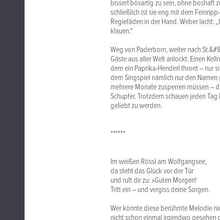
bisserl bösartig zu sein, ohne boshaft z
schließlich ist sie eng mit dem Feinrip
Regiefäden in der Hand. Weber lacht: „I
klauen.“
Weg von Paderborn, weiter nach St.&#
Gäste aus aller Welt anlockt. Einen Kell
dem ein Paprika-Henderl thront – nur si
dem Singspiel nämlich nur den Namen ge
mehrere Monate zusperren müssen – das
Schupfer. Trotzdem schauen jeden Tag 
geliebt zu werden.
******
Im weißen Rössl am Wolfgangsee,
da steht das Glück vor der Tür
und ruft dir zu: »Guten Morgen!
Tritt ein – und vergiss deine Sorgen.
Wer könnte diese berühmte Melodie nic
nicht schon einmal irgendwo gesehen o