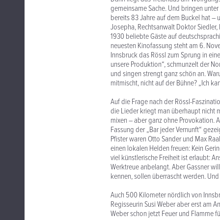
gemeinsame Sache. Und bringen unter G
bereits 83 Jahre auf dem Buckel hat – 
Josepha, Rechtsanwalt Doktor Siedler, F
1930 beliebte Gäste auf deutschsprachi
neuesten Kinofassung steht am 6. Nov
Innsbruck das Rössl zum Sprung in eine 
unsere Produktion“, schmunzelt der Non
und singen strengt ganz schön an. War
mitmischt, nicht auf der Bühne? „Ich kan
Auf die Frage nach der Rössl-Faszinatio
die Lieder kriegt man überhaupt nicht 
mixen – aber ganz ohne Provokation. Aus
Fassung der „Bar jeder Vernunft“ gezei
Pfister waren Otto Sander und Max Raa
einen lokalen Helden freuen: Kein Gering
viel künstlerische Freiheit ist erlaubt: 
Werktreue anbelangt. Aber Gassner will 
kennen, sollen überrascht werden. Und j
Auch 500 Kilometer nördlich von Innsbr
Regisseurin Susi Weber aber erst am An
Weber schon jetzt Feuer und Flamme für 