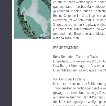
österreichischen Wolfgangsee zu sehe
gab und dabei manches Mal verbiestert-s
gekommen ist, seine Ferien ausgerechne
Berliner Singspiel ihn dazu inspiriert 
Evergreen „Im weißen Rössl“ ausführlic
Siegeszug bis an den Broadway erlebte
jüdischen Mitautoren verboten und weg
gebrandmarkt. Besonders auch die als
Nationalsozialisten....
PREMIERENKRITIK
TT
Rössl Reloaded: Trash trifft Tracht
Eingecheckt „Im weißen Rössl“: Das Kul
Low-Budget-Hommage. - Gassenhauer-G
Ensemble logieren neuerdings am Wol
Von Christiane Fasching
Innsbruck – Kann man im Salzkammergut 
Treibhaus-Bühne nachgegangen: Da wie 
gewagt – an einen Unterhaltungs-Klassi
augenzwinkernd mit Heimat-Romantik ver
den künstlich angelegten Wolfgangsee 