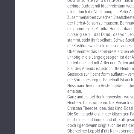
Doch ansonsten wird das „Rössl“ nicht 
geringe Budget mit Ideenreichtum wett
allem durch die Verfilmung mit Peter Al
Zusammenarbeit zwischen Staatstheater
der Herbst-Saison zu mausern. Bernhard
ein gammeliges Paprika-Hendl abkaufen.
rührselig sein – das Dirndl, das von 
stammt, steht ihr fabelhaft. Schweißtr
die Kostüme wechseln müssen, angesich
Oberhammer das lispelnde Klärchen etw
unnötig in die Länge gezogen, ist der Au
Lederhose und mit Adler und Orden auf 
Star des Abends ist jedoch Ute Heidorn,
Giesecke zur Höchstform aufläuft – verr
die Spree gesungen. Fabelhaft ist auch
Nessmann live zum Besten geben – die 
erhalten.
Ganz anders bei der Kinoversion, wo v
Heute zu transportieren. Der Versuch sch
Christian Theedes Idee, das Kino-Rössl
Die Sonne geht erst in der kitschigen
erscheinen und immer und überall gesung
doch irgendwann singt auch sie mit dem g
Oberkellner Lepold (Fritz Karl) aber noc