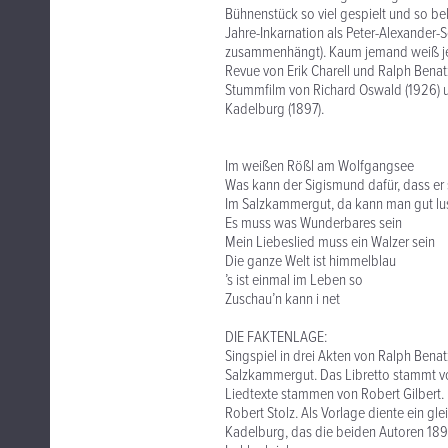
Bühnenstück so viel gespielt und so be
Jahre-Inkarnation als Peter-Alexander-
zusammenhängt). Kaum jemand weiß jedo
Revue von Erik Charell und Ralph Bena
Stummfilm von Richard Oswald (1926) 
Kadelburg (1897).
Im weißen Rößl am Wolfgangsee
Was kann der Sigismund dafür, dass er 
Im Salzkammergut, da kann man gut lus
Es muss was Wunderbares sein
Mein Liebeslied muss ein Walzer sein
Die ganze Welt ist himmelblau
’s ist einmal im Leben so
Zuschau’n kann i net
DIE FAKTENLAGE:
Singspiel in drei Akten von Ralph Bena
Salzkammergut. Das Libretto stammt v
Liedtexte stammen von Robert Gilbert. 
Robert Stolz. Als Vorlage diente ein gl
Kadelburg, das die beiden Autoren 1896