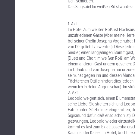
Ischl schrieben.
Das Singspiel Im weißen Rößl wurde am
1. Akt
Im Hotel Zum weißen Rößl ist Hochsaiso
unzufriedenen Gäste (Aber meine Herrsc
bei seiner Chefin Josepha Vogelhuber,
von Dir geliebt zu werden). Diese jedoch 
Siedler, einen langjährigen Stammgast,
(Duett und Chor: Im weißen Rößl am Wol
einem anderen Gast ungern gesehen: Der
im Urlaub und von Josepha nur unzureic
sein), hat gegen ihn und dessen Mandan
Töchterchen Ottilie hindert dies jedoc
wenn ich in deine Augen schau). Im strö
2. Akt
Leopold weigert sich, einen Blumenstra
seine Liebe. Sie streiten sich und Leop
Fabrikanten Sülzheimer eingetroffen, de
Sigismund dafür, daß er so schön ist). 
gezwungen, Leopold wieder einzustelle
kommt es fast zum Eklat: Josepha ersch
Kaum ist der Kaiser im Hotel, bricht Le